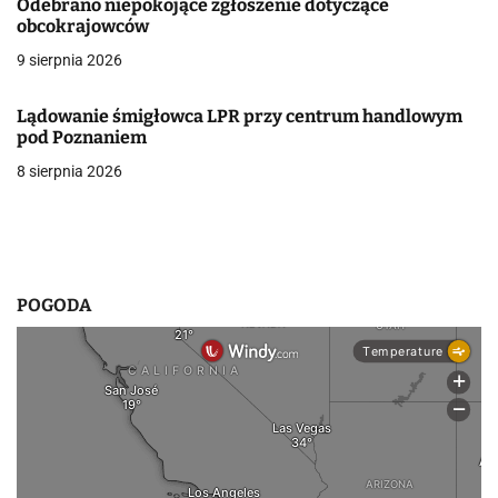
Odebrano niepokojące zgłoszenie dotyczące
obcokrajowców
w
9 sierpnia 2026
p
i
Lądowanie śmigłowca LPR przy centrum handlowym
pod Poznaniem
s
8 sierpnia 2026
u
POGODA