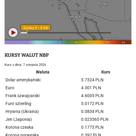
KURSY WALUT NBP
Kurs z dnia: 7 sierpnia 2026
Waluta
Kurs
Dolar amerykański
3.7324 PLN
Euro
4.301 PLN
Frank szwajcarski
4.6005 PLN
Funt szterling
5.0172 PLN
Hrywna (Ukraina)
0.0834 PLN
Jen (Japonia)
0.023565 PLN
Korona czeska
0.1773 PLN
Korona norweska
0.392 PLN