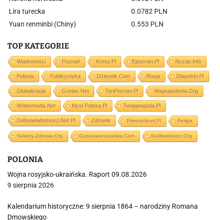
Lira turecka
0.0782 PLN
Yuan renminbi (Chiny)
0.553 PLN
TOP KATEGORIE
Wiadomości
Poznań
Kresy.pl
Epoznan.pl
Nczas.info
Polonia
Publicystyka
Dziennik.com
Rosja
Dlapolski.pl
Globalizacja
Goniec.net
TenPoznan.pl
Magnapolonia.org
Wolnemedia.net
Mysl-Polska.pl
Twojapogoda.pl
Dobrewiadomosci.net.pl
Zdrowie
Prisonplanet.pl
Religia
Sekrety-Zdrowia.org
Gazetawarszawska.com
Stolikwolnosci.org
POLONIA
Wojna rosyjsko-ukraińska. Raport 09.08.2026
9 sierpnia 2026
Kalendarium historyczne: 9 sierpnia 1864 – narodziny Romana
Dmowskiego