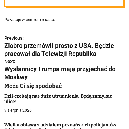
Poznania. Tak
Powstaje w centrum miasta.
dziś wygląda
plac budowy
Previous:
N
Ziobro przemówił prosto z USA. Będzie
a
pracował dla Telewizji Republika
w
Next:
Wysłannicy Trumpa mają przyjechać do
i
Moskwy
g
Może Ci się spodobać
a
Dziś czekają nas duże utrudnienia. Będą zamykać
ulice!
c
9 sierpnia 2026
j
Wielka obława z udziałem poznańskich policjantów.
a