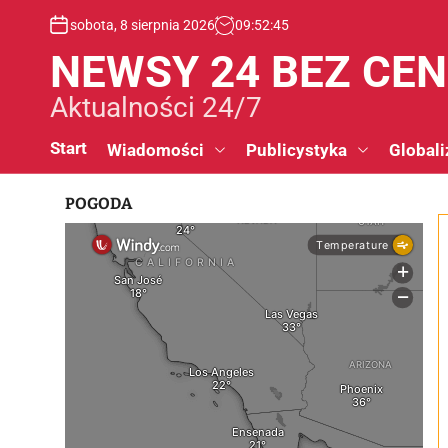
S
sobota, 8 sierpnia 2026
09
:
52
:
46
k
i
NEWSY 24 BEZ CE
p
t
Aktualności 24/7
o
c
Start
Wiadomości
Publicystyka
Globali
o
n
POGODA
t
e
n
t