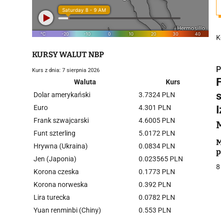
K
KURSY WALUT NBP
P
Kurs z dnia: 7 sierpnia 2026
Waluta
Kurs
Dolar amerykański
3.7324 PLN
Euro
4.301 PLN
I
Frank szwajcarski
4.6005 PLN
i
Funt szterling
5.0172 PLN
M
Hrywna (Ukraina)
0.0834 PLN
p
Jen (Japonia)
0.023565 PLN
8
Korona czeska
0.1773 PLN
Korona norweska
0.392 PLN
Lira turecka
0.0782 PLN
j
Yuan renminbi (Chiny)
0.553 PLN