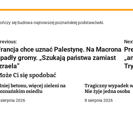
ończy się budowa najnowszej poznańskiej podstawówki.
revious:
Next
N
Francja chce uznać Palestynę. Na Macrona
Pr
a
spadły gromy. „Szukają państwa zamiast
„a
w
zraela”
Tr
Może Ci się spodobać
niej betonu, więcej zieleni na
Tragiczny wypadek w
g
oznańskim osiedlu
Nie żyje jedna osoba
a
 sierpnia 2026
8 sierpnia 2026
c