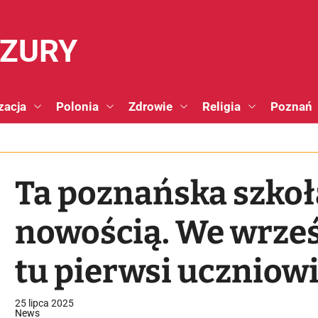
NZURY
zacja
Polonia
Zdrowie
Religia
Poznań
Ta poznańska szkoł
nowością. We wrześ
tu pierwsi uczniow
25 lipca 2025
News