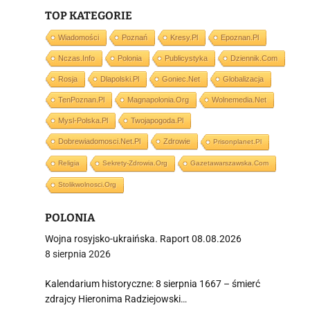
TOP KATEGORIE
Wiadomości
Poznań
Kresy.pl
Epoznan.pl
Nczas.info
Polonia
Publicystyka
Dziennik.com
i
Rosja
Dlapolski.pl
Goniec.net
Globalizacja
TenPoznan.pl
Magnapolonia.org
Wolnemedia.net
Mysl-Polska.pl
Twojapogoda.pl
Dobrewiadomosci.net.pl
Zdrowie
Prisonplanet.pl
Religia
Sekrety-Zdrowia.org
Gazetawarszawska.com
Stolikwolnosci.org
POLONIA
Wojna rosyjsko-ukraińska. Raport 08.08.2026
8 sierpnia 2026
Kalendarium historyczne: 8 sierpnia 1667 – śmierć
zdrajcy Hieronima Radziejowski…