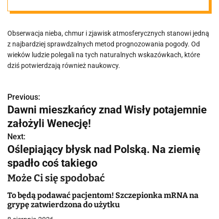
się nie myli
Obserwacja nieba, chmur i zjawisk atmosferycznych stanowi jedną
z najbardziej sprawdzalnych metod prognozowania pogody. Od
wieków ludzie polegali na tych naturalnych wskazówkach, które
dziś potwierdzają również naukowcy.
Previous:
N
Dawni mieszkańcy znad Wisły potajemnie
a
założyli Wenecję!
w
Next:
Oślepiający błysk nad Polską. Na ziemię
i
spadło coś takiego
g
Może Ci się spodobać
a
To będą podawać pacjentom! Szczepionka mRNA na
grypę zatwierdzona do użytku
c