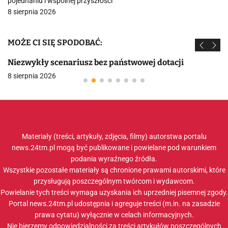
pojednaniu i wspólnej przyszłości
8 sierpnia 2026
MOŻE CI SIĘ SPODOBAĆ:
Niezwykły scenariusz bez państwowej dotacji
8 sierpnia 2026
Materiały (treści, artykuły, zdjęcia, filmy) autorstwa portalu
news.24tm.pl mogą być publikowane i powielane pod warunkiem
podania wyraźnego źródła.
Wszystkie pozostałe materiały są chronione prawami autorskimi, które
przysługują poszczególnym twórcom i wydawcom.
Powielanie tych treści wymaga uzyskania ich uprzedniej pisemnej zgody.
Portal news.24tm.pl udostępnia i agreguje treści (m.in. na zasadzie
prawa cytatu) wyłącznie w celach informacyjnych.
Nie bierzemy odpowiedzialności za treści artykułów poszczególnych