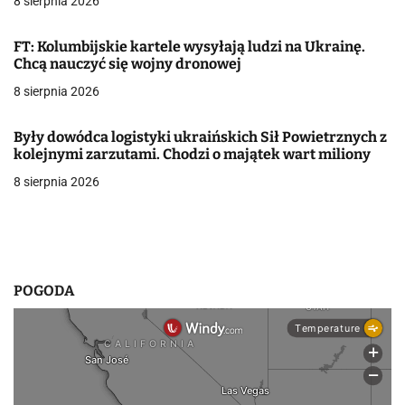
8 sierpnia 2026
j
FT: Kolumbijskie kartele wysyłają ludzi na Ukrainę.
a
Chcą nauczyć się wojny dronowej
w
8 sierpnia 2026
p
Były dowódca logistyki ukraińskich Sił Powietrznych z
i
kolejnymi zarzutami. Chodzi o majątek wart miliony
8 sierpnia 2026
s
u
POGODA