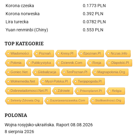
Korona czeska
0.1773 PLN
Korona norweska
0.392 PLN
Lira turecka
0.0782 PLN
Yuan renminbi (Chiny)
0.553 PLN
TOP KATEGORIE
Wiadomości
Poznań
Kresy.pl
Epoznan.pl
Nczas.info
Polonia
Publicystyka
Dziennik.com
Rosja
Dlapolski.pl
Goniec.net
Globalizacja
TenPoznan.pl
Magnapolonia.org
Wolnemedia.net
Mysl-Polska.pl
Twojapogoda.pl
Dobrewiadomosci.net.pl
Zdrowie
Prisonplanet.pl
Religia
Sekrety-Zdrowia.org
Gazetawarszawska.com
Stolikwolnosci.org
POLONIA
Wojna rosyjsko-ukraińska. Raport 08.08.2026
8 sierpnia 2026