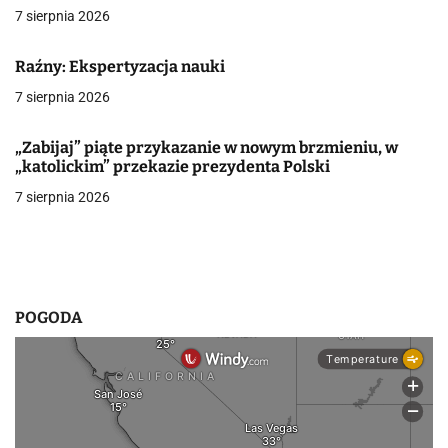
c
7 sierpnia 2026
j
Raźny: Ekspertyzacja nauki
a
7 sierpnia 2026
w
„Zabijaj” piąte przykazanie w nowym brzmieniu, w
p
„katolickim” przekazie prezydenta Polski
7 sierpnia 2026
i
s
u
POGODA