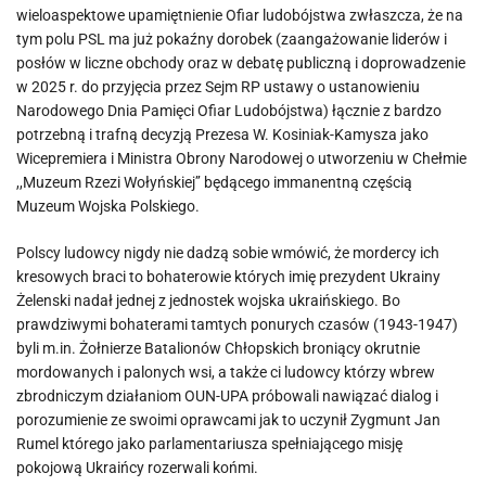
wieloaspektowe upamiętnienie Ofiar ludobójstwa zwłaszcza, że na
tym polu PSL ma już pokaźny dorobek (zaangażowanie liderów i
posłów w liczne obchody oraz w debatę publiczną i doprowadzenie
w 2025 r. do przyjęcia przez Sejm RP ustawy o ustanowieniu
Narodowego Dnia Pamięci Ofiar Ludobójstwa) łącznie z bardzo
potrzebną i trafną decyzją Prezesa W. Kosiniak-Kamysza jako
Wicepremiera i Ministra Obrony Narodowej o utworzeniu w Chełmie
,,Muzeum Rzezi Wołyńskiej’’ będącego immanentną częścią
Muzeum Wojska Polskiego.
Polscy ludowcy nigdy nie dadzą sobie wmówić, że mordercy ich
kresowych braci to bohaterowie których imię prezydent Ukrainy
Żelenski nadał jednej z jednostek wojska ukraińskiego. Bo
prawdziwymi bohaterami tamtych ponurych czasów (1943-1947)
byli m.in. Żołnierze Batalionów Chłopskich broniący okrutnie
mordowanych i palonych wsi, a także ci ludowcy którzy wbrew
zbrodniczym działaniom OUN-UPA próbowali nawiązać dialog i
porozumienie ze swoimi oprawcami jak to uczynił Zygmunt Jan
Rumel którego jako parlamentariusza spełniającego misję
pokojową Ukraińcy rozerwali końmi.