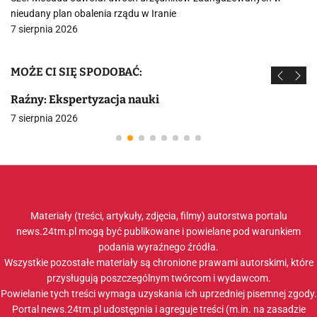
nieudany plan obalenia rządu w Iranie
7 sierpnia 2026
MOŻE CI SIĘ SPODOBAĆ:
Raźny: Ekspertyzacja nauki
7 sierpnia 2026
Materiały (treści, artykuły, zdjęcia, filmy) autorstwa portalu
news.24tm.pl mogą być publikowane i powielane pod warunkiem
podania wyraźnego źródła.
Wszystkie pozostałe materiały są chronione prawami autorskimi, które
przysługują poszczególnym twórcom i wydawcom.
Powielanie tych treści wymaga uzyskania ich uprzedniej pisemnej zgody.
Portal news.24tm.pl udostępnia i agreguje treści (m.in. na zasadzie