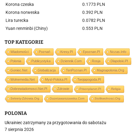
Korona czeska
0.1773 PLN
Korona norweska
0.392 PLN
Lira turecka
0.0782 PLN
Yuan renminbi (Chiny)
0.553 PLN
TOP KATEGORIE
Wiadomości
Poznań
Kresy.pl
Epoznan.pl
Nczas.info
Polonia
Publicystyka
Dziennik.com
Rosja
Dlapolski.pl
Goniec.net
Globalizacja
TenPoznan.pl
Magnapolonia.org
Wolnemedia.net
Mysl-Polska.pl
Twojapogoda.pl
Dobrewiadomosci.net.pl
Zdrowie
Prisonplanet.pl
Religia
Sekrety-Zdrowia.org
Gazetawarszawska.com
Stolikwolnosci.org
POLONIA
Ukrainiec zatrzymany za przygotowania do sabotażu
7 sierpnia 2026