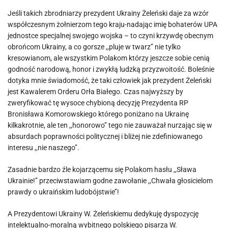
Jeśli takich zbrodniarzy prezydent Ukrainy Żeleński daje za wzór
współczesnym żołnierzom tego kraju-nadając imię bohaterów UPA
jednostce specjalnej swojego wojska – to czyni krzywdę obecnym
obrońcom Ukrainy, a co gorsze ,,pluje w twarz’’ nie tylko
kresowianom, ale wszystkim Polakom którzy jeszcze sobie cenią
godność narodową, honor i zwykłą ludzką przyzwoitość. Boleśnie
dotyka mnie świadomość, że taki człowiek jak prezydent Żeleński
jest Kawalerem Orderu Orła Białego. Czas najwyższy by
zweryfikować tę wysoce chybioną decyzję Prezydenta RP
Bronisława Komorowskiego którego poniżano na Ukrainę
kilkakrotnie, ale ten ,,honorowo’’ tego nie zauważał nurzając się w
absurdach poprawności politycznej i bliżej nie zdefiniowanego
interesu ,,nie naszego’’.
Zasadnie bardzo źle kojarzącemu się Polakom hasłu ,,Sława
Ukrainie!’’ przeciwstawiam godne zawołanie ,,Chwała głosicielom
prawdy o ukraińskim ludobójstwie’’!
A Prezydentowi Ukrainy W. Żeleńskiemu dedykuję dyspozycję
intelektualno-moralną wybitnego polskiego pisarza W.