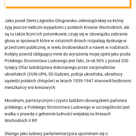
Jako poseł Ziemi Legnicko-Głogowsko-Jeleniogórskiej na której
żyją jeszcze nieliczni wypędzeni z polskich Kresów Wschodnich, ale
są tu także liczni Ich potomkowie, czuję się w obowiązku zabrania
głosu w sprawach które w ostatnich dniach rozpalają dyskusję w
przestrzeni publicznej, w wielu środowiskach a nawet w rodzinach.
Kolejny powód obligujący mnie do wyrażenia mojej opinii jako posła
Polskiego Stronnictwa Ludowego jest fakt, że ok 90% z ponad 200
tysięcy Ofiar ludobójstwa dokonanego przez nacjonalistów
ukraińskich (OUN-UPA, SS-Galizien, policja ukraińska, ukraińscy
sąsiedzi polskich chłopów) w latach 1939-1947 stanowili bezbronni
mieszkańcy wsi kresowych.
Moralnym, patriotycznym i czysto ludzkim obowiązkiem państwa
polskiego, a Polskiego Stronnictwa Ludowego w szczególności jest
walka o prawdę o gehennie ludności wiejskiej na Kresach
Wschodnich II RP.
Dlatego jako ludowy parlamentarzysta upominam się o