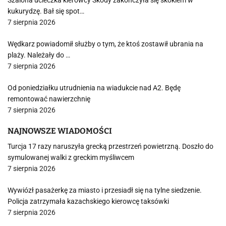
Szalona ucieczka kierowcy Skody zakończyła się skokiem w
kukurydzę. Bał się spot…
7 sierpnia 2026
Wędkarz powiadomił służby o tym, że ktoś zostawił ubrania na
plaży. Należały do …
7 sierpnia 2026
Od poniedziałku utrudnienia na wiadukcie nad A2. Będę
remontować nawierzchnię
7 sierpnia 2026
NAJNOWSZE WIADOMOŚCI
Turcja 17 razy naruszyła grecką przestrzeń powietrzną. Doszło do
symulowanej walki z greckim myśliwcem
7 sierpnia 2026
Wywiózł pasażerkę za miasto i przesiadł się na tylne siedzenie.
Policja zatrzymała kazachskiego kierowcę taksówki
7 sierpnia 2026