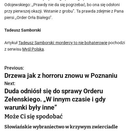
Odojewskiego: ,,Prawdy nie da się pogrzebać, bo ona się odsłoni
przy pierwszej okazji. Wstanie z grobu’’. Ta prawda zdejmie z Pana
piersi ,,Order Orła Białego’’.
Tadeusz Samborski
Artykuł
Tadeusz Samborski: mordercy to nie bohaterowie
pochodzi
z serwisu
Myśl Polska
.
Previous:
N
Drzewa jak z horroru znowu w Poznaniu
a
Next:
Duda odniósł się do sprawy Orderu
w
Zełenskiego. „W innym czasie i gdy
i
warunki były inne”
g
Może Ci się spodobać
a
Słowiańskie wybraniectwo w krzywym zwierciadle