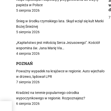
i
Ś
w
papieża w Polsce
d
5 sierpnia 2026
b
7
Śnieg w środku rzymskiego lata. Skąd wziął się kult Matki
Bożej Śnieżnej
5 sierpnia 2026
j
„Kapłaństwo jest miłością Serca Jezusowego”. Kościół
wspomina św. Jana Marię Via…
4 sierpnia 2026
POZNAŃ
Poważny wypadek na krajówce w regionie. Auto wjechało
i
w drzewo, lądował LPR
7 sierpnia 2026
Kradzież na terenie popularnego ośrodka
wypoczynkowego w regionie. Rozpoznajesz?
6 sierpnia 2026