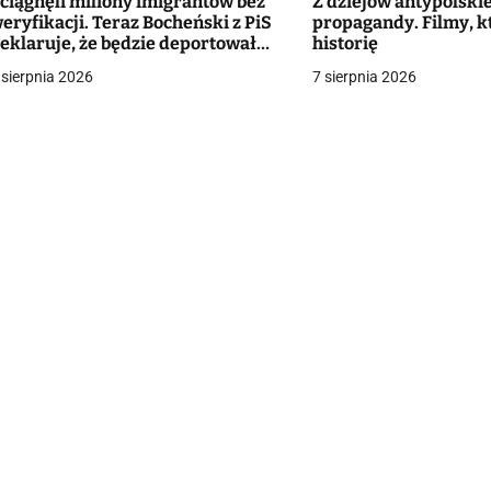
ciągnęli miliony imigrantów bez
Z dziejów antypolskie
eryfikacji. Teraz Bocheński z PiS
propagandy. Filmy, k
g
eklaruje, że będzie deportował
historię
ezrobotnych Ukraińców
 sierpnia 2026
7 sierpnia 2026
a
c
a
w
p
s
u