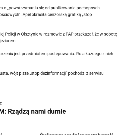
ała o „powstrzymaniu się od publikowania pochopnych
ciowych”. Apel okrasiła cenzorską grafiką „stop
 Policji w Olsztynie w rozmowie z PAP przekazał, że w sobotę
jeziorem.
darzeniu jest przedmiotem postępowania. Rola każdego z nich
sta, wójt pisze „stop dezinformacji”
pochodzi z serwisu
:
M: Rządzą nami durnie