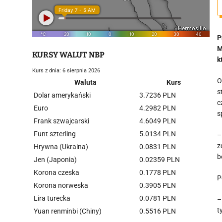
P
M
KURSY WALUT NBP
k
Kurs z dnia: 6 sierpnia 2026
O
Waluta
Kurs
s
Dolar amerykański
3.7236 PLN
c
Euro
4.2982 PLN
s
Frank szwajcarski
4.6049 PLN
Funt szterling
5.0134 PLN
–
z
Hrywna (Ukraina)
0.0831 PLN
b
Jen (Japonia)
0.02359 PLN
Korona czeska
0.1778 PLN
P
Korona norweska
0.3905 PLN
Lira turecka
0.0781 PLN
–
t
Yuan renminbi (Chiny)
0.5516 PLN