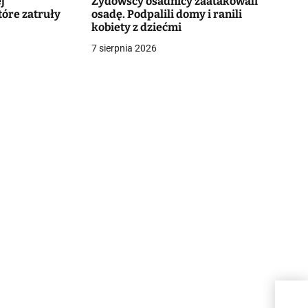
j
Żydowscy osadnicy zaatakowali
tóre zatruły
osadę. Podpalili domy i ranili
kobiety z dziećmi
7 sierpnia 2026