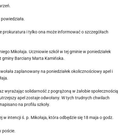
arzeń.
– powiedziała.
je prokuratura i tylko ona może informować o szczegółach
iego Mikołaja. Uczniowie szkół w tej gminie w poniedziałek
jt gminy Barciany Marta Kamińska.
 odwołała zaplanowany na poniedziałek okolicznościowy apel i
łaja.
raz wyrażając solidarność z pogrążoną w żałobie społecznością
utrzejszy apel zostaje odwołany. W tych trudnych chwilach
napisano na profilu szkoły.
intencji ś. p. Mikołaja, która odbędzie się 18 maja o godz.
w poście.