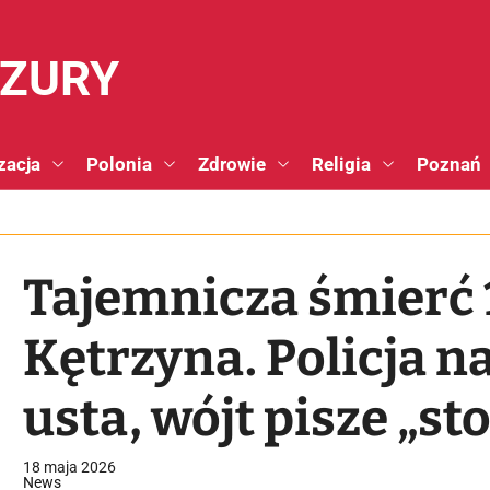
NZURY
zacja
Polonia
Zdrowie
Religia
Poznań
Tajemnicza śmierć 
Kętrzyna. Policja n
usta, wójt pisze „st
dezinformacji”
18 maja 2026
News