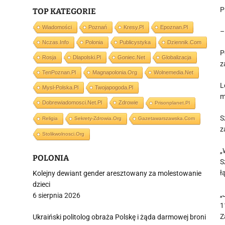
P
TOP KATEGORIE
Wiadomości
Poznań
Kresy.pl
Epoznan.pl
–
Nczas.info
Polonia
Publicystyka
Dziennik.com
P
Rosja
Dlapolski.pl
Goniec.net
Globalizacja
z
TenPoznan.pl
Magnapolonia.org
Wolnemedia.net
L
Mysl-Polska.pl
Twojapogoda.pl
m
Dobrewiadomosci.net.pl
Zdrowie
Prisonplanet.pl
S
Religia
Sekrety-Zdrowia.org
Gazetawarszawska.com
z
Stolikwolnosci.org
„
POLONIA
S
ł
Kolejny dewiant gender aresztowany za molestowanie
dzieci
„
6 sierpnia 2026
1
Z
Ukraiński politolog obraża Polskę i żąda darmowej broni