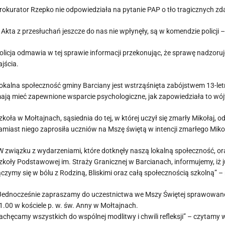
rokurator Rzepko nie odpowiedziała na pytanie PAP o tło tragicznych zd
 Akta z przesłuchań jeszcze do nas nie wpłynęły, są w komendzie policji 
olicja odmawia w tej sprawie informacji przekonując, że sprawę nadzoru
ajścia.
okalna społeczność gminy Barciany jest wstrząśnięta zabójstwem 13-letn
ają mieć zapewnione wsparcie psychologiczne, jak zapowiedziała to wó
zkoła w Mołtajnach, sąsiednia do tej, w której uczył się zmarły Mikołaj,
amiast niego zaprosiła uczniów na Mszę świętą w intencji zmarłego Miko
W związku z wydarzeniami, które dotknęły naszą lokalną społeczność, o
zkoły Podstawowej im. Straży Granicznej w Barcianach, informujemy, iż j
ączymy się w bólu z Rodziną, Bliskimi oraz całą społecznością szkolną” – 
Jednocześnie zapraszamy do uczestnictwa we Mszy Świętej sprawowanej w 
1.00 w kościele p. w. św. Anny w Mołtajnach.
achęcamy wszystkich do wspólnej modlitwy i chwili refleksji” – czytamy 