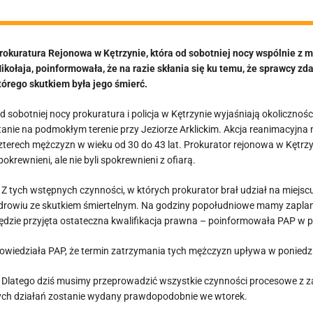
rokuratura Rejonowa w Kętrzynie, która od sobotniej nocy wspólnie z m
ikołaja, poinformowała, że na razie skłania się ku temu, że sprawcy z
tórego skutkiem była jego śmierć.
d sobotniej nocy prokuratura i policja w Kętrzynie wyjaśniają okolicznośc
tanie na podmokłym terenie przy Jeziorze Arklickim. Akcja reanimacyjna 
zterech mężczyzn w wieku od 30 do 43 lat. Prokurator rejonowa w Kętrzy
pokrewnieni, ale nie byli spokrewnieni z ofiarą.
 Z tych wstępnych czynności, w których prokurator brał udział na miejsc
drowiu ze skutkiem śmiertelnym. Na godziny popołudniowe mamy zaplano
ędzie przyjęta ostateczna kwalifikacja prawna – poinformowała PAP w p
owiedziała PAP, że termin zatrzymania tych mężczyzn upływa w poniedzi
 Dlatego dziś musimy przeprowadzić wszystkie czynności procesowe z z
ych działań zostanie wydany prawdopodobnie we wtorek.