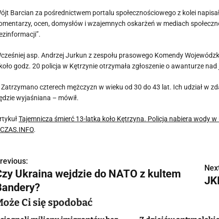
ójt Barcian za pośrednictwem portalu społecznościowego z kolei napis
omentarzy, ocen, domysłów i wzajemnych oskarżeń w mediach społecznoś
ezinformacji”.
cześniej asp. Andrzej Jurkun z zespołu prasowego Komendy Wojewódzkiej
koło godz. 20 policja w Kętrzynie otrzymała zgłoszenie o awanturze nad 
 Zatrzymano czterech mężczyzn w wieku od 30 do 43 lat. Ich udział w z
ędzie wyjaśniana – mówił.
rtykuł
Tajemnicza śmierć 13-latka koło Kętrzyna. Policja nabiera wody w u
CZAS.INFO
.
revious:
N
Next
Czy Ukraina wejdzie do NATO z kultem
JK
a
Bandery?
w
Może Ci się spodobać