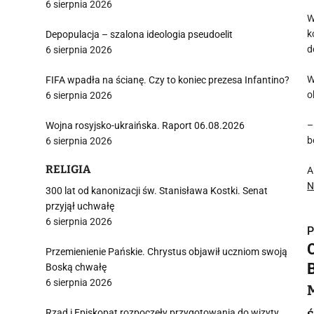
6 sierpnia 2026
W
k
Depopulacja – szalona ideologia pseudoelit
d
6 sierpnia 2026
W
FIFA wpadła na ścianę. Czy to koniec prezesa Infantino?
o
6 sierpnia 2026
–
Wojna rosyjsko-ukraińska. Raport 06.08.2026
b
6 sierpnia 2026
RELIGIA
A
N
300 lat od kanonizacji św. Stanisława Kostki. Senat
przyjął uchwałę
6 sierpnia 2026
P
Przemienienie Pańskie. Chrystus objawił uczniom swoją
Boską chwałę
6 sierpnia 2026
Rząd i Episkopat rozpoczęły przygotowania do wizyty