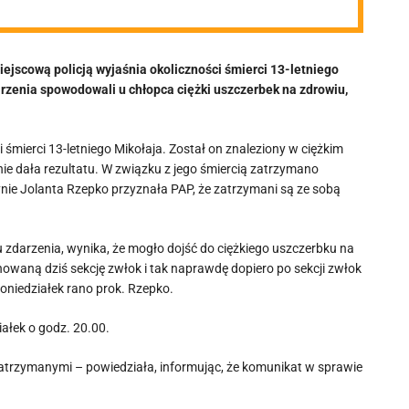
iejscową policją wyjaśnia okoliczności śmierci 13-letniego
darzenia spowodowali u chłopca ciężki uszczerbek na zdrowiu,
i śmierci 13-letniego Mikołaja. Został on znaleziony w ciężkim
nie dała rezultatu. W związku z jego śmiercią zatrzymano
nie Jolanta Rzepko przyznała PAP, że zatrzymani są ze sobą
u zdarzenia, wynika, że mogło dojść do ciężkiego uszczerbku na
waną dziś sekcję zwłok i tak naprawdę dopiero po sekcji zwłok
oniedziałek rano prok. Rzepko.
ałek o godz. 20.00.
atrzymanymi – powiedziała, informując, że komunikat w sprawie