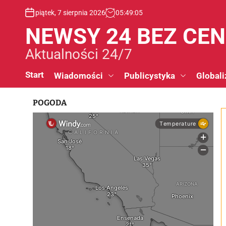
S
piątek, 7 sierpnia 2026
05
:
49
:
06
k
i
NEWSY 24 BEZ CE
p
t
Aktualności 24/7
o
c
Start
Wiadomości
Publicystyka
Globali
o
n
POGODA
t
e
n
t