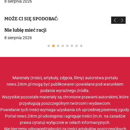
8 sierpnia 2026
MOŻE CI SIĘ SPODOBAĆ:
Nie lubię mieć racji
8 sierpnia 2026
Materiały (treści, artykuły, zdjęcia, filmy) autorstwa portalu
news.24tm.pl mogą być publikowane i powielane pod warunkiem
podania wyraźnego źródła.
Wszystkie pozostałe materiały są chronione prawami autorskimi, które
przysługują poszczególnym twórcom i wydawcom.
Powielanie tych treści wymaga uzyskania ich uprzedniej pisemnej zgody.
Portal news.24tm.pl udostępnia i agreguje treści (m.in. na zasadzie
prawa cytatu) wyłącznie w celach informacyjnych.
Nie bierzemy odpowiedzialności za treści artykułów poszczególnych