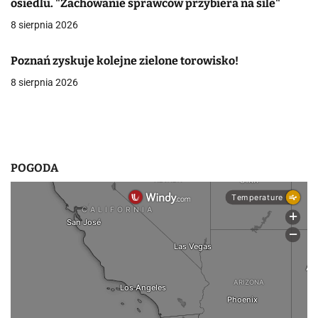
osiedlu. "Zachowanie sprawców przybiera na sile"
w
8 sierpnia 2026
p
Poznań zyskuje kolejne zielone torowisko!
i
8 sierpnia 2026
s
u
POGODA