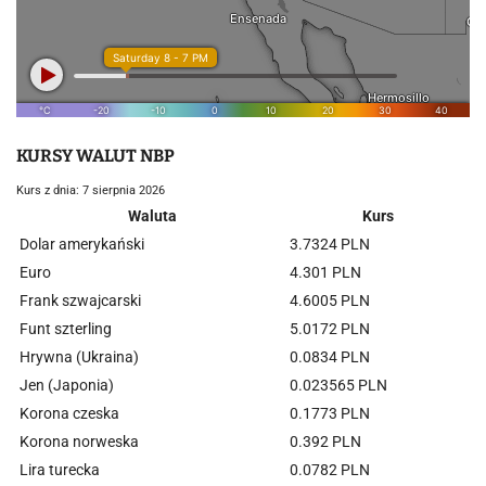
KURSY WALUT NBP
Kurs z dnia: 7 sierpnia 2026
Waluta
Kurs
Dolar amerykański
3.7324 PLN
Euro
4.301 PLN
Frank szwajcarski
4.6005 PLN
Funt szterling
5.0172 PLN
Hrywna (Ukraina)
0.0834 PLN
Jen (Japonia)
0.023565 PLN
Korona czeska
0.1773 PLN
Korona norweska
0.392 PLN
Lira turecka
0.0782 PLN