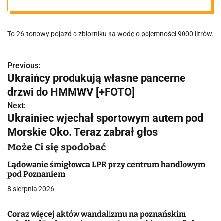
pokazów
To 26-tonowy pojazd o zbiorniku na wodę o pojemności 9000 litrów.
lotniczych
Previous:
N
Ukraińcy produkują własne pancerne
a
drzwi do HMMWV [+FOTO]
w
Next:
Ukrainiec wjechał sportowym autem pod
i
Morskie Oko. Teraz zabrał głos
g
Może Ci się spodobać
a
Lądowanie śmigłowca LPR przy centrum handlowym
pod Poznaniem
c
8 sierpnia 2026
j
Coraz więcej aktów wandalizmu na poznańskim
a