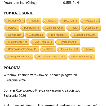
Yuan renminbi (Chiny)
0.553 PLN
TOP KATEGORIE
Wiadomości
Poznań
Kresy.pl
Epoznan.pl
Nczas.info
Polonia
Publicystyka
Dziennik.com
Rosja
Dlapolski.pl
Goniec.net
Globalizacja
TenPoznan.pl
Magnapolonia.org
Wolnemedia.net
Mysl-Polska.pl
Twojapogoda.pl
Dobrewiadomosci.net.pl
Zdrowie
Prisonplanet.pl
Religia
Sekrety-Zdrowia.org
Gazetawarszawska.com
Stolikwolnosci.org
POLONIA
Wrocław: zasnęła w taksówce. Kazach ją zgwałcił
8 sierpnia 2026
Bohater Czerwonego Krzyża oskarżony o zabójstwo
8 sierpnia 2026
Biskup zmienia Ewangelię? „Homoseksualizm nie jest grzechem”