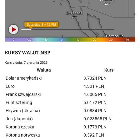
KURSY WALUT NBP
Kurs z dnia: 7 sierpnia 2026
Waluta
Kurs
Dolar amerykański
3.7324 PLN
Euro
4.301 PLN
Frank szwajcarski
4.6005 PLN
Funt szterling
5.0172 PLN
Hrywna (Ukraina)
0.0834 PLN
Jen (Japonia)
0.023565 PLN
Korona czeska
0.1773 PLN
Korona norweska
0.392 PLN