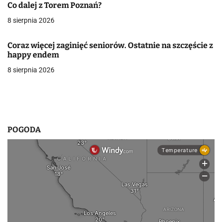
j
Co dalej z Torem Poznań?
a
8 sierpnia 2026
w
Coraz więcej zaginięć seniorów. Ostatnie na szczęście z
p
happy endem
8 sierpnia 2026
i
s
u
POGODA