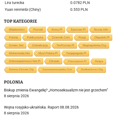
Lira turecka
0.0782 PLN
Yuan renminbi (Chiny)
0.553 PLN
TOP KATEGORIE
Wiadomości
Poznań
Kresy.pl
Epoznan.pl
Nczas.info
Polonia
Publicystyka
Dziennik.com
Rosja
Dlapolski.pl
Goniec.net
Globalizacja
TenPoznan.pl
Magnapolonia.org
Wolnemedia.net
Mysl-Polska.pl
Twojapogoda.pl
Dobrewiadomosci.net.pl
Zdrowie
Prisonplanet.pl
Religia
Sekrety-Zdrowia.org
Gazetawarszawska.com
Stolikwolnosci.org
POLONIA
Biskup zmienia Ewangelię? „Homoseksualizm nie jest grzechem”
8 sierpnia 2026
Wojna rosyjsko-ukraińska. Raport 08.08.2026
8 sierpnia 2026