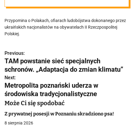
Poznaniu
Przypomina o Polakach, ofiarach ludobójstwa dokonanego przez
ukraińskich nacjonalistów na obywatelach II Rzeczpospolitej
Polskiej.
Previous:
N
TAM powstanie sieć specjalnych
a
schronów. „Adaptacja do zmian klimatu”
w
Next:
Metropolita poznański uderza w
i
środowiska tradycjonalistyczne
g
Może Ci się spodobać
a
Z prywatnej posesji w Poznaniu skradziono psa!
c
8 sierpnia 2026