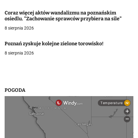
w
Coraz więcej aktów wandalizmu na poznańskim
osiedlu. "Zachowanie sprawców przybiera na sile"
p
8 sierpnia 2026
i
s
Poznań zyskuje kolejne zielone torowisko!
8 sierpnia 2026
u
POGODA