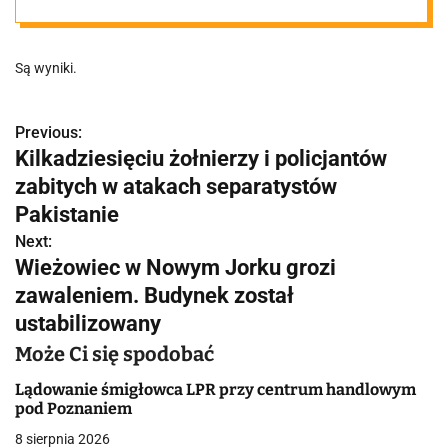
na 5 lat. Gdzie
Są wyniki.
ruch pojazdów
jest największy?
Previous:
N
Kilkadziesięciu żołnierzy i policjantów
a
zabitych w atakach separatystów
w
Pakistanie
Next:
i
Wieżowiec w Nowym Jorku grozi
g
zawaleniem. Budynek został
ustabilizowany
a
Może Ci się spodobać
c
Lądowanie śmigłowca LPR przy centrum handlowym
j
pod Poznaniem
a
8 sierpnia 2026