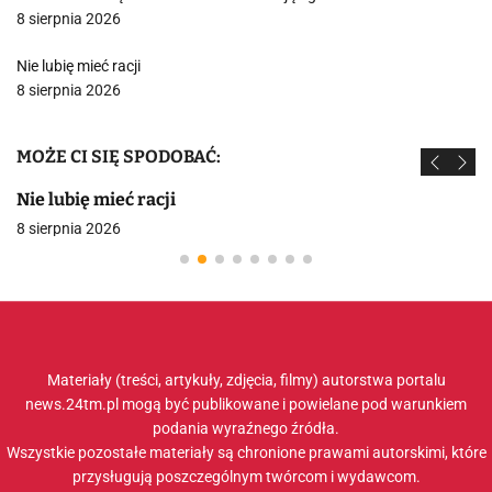
8 sierpnia 2026
Nie lubię mieć racji
8 sierpnia 2026
MOŻE CI SIĘ SPODOBAĆ:
Nie lubię mieć racji
8 sierpnia 2026
Materiały (treści, artykuły, zdjęcia, filmy) autorstwa portalu
news.24tm.pl mogą być publikowane i powielane pod warunkiem
podania wyraźnego źródła.
Wszystkie pozostałe materiały są chronione prawami autorskimi, które
przysługują poszczególnym twórcom i wydawcom.