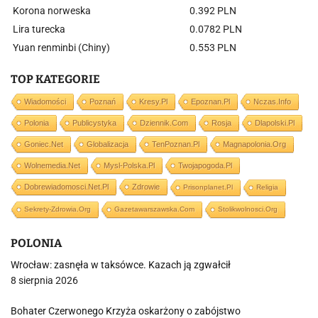
Korona norweska
0.392 PLN
Lira turecka
0.0782 PLN
Yuan renminbi (Chiny)
0.553 PLN
TOP KATEGORIE
Wiadomości
Poznań
Kresy.pl
Epoznan.pl
Nczas.info
Polonia
Publicystyka
Dziennik.com
Rosja
Dlapolski.pl
Goniec.net
Globalizacja
TenPoznan.pl
Magnapolonia.org
Wolnemedia.net
Mysl-Polska.pl
Twojapogoda.pl
Dobrewiadomosci.net.pl
Zdrowie
Prisonplanet.pl
Religia
Sekrety-Zdrowia.org
Gazetawarszawska.com
Stolikwolnosci.org
POLONIA
Wrocław: zasnęła w taksówce. Kazach ją zgwałcił
8 sierpnia 2026
Bohater Czerwonego Krzyża oskarżony o zabójstwo