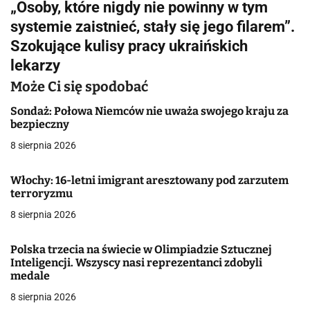
„Osoby, które nigdy nie powinny w tym
i
systemie zaistnieć, stały się jego filarem”.
g
Szokujące kulisy pracy ukraińskich
lekarzy
a
Może Ci się spodobać
c
Sondaż: Połowa Niemców nie uważa swojego kraju za
j
bezpieczny
a
8 sierpnia 2026
w
Włochy: 16-letni imigrant aresztowany pod zarzutem
terroryzmu
p
8 sierpnia 2026
i
s
Polska trzecia na świecie w Olimpiadzie Sztucznej
Inteligencji. Wszyscy nasi reprezentanci zdobyli
u
medale
8 sierpnia 2026