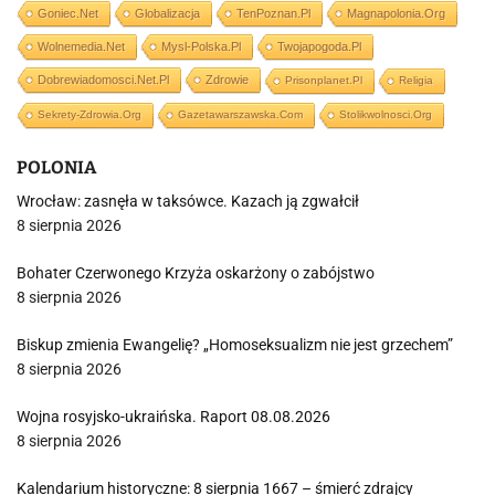
Goniec.net
Globalizacja
TenPoznan.pl
Magnapolonia.org
Wolnemedia.net
Mysl-Polska.pl
Twojapogoda.pl
Dobrewiadomosci.net.pl
Zdrowie
Prisonplanet.pl
Religia
Sekrety-Zdrowia.org
Gazetawarszawska.com
Stolikwolnosci.org
POLONIA
Wrocław: zasnęła w taksówce. Kazach ją zgwałcił
8 sierpnia 2026
Bohater Czerwonego Krzyża oskarżony o zabójstwo
8 sierpnia 2026
Biskup zmienia Ewangelię? „Homoseksualizm nie jest grzechem”
8 sierpnia 2026
Wojna rosyjsko-ukraińska. Raport 08.08.2026
8 sierpnia 2026
Kalendarium historyczne: 8 sierpnia 1667 – śmierć zdrajcy