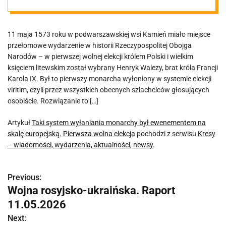
na skalę
11 maja 1573 roku w podwarszawskiej wsi Kamień miało miejsce
europejską.
przełomowe wydarzenie w historii Rzeczypospolitej Obojga
Narodów – w pierwszej wolnej elekcji królem Polski i wielkim
Pierwsza wolna
księciem litewskim został wybrany Henryk Walezy, brat króla Francji
Karola IX. Był to pierwszy monarcha wyłoniony w systemie elekcji
viritim, czyli przez wszystkich obecnych szlachciców głosujących
elekcja
osobiście. Rozwiązanie to […]
Artykuł
Taki system wyłaniania monarchy był ewenementem na
skalę europejską. Pierwsza wolna elekcja
pochodzi z serwisu
Kresy
– wiadomości, wydarzenia, aktualności, newsy
.
Previous:
N
Wojna rosyjsko-ukraińska. Raport
a
11.05.2026
w
Next: