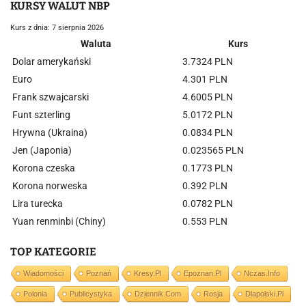
KURSY WALUT NBP
Kurs z dnia: 7 sierpnia 2026
Waluta
Kurs
Dolar amerykański
3.7324 PLN
Euro
4.301 PLN
Frank szwajcarski
4.6005 PLN
Funt szterling
5.0172 PLN
Hrywna (Ukraina)
0.0834 PLN
Jen (Japonia)
0.023565 PLN
Korona czeska
0.1773 PLN
Korona norweska
0.392 PLN
Lira turecka
0.0782 PLN
Yuan renminbi (Chiny)
0.553 PLN
TOP KATEGORIE
Wiadomości
Poznań
Kresy.pl
Epoznan.pl
Nczas.info
Polonia
Publicystyka
Dziennik.com
Rosja
Dlapolski.pl