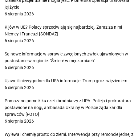
Maleńka pacjentka nie mogła jeść. Pionierska operacja uratowała
jej życie
6 sierpnia 2026
Kijów w UE? Polacy sprzeciwiają się najbardziej. Zaraz za nimi
Niemcy i Francuzi [SONDAŻ]
6 sierpnia 2026
Są nowe informacje w sprawie zwęglonych zwłok ujawnionych w
pustostanie w regionie. "Śmierć w męczarniach"
6 sierpnia 2026
Ujawnili niewygodne dla USA informacje. Trump grozi więzieniem
6 sierpnia 2026
Pomazano pomnik ku czci zbrodniarzy z UPA. Policja i prokuratura
postawione na nogi, ambasada Ukrainy w Polsce żąda kar dla
sprawców [FOTO]
6 sierpnia 2026
Wylewali chemię prosto do ziemi. Interwencja przy remoncie jednej z