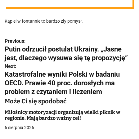
zakazu
Kąpiel w fontannie to bardzo zły pomysł.
Previous:
N
Putin odrzucił postulat Ukrainy. „Jasne
a
jest, dlaczego wysuwa się tę propozycję”
w
Next:
Katastrofalne wyniki Polski w badaniu
i
OECD. Prawie 40 proc. dorosłych ma
g
problem z czytaniem i liczeniem
a
Może Ci się spodobać
c
Miłośnicy motoryzacji organizują wielki piknik w
regionie. Mają bardzo ważny cel!
j
6 sierpnia 2026
a