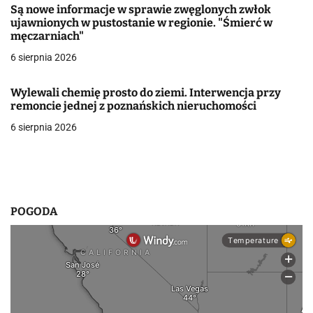
Są nowe informacje w sprawie zwęglonych zwłok
w
ujawnionych w pustostanie w regionie. "Śmierć w
męczarniach"
p
6 sierpnia 2026
i
Wylewali chemię prosto do ziemi. Interwencja przy
s
remoncie jednej z poznańskich nieruchomości
u
6 sierpnia 2026
POGODA