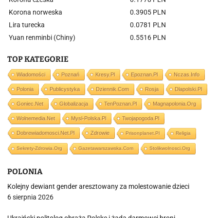
Korona norweska
0.3905 PLN
Lira turecka
0.0781 PLN
Yuan renminbi (Chiny)
0.5516 PLN
TOP KATEGORIE
Wiadomości
Poznań
Kresy.pl
Epoznan.pl
Nczas.info
Polonia
Publicystyka
Dziennik.com
Rosja
Dlapolski.pl
Goniec.net
Globalizacja
TenPoznan.pl
Magnapolonia.org
Wolnemedia.net
Mysl-Polska.pl
Twojapogoda.pl
Dobrewiadomosci.net.pl
Zdrowie
Prisonplanet.pl
Religia
Sekrety-Zdrowia.org
Gazetawarszawska.com
Stolikwolnosci.org
POLONIA
Kolejny dewiant gender aresztowany za molestowanie dzieci
6 sierpnia 2026