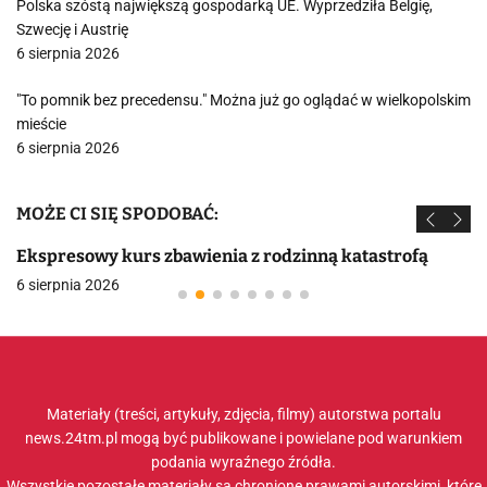
Polska szóstą największą gospodarką UE. Wyprzedziła Belgię,
Szwecję i Austrię
6 sierpnia 2026
"To pomnik bez precedensu." Można już go oglądać w wielkopolskim
mieście
6 sierpnia 2026
MOŻE CI SIĘ SPODOBAĆ:
Ekspresowy kurs zbawienia z rodzinną katastrofą
6 sierpnia 2026
Materiały (treści, artykuły, zdjęcia, filmy) autorstwa portalu
news.24tm.pl mogą być publikowane i powielane pod warunkiem
podania wyraźnego źródła.
Wszystkie pozostałe materiały są chronione prawami autorskimi, które