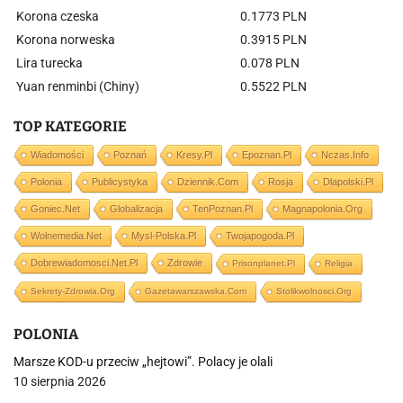
Korona czeska
0.1773 PLN
Korona norweska
0.3915 PLN
Lira turecka
0.078 PLN
Yuan renminbi (Chiny)
0.5522 PLN
TOP KATEGORIE
Wiadomości
Poznań
Kresy.pl
Epoznan.pl
Nczas.info
Polonia
Publicystyka
Dziennik.com
Rosja
Dlapolski.pl
Goniec.net
Globalizacja
TenPoznan.pl
Magnapolonia.org
Wolnemedia.net
Mysl-Polska.pl
Twojapogoda.pl
Dobrewiadomosci.net.pl
Zdrowie
Prisonplanet.pl
Religia
Sekrety-Zdrowia.org
Gazetawarszawska.com
Stolikwolnosci.org
POLONIA
Marsze KOD-u przeciw „hejtowi”. Polacy je olali
10 sierpnia 2026