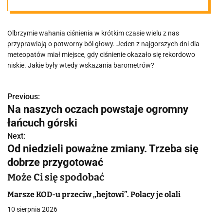
rekord
Olbrzymie wahania ciśnienia w krótkim czasie wielu z nas
przyprawiają o potworny ból głowy. Jeden z najgorszych dni dla
meteopatów miał miejsce, gdy ciśnienie okazało się rekordowo
niskie. Jakie były wtedy wskazania barometrów?
Previous:
N
Na naszych oczach powstaje ogromny
a
łańcuch górski
w
Next:
Od niedzieli poważne zmiany. Trzeba się
i
dobrze przygotować
g
Może Ci się spodobać
a
Marsze KOD-u przeciw „hejtowi”. Polacy je olali
c
10 sierpnia 2026