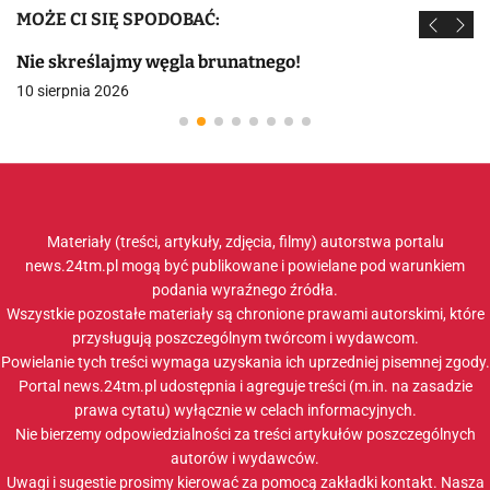
MOŻE CI SIĘ SPODOBAĆ:
Nie skreślajmy węgla brunatnego!
10 sierpnia 2026
Materiały (treści, artykuły, zdjęcia, filmy) autorstwa portalu
news.24tm.pl mogą być publikowane i powielane pod warunkiem
podania wyraźnego źródła.
Wszystkie pozostałe materiały są chronione prawami autorskimi, które
przysługują poszczególnym twórcom i wydawcom.
Powielanie tych treści wymaga uzyskania ich uprzedniej pisemnej zgody.
Portal news.24tm.pl udostępnia i agreguje treści (m.in. na zasadzie
prawa cytatu) wyłącznie w celach informacyjnych.
Nie bierzemy odpowiedzialności za treści artykułów poszczególnych
autorów i wydawców.
Uwagi i sugestie prosimy kierować za pomocą zakładki
kontakt
. Nasza