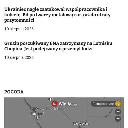
j
Ukrainiec nagle zaatakował współpracownika i
kobietę. Bił po twarzy metalową rurą aż do utraty
a
przytomności
w
10 sierpnia 2026
p
Gruzin poszukiwany ENA zatrzymany na Lotnisku
i
Chopina. Jest podejrzany o przemyt ludzi
10 sierpnia 2026
s
u
POGODA