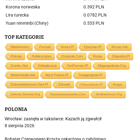
Korona norweska
0.392 PLN
Lira turecka
0.0782 PLN
Yuan renminbi (Chiny)
0.553 PLN
TOP KATEGORIE
Wiadomości
Poznań
Kresy.pl
Epoznan.pl
Nczas.info
Polonia
Publicystyka
Dziennik.com
Rosja
Dlapolski.pl
Goniec.net
Globalizacja
TenPoznan.pl
Magnapolonia.org
Wolnemedia.net
Mysl-Polska.pl
Twojapogoda.pl
Dobrewiadomosci.net.pl
Zdrowie
Prisonplanet.pl
Religia
Sekrety-Zdrowia.org
Gazetawarszawska.com
Stolikwolnosci.org
POLONIA
Wrocław: zasnęła w taksówce. Kazach ją zgwałcił
8 sierpnia 2026
Bohater Czerwonego Krzyża oskarżony o zabójstwo