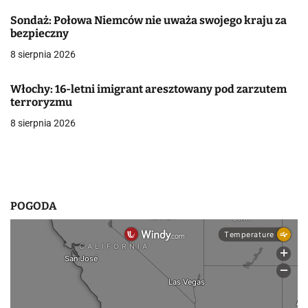
j
Sondaż: Połowa Niemców nie uważa swojego kraju za
a
bezpieczny
w
8 sierpnia 2026
p
Włochy: 16-letni imigrant aresztowany pod zarzutem
i
terroryzmu
8 sierpnia 2026
s
u
POGODA