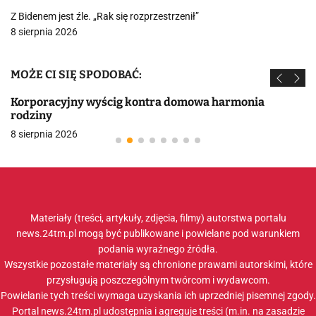
Z Bidenem jest źle. „Rak się rozprzestrzenił”
8 sierpnia 2026
MOŻE CI SIĘ SPODOBAĆ:
Korporacyjny wyścig kontra domowa harmonia
rodziny
8 sierpnia 2026
Materiały (treści, artykuły, zdjęcia, filmy) autorstwa portalu
news.24tm.pl mogą być publikowane i powielane pod warunkiem
podania wyraźnego źródła.
Wszystkie pozostałe materiały są chronione prawami autorskimi, które
przysługują poszczególnym twórcom i wydawcom.
Powielanie tych treści wymaga uzyskania ich uprzedniej pisemnej zgody.
Portal news.24tm.pl udostępnia i agreguje treści (m.in. na zasadzie