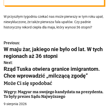
W przyszłym tygodniu czekać nas może pierwszy w tym roku upał,
niewykluczone, że także pierwsza fala upałów. Czy padnie
historyczny rekord ciepła dla maja, który wynosi 36 stopni?
Previous:
N
W maju żar, jakiego nie było od lat. W tych
a
regionach aż 36 stopni
w
Next:
Rząd Tuska otwiera granice imigrantom.
i
Chce wprowadzić „milczącą zgodę”
g
Może Ci się spodobać
a
Węgry: Magyar ma swojego kandydata na prezydenta.
To były prezes Sądu Najwyższego
c
9 sierpnia 2026