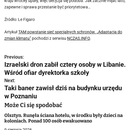
kraju wróciły upały, więc decyzja się podoba. Jak zacznie mijać lato,
zapewne i sprawa przestanie być priorytetowa…
Źródło: Le Figaro
Artykuł
TAM powstanie sieć specjalnych schronów. „Adaptacja do
zmian klimatu”
pochodzi z serwisu
NCZAS.INFO
.
Previous:
N
Izraelski dron zabił cztery osoby w Libanie.
a
Wśród ofiar dyrektorka szkoły
w
Next:
Taki baner zawisł dziś na budynku urzędu
i
w Poznaniu
g
Może Ci się spodobać
a
Olsztyn. Runęła ściana hotelu, w środku były dzieci na
koloniach. Ponad 100 osób ewakuowano
c
9 sierpnia 2026