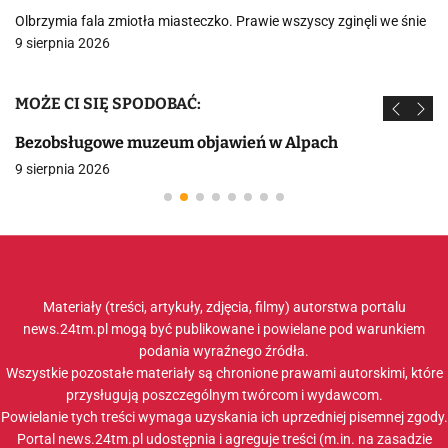
Olbrzymia fala zmiotła miasteczko. Prawie wszyscy zginęli we śnie
9 sierpnia 2026
MOŻE CI SIĘ SPODOBAĆ:
Bezobsługowe muzeum objawień w Alpach
9 sierpnia 2026
Materiały (treści, artykuły, zdjęcia, filmy) autorstwa portalu
news.24tm.pl mogą być publikowane i powielane pod warunkiem
podania wyraźnego źródła.
Wszystkie pozostałe materiały są chronione prawami autorskimi, które
przysługują poszczególnym twórcom i wydawcom.
Powielanie tych treści wymaga uzyskania ich uprzedniej pisemnej zgody.
Portal news.24tm.pl udostępnia i agreguje treści (m.in. na zasadzie