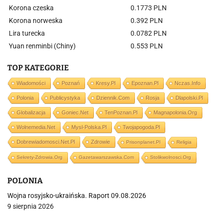
Korona czeska
0.1773 PLN
Korona norweska
0.392 PLN
Lira turecka
0.0782 PLN
Yuan renminbi (Chiny)
0.553 PLN
TOP KATEGORIE
Wiadomości
Poznań
Kresy.pl
Epoznan.pl
Nczas.info
Polonia
Publicystyka
Dziennik.com
Rosja
Dlapolski.pl
Globalizacja
Goniec.net
TenPoznan.pl
Magnapolonia.org
Wolnemedia.net
Mysl-Polska.pl
Twojapogoda.pl
Dobrewiadomosci.net.pl
Zdrowie
Prisonplanet.pl
Religia
Sekrety-Zdrowia.org
Gazetawarszawska.com
Stolikwolnosci.org
POLONIA
Wojna rosyjsko-ukraińska. Raport 09.08.2026
9 sierpnia 2026