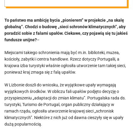
„Adaptacja do
To państwo ma ambicję bycia „pionierem” w projekcie „na skalę
zmian klimatu”
globalną”. Chodzi o budowę „sieci schronów klimatycznych”, aby
poradzić sobie z falami upałów. Ciekawe, czy pojawią się tu jakieś
fundusze unijne?
–
Miejscami takiego schronienia mają być m.in. biblioteki, muzea,
kościoły, zabytki i centra handlowe. Rzecz dotyczy Portugalii, a
krajowa izba turystyki właśnie ogłosiła utworzenie tam takiej sieci,
ponieważ kraj zmaga się z falą upałów.
W Lizbonie doszli do wniosku, że wyjątkowe upały wymagają
wyjątkowych środków. W obliczu fali upałów podjęto decyzję o
przyspieszeniu „adaptacji do zmian klimatu”. Portugalska rada ds.
turystyki, Turismo de Portugal, organ publiczny działający w
ramach rządu, ogłosiła utworzenie krajowej sieci „schronisk
klimatycznych”. Niektóre z nich już od dawna cieszyły się w upały
dużą popularnością.