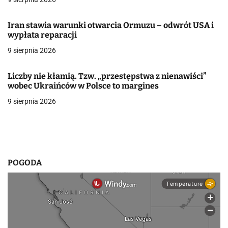
j
Iran stawia warunki otwarcia Ormuzu – odwrót USA i
a
wypłata reparacji
w
9 sierpnia 2026
p
Liczby nie kłamią. Tzw. „przestępstwa z nienawiści”
i
wobec Ukraińców w Polsce to margines
9 sierpnia 2026
s
u
POGODA