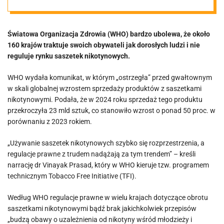
celownik
Światowa Organizacja Zdrowia (WHO) bardzo ubolewa, że około
wolność
160 krajów traktuje swoich obywateli jak dorosłych ludzi i nie
reguluje rynku saszetek nikotynowych.
wyboru
WHO wydała komunikat, w którym „ostrzegła” przed gwałtownym
w skali globalnej wzrostem sprzedaży produktów z saszetkami
nikotynowymi. Podała, że w 2024 roku sprzedaż tego produktu
przekroczyła 23 mld sztuk, co stanowiło wzrost o ponad 50 proc. w
porównaniu z 2023 rokiem.
„Używanie saszetek nikotynowych szybko się rozprzestrzenia, a
regulacje prawne z trudem nadążają za tym trendem” – kreśli
narrację dr Vinayak Prasad, który w WHO kieruje tzw. programem
technicznym Tobacco Free Initiative (TFI).
Według WHO regulacje prawne w wielu krajach dotyczące obrotu
saszetkami nikotynowymi bądź brak jakichkolwiek przepisów
„budzą obawy o uzależnienia od nikotyny wśród młodzieży i