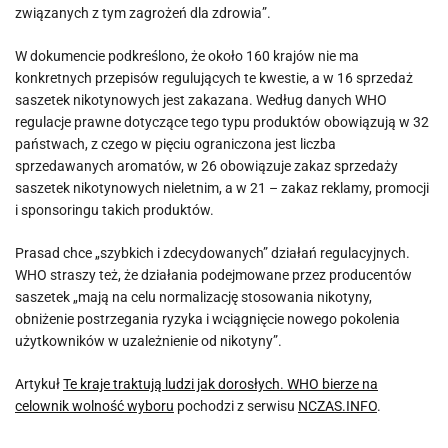
związanych z tym zagrożeń dla zdrowia”.
W dokumencie podkreślono, że około 160 krajów nie ma
konkretnych przepisów regulujących te kwestie, a w 16 sprzedaż
saszetek nikotynowych jest zakazana. Według danych WHO
regulacje prawne dotyczące tego typu produktów obowiązują w 32
państwach, z czego w pięciu ograniczona jest liczba
sprzedawanych aromatów, w 26 obowiązuje zakaz sprzedaży
saszetek nikotynowych nieletnim, a w 21 – zakaz reklamy, promocji
i sponsoringu takich produktów.
Prasad chce „szybkich i zdecydowanych” działań regulacyjnych.
WHO straszy też, że działania podejmowane przez producentów
saszetek „mają na celu normalizację stosowania nikotyny,
obniżenie postrzegania ryzyka i wciągnięcie nowego pokolenia
użytkowników w uzależnienie od nikotyny”.
Artykuł
Te kraje traktują ludzi jak dorosłych. WHO bierze na
celownik wolność wyboru
pochodzi z serwisu
NCZAS.INFO
.