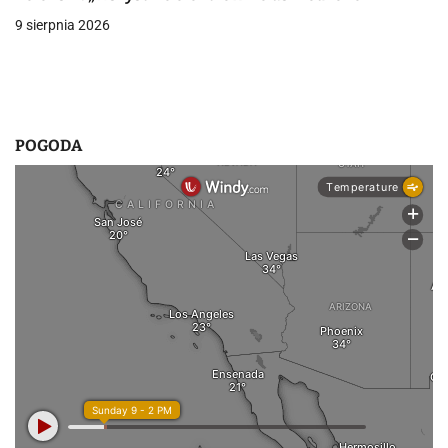
9 sierpnia 2026
s
u
POGODA