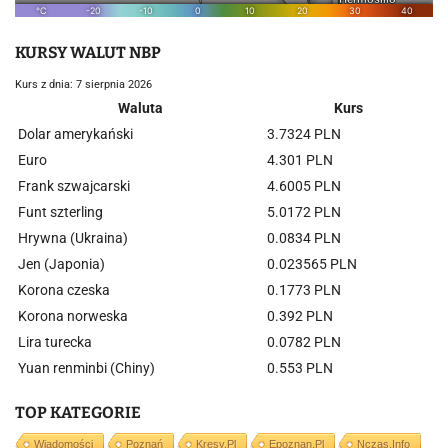
KURSY WALUT NBP
Kurs z dnia: 7 sierpnia 2026
Waluta
Kurs
Dolar amerykański
3.7324 PLN
Euro
4.301 PLN
Frank szwajcarski
4.6005 PLN
Funt szterling
5.0172 PLN
Hrywna (Ukraina)
0.0834 PLN
Jen (Japonia)
0.023565 PLN
Korona czeska
0.1773 PLN
Korona norweska
0.392 PLN
Lira turecka
0.0782 PLN
Yuan renminbi (Chiny)
0.553 PLN
TOP KATEGORIE
Wiadomości
Poznań
Kresy.pl
Epoznan.pl
Nczas.info