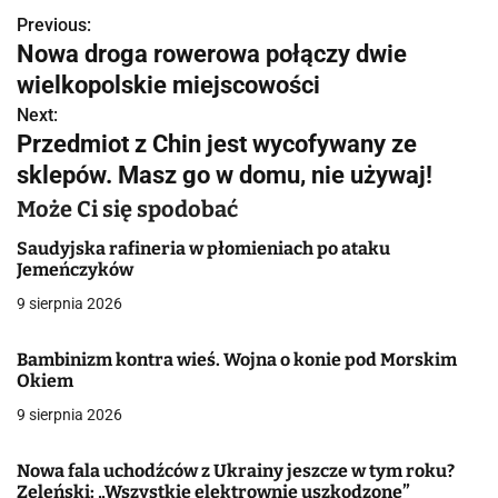
Previous:
N
Nowa droga rowerowa połączy dwie
a
wielkopolskie miejscowości
w
Next:
Przedmiot z Chin jest wycofywany ze
i
sklepów. Masz go w domu, nie używaj!
g
Może Ci się spodobać
a
Saudyjska rafineria w płomieniach po ataku
Jemeńczyków
c
9 sierpnia 2026
j
Bambinizm kontra wieś. Wojna o konie pod Morskim
a
Okiem
w
9 sierpnia 2026
p
Nowa fala uchodźców z Ukrainy jeszcze w tym roku?
i
Zeleński: „Wszystkie elektrownie uszkodzone”