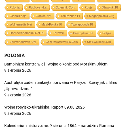
Polonia
Publicystyka
Dziennik.com
Rosja
Dlapolski.pl
Globalizacja
Goniec.net
TenPoznan.pl
Magnapolonia.org
Wolnemedia.net
Mysl-Polska.pl
Twojapogoda.pl
Dobrewiadomosci.net.pl
Zdrowie
Prisonplanet.pl
Religia
Sekrety-Zdrowia.org
Gazetawarszawska.com
Stolikwolnosci.org
POLONIA
Bambinizm kontra wieś. Wojna o konie pod Morskim Okiem
9 sierpnia 2026
Australijka cudem uniknęła porwania w Paryżu. Sceny jak z filmu
„Uprowadzona”
9 sierpnia 2026
Wojna rosyjsko-ukraińska. Raport 09.08.2026
9 sierpnia 2026
Kalendarium historyczne: 9 sierpnia 1864 – narodziny Romana