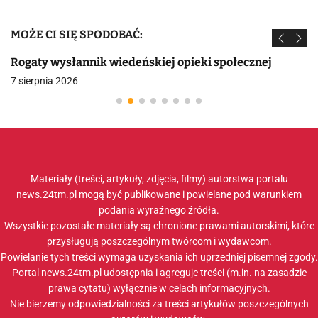
MOŻE CI SIĘ SPODOBAĆ:
Rogaty wysłannik wiedeńskiej opieki społecznej
7 sierpnia 2026
Materiały (treści, artykuły, zdjęcia, filmy) autorstwa portalu
news.24tm.pl mogą być publikowane i powielane pod warunkiem
podania wyraźnego źródła.
Wszystkie pozostałe materiały są chronione prawami autorskimi, które
przysługują poszczególnym twórcom i wydawcom.
Powielanie tych treści wymaga uzyskania ich uprzedniej pisemnej zgody.
Portal news.24tm.pl udostępnia i agreguje treści (m.in. na zasadzie
prawa cytatu) wyłącznie w celach informacyjnych.
Nie bierzemy odpowiedzialności za treści artykułów poszczególnych