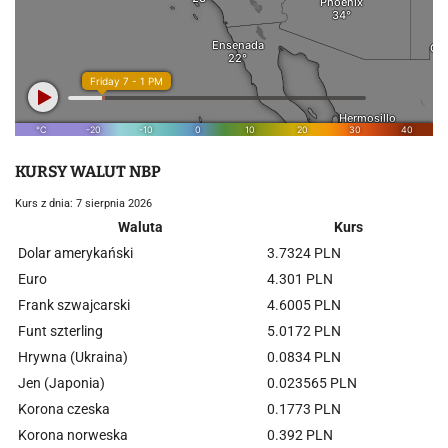
KURSY WALUT NBP
Kurs z dnia: 7 sierpnia 2026
Waluta
Kurs
Dolar amerykański
3.7324 PLN
Euro
4.301 PLN
Frank szwajcarski
4.6005 PLN
Funt szterling
5.0172 PLN
Hrywna (Ukraina)
0.0834 PLN
Jen (Japonia)
0.023565 PLN
Korona czeska
0.1773 PLN
Korona norweska
0.392 PLN