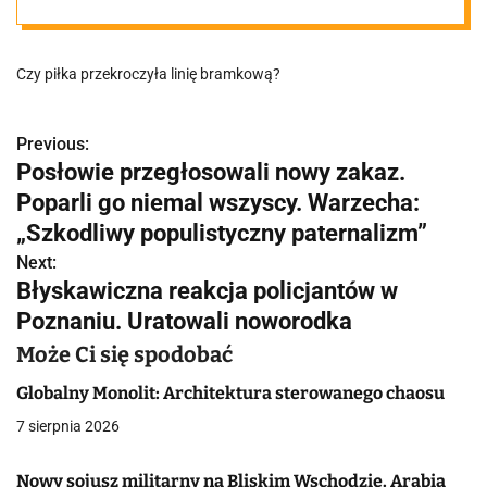
wo czy
Czy piłka przekroczyła linię bramkową?
utrapienie?
Previous:
N
Posłowie przegłosowali nowy zakaz.
a
Poparli go niemal wszyscy. Warzecha:
w
„Szkodliwy populistyczny paternalizm”
Next:
i
Błyskawiczna reakcja policjantów w
g
Poznaniu. Uratowali noworodka
a
Może Ci się spodobać
c
Globalny Monolit: Architektura sterowanego chaosu
7 sierpnia 2026
j
a
Nowy sojusz militarny na Bliskim Wschodzie. Arabia