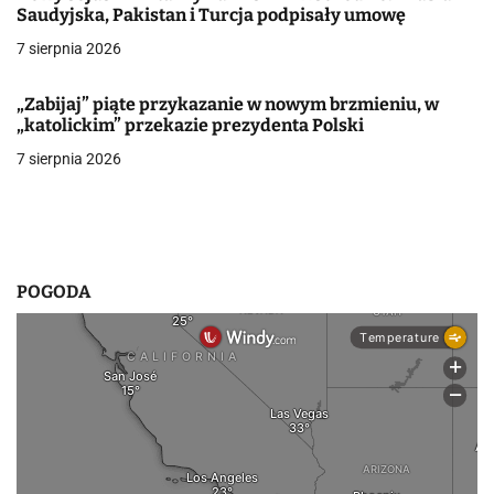
Saudyjska, Pakistan i Turcja podpisały umowę
w
7 sierpnia 2026
p
„Zabijaj” piąte przykazanie w nowym brzmieniu, w
i
„katolickim” przekazie prezydenta Polski
s
7 sierpnia 2026
u
POGODA