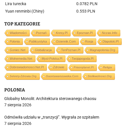
Lira turecka
0.0782 PLN
Yuan renminbi (Chiny)
0.553 PLN
TOP KATEGORIE
Wiadomości
Poznań
Kresy.pl
Epoznan.pl
Nczas.info
Polonia
Publicystyka
Dziennik.com
Rosja
Dlapolski.pl
Goniec.net
Globalizacja
TenPoznan.pl
Magnapolonia.org
Wolnemedia.net
Mysl-Polska.pl
Twojapogoda.pl
Dobrewiadomosci.net.pl
Zdrowie
Prisonplanet.pl
Religia
Sekrety-Zdrowia.org
Gazetawarszawska.com
Stolikwolnosci.org
POLONIA
Globalny Monolit: Architektura sterowanego chaosu
7 sierpnia 2026
Odmówiła udziału w „tranzycji”. Wygrała ze szpitalem
7 sierpnia 2026