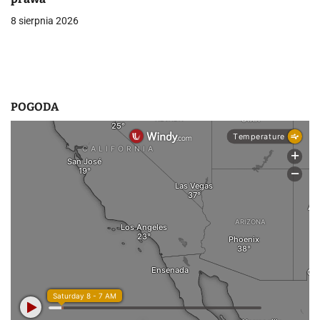
s
8 sierpnia 2026
u
POGODA