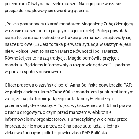
po centrum Olsztyna na czele marszu. Na jego pace w czasie
przejazdu znajdowały się dwie drag queens.
„Policja postanowiła ukarać mandatem Magdalenę Zubę (kierującą
w czasie marszu autem jadącym na jego czele). Policja powołała
się na to, że na samochodzie w trakcie przemarszu znajdowały się
nasze królowe (…) Jest to taka pierwsza sytuacja w Olsztynie, jeśli
nie w Polsce. Jest to nasz VI Marsz Równości i od II Marszu
Równości jest to naszą tradycją. Magda odmówiła przyjęcia
mandatu. Będziemy informowały o rozprawie sądowej” – podano
w portalu społecznościowym.
Oficer prasowa olsztyńskiej policji Anna Balińska potwierdziła PAP,
że policja chciała ukarać Zubę 600 zł mandatem i punktami karnymi
za to, że na platformie jadącego auta tańczyły, chodziły i
przemawiały dwie osoby. – To jest wykroczenie z art. 63 art prawa
o ruchu drogowym, o czym przed marszem wielokrotnie
informowaliśmy organizatorów. Tłumaczyliśmy wiele razy przed
imprezą, że nie mogą przewozić na pace auta ludzi, a jednak
zlekceważono głos policji – powiedziała PAP Balińska.