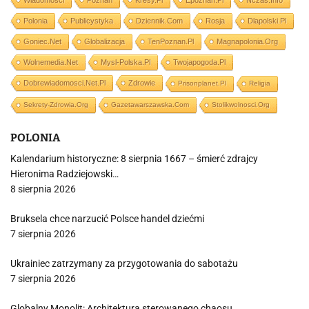
Wiadomości
Poznań
Kresy.pl
Epoznan.pl
Nczas.info
Polonia
Publicystyka
Dziennik.com
Rosja
Dlapolski.pl
Goniec.net
Globalizacja
TenPoznan.pl
Magnapolonia.org
Wolnemedia.net
Mysl-Polska.pl
Twojapogoda.pl
Dobrewiadomosci.net.pl
Zdrowie
Prisonplanet.pl
Religia
Sekrety-Zdrowia.org
Gazetawarszawska.com
Stolikwolnosci.org
POLONIA
Kalendarium historyczne: 8 sierpnia 1667 – śmierć zdrajcy
Hieronima Radziejowski…
8 sierpnia 2026
Bruksela chce narzucić Polsce handel dziećmi
7 sierpnia 2026
Ukrainiec zatrzymany za przygotowania do sabotażu
7 sierpnia 2026
Globalny Monolit: Architektura sterowanego chaosu