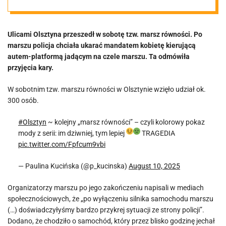
znajdowały się
Ulicami Olsztyna przeszedł w sobotę tzw. marsz równości. Po
nasze królowe”
marszu policja chciała ukarać mandatem kobietę kierującą
autem-platformą jadącym na czele marszu. Ta odmówiła
[VIDEO]
przyjęcia kary.
W sobotnim tzw. marszu równości w Olsztynie wzięło udział ok.
300 osób.
#Olsztyn
~ kolejny „marsz równości” – czyli kolorowy pokaz
mody z serii: im dziwniej, tym lepiej
TRAGEDIA
pic.twitter.com/Fpfcum9vbi
— Paulina Kucińska (@p_kucinska)
August 10, 2025
Organizatorzy marszu po jego zakończeniu napisali w mediach
społecznościowych, że „po wyłączeniu silnika samochodu marszu
(…) doświadczyłyśmy bardzo przykrej sytuacji ze strony policji”.
Dodano, że chodziło o samochód, który przez blisko godzinę jechał