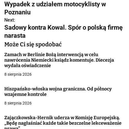
Wypadek z udziałem motocyklisty w
a
Poznaniu
w
Next:
Sadowy kontra Kowal. Spór o polską firmę
i
narasta
g
Może Ci się spodobać
a
Zamach w Berlinie Bożą interwencją w celu
nawrócenia Niemiecki ksiądz komentuje. Diecezja
c
wydała oświadczenie
j
8 sierpnia 2026
a
Hiszpańsko-włoska wojna graniczna. Od północy
wzajemne kontrole
w
8 sierpnia 2026
p
i
Zajączkowska-Hernik uderza w Komisję Europejską.
„Będę nagłaśniać każde takie bezczelne lekceważenie
prawa”