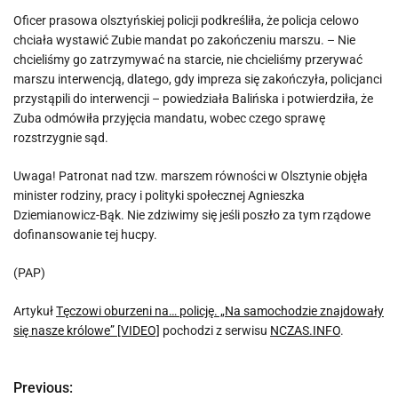
Oficer prasowa olsztyńskiej policji podkreśliła, że policja celowo
chciała wystawić Zubie mandat po zakończeniu marszu. – Nie
chcieliśmy go zatrzymywać na starcie, nie chcieliśmy przerywać
marszu interwencją, dlatego, gdy impreza się zakończyła, policjanci
przystąpili do interwencji – powiedziała Balińska i potwierdziła, że
Zuba odmówiła przyjęcia mandatu, wobec czego sprawę
rozstrzygnie sąd.
Uwaga! Patronat nad tzw. marszem równości w Olsztynie objęła
minister rodziny, pracy i polityki społecznej Agnieszka
Dziemianowicz-Bąk. Nie zdziwimy się jeśli poszło za tym rządowe
dofinansowanie tej hucpy.
(PAP)
Artykuł
Tęczowi oburzeni na… policję. „Na samochodzie znajdowały
się nasze królowe” [VIDEO]
pochodzi z serwisu
NCZAS.INFO
.
Previous:
N