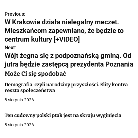
Previous:
N
W Krakowie działa nielegalny meczet.
a
Mieszkańcom zapewniano, że będzie to
w
centrum kultury [+VIDEO]
Next:
i
Wójt żegna się z podpoznańską gminą. Od
g
jutra będzie zastępcą prezydenta Poznania
a
Może Ci się spodobać
c
Demografia, czyli narodziny przyszłości. Elity kontra
reszta społeczeństwa
j
8 sierpnia 2026
a
Ten cudowny polski ptak jest na skraju wyginięcia
w
8 sierpnia 2026
p