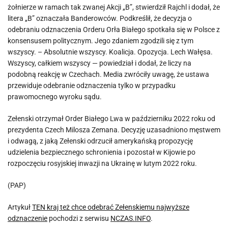
żołnierze w ramach tak zwanej Akcji „B”, stwierdził Rajchl i dodał, że
litera „B” oznaczała Banderowców. Podkreślił, że decyzja o
odebraniu odznaczenia Orderu Orła Białego spotkała się w Polsce z
konsensusem politycznym. Jego zdaniem zgodzili się z tym
wszyscy. – Absolutnie wszyscy. Koalicja. Opozycja. Lech Wałęsa.
Wszyscy, całkiem wszyscy — powiedział i dodał, że liczy na
podobną reakcję w Czechach. Media zwróciły uwagę, że ustawa
przewiduje odebranie odznaczenia tylko w przypadku
prawomocnego wyroku sądu.
Zełenski otrzymał Order Białego Lwa w październiku 2022 roku od
prezydenta Czech Milosza Zemana. Decyzję uzasadniono męstwem
i odwagą, z jaką Zełenski odrzucił amerykańską propozycję
udzielenia bezpiecznego schronienia i pozostał w Kijowie po
rozpoczęciu rosyjskiej inwazji na Ukrainę w lutym 2022 roku.
(PAP)
Artykuł
TEN kraj też chce odebrać Zełenskiemu najwyższe
odznaczenie
pochodzi z serwisu
NCZAS.INFO
.