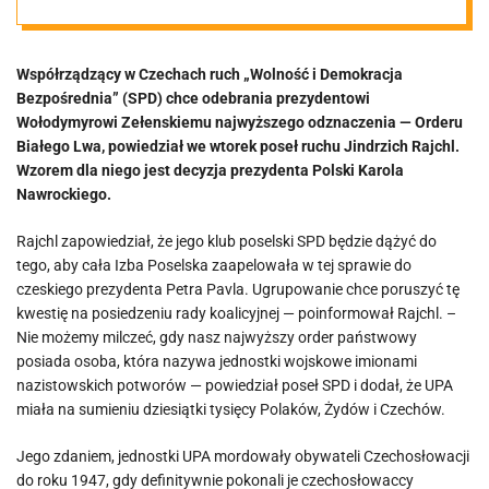
odznaczenie
Współrządzący w Czechach ruch „Wolność i Demokracja
Bezpośrednia” (SPD) chce odebrania prezydentowi
Wołodymyrowi Zełenskiemu najwyższego odznaczenia — Orderu
Białego Lwa, powiedział we wtorek poseł ruchu Jindrzich Rajchl.
Wzorem dla niego jest decyzja prezydenta Polski Karola
Nawrockiego.
Rajchl zapowiedział, że jego klub poselski SPD będzie dążyć do
tego, aby cała Izba Poselska zaapelowała w tej sprawie do
czeskiego prezydenta Petra Pavla. Ugrupowanie chce poruszyć tę
kwestię na posiedzeniu rady koalicyjnej — poinformował Rajchl. –
Nie możemy milczeć, gdy nasz najwyższy order państwowy
posiada osoba, która nazywa jednostki wojskowe imionami
nazistowskich potworów — powiedział poseł SPD i dodał, że UPA
miała na sumieniu dziesiątki tysięcy Polaków, Żydów i Czechów.
Jego zdaniem, jednostki UPA mordowały obywateli Czechosłowacji
do roku 1947, gdy definitywnie pokonali je czechosłowaccy