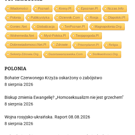
Wiadomości
Poznań
Kresy.pl
Epoznan.pl
Nczas.info
Polonia
Publicystyka
Dziennik.com
Rosja
Dlapolski.pl
Goniec.net
Globalizacja
TenPoznan.pl
Magnapolonia.org
Wolnemedia.net
Mysl-Polska.pl
Twojapogoda.pl
Dobrewiadomosci.net.pl
Zdrowie
Prisonplanet.pl
Religia
Sekrety-Zdrowia.org
Gazetawarszawska.com
Stolikwolnosci.org
POLONIA
Bohater Czerwonego Krzyża oskarżony o zabójstwo
8 sierpnia 2026
Biskup zmienia Ewangelię? „Homoseksualizm nie jest grzechem”
8 sierpnia 2026
Wojna rosyjsko-ukraińska. Raport 08.08.2026
8 sierpnia 2026