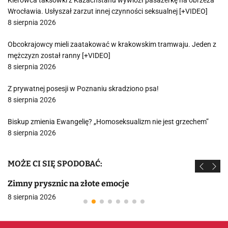
Kierowca taksówki z Kazachstanu wywiózł pasażerkę na obrzeża
Wrocławia. Usłyszał zarzut innej czynności seksualnej [+VIDEO]
8 sierpnia 2026
Obcokrajowcy mieli zaatakować w krakowskim tramwaju. Jeden z
mężczyzn został ranny [+VIDEO]
8 sierpnia 2026
Z prywatnej posesji w Poznaniu skradziono psa!
8 sierpnia 2026
Biskup zmienia Ewangelię? „Homoseksualizm nie jest grzechem”
8 sierpnia 2026
MOŻE CI SIĘ SPODOBAĆ:
Zimny prysznic na złote emocje
8 sierpnia 2026