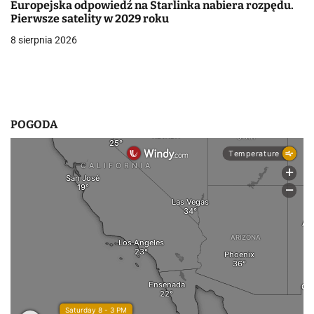
Europejska odpowiedź na Starlinka nabiera rozpędu.
i
Pierwsze satelity w 2029 roku
s
8 sierpnia 2026
u
POGODA