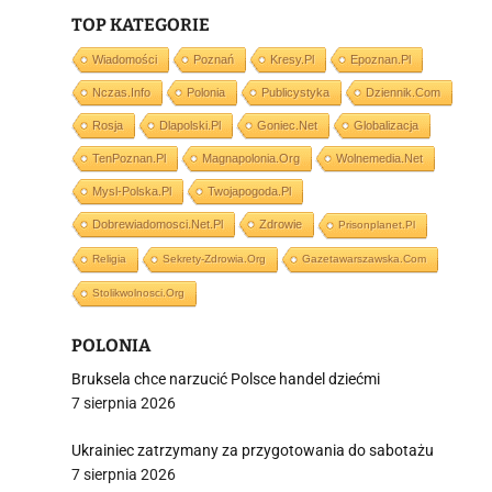
TOP KATEGORIE
Wiadomości
Poznań
Kresy.pl
Epoznan.pl
Nczas.info
Polonia
Publicystyka
Dziennik.com
i
Rosja
Dlapolski.pl
Goniec.net
Globalizacja
TenPoznan.pl
Magnapolonia.org
Wolnemedia.net
Mysl-Polska.pl
Twojapogoda.pl
Dobrewiadomosci.net.pl
Zdrowie
Prisonplanet.pl
Religia
Sekrety-Zdrowia.org
Gazetawarszawska.com
Stolikwolnosci.org
POLONIA
Bruksela chce narzucić Polsce handel dziećmi
7 sierpnia 2026
Ukrainiec zatrzymany za przygotowania do sabotażu
7 sierpnia 2026