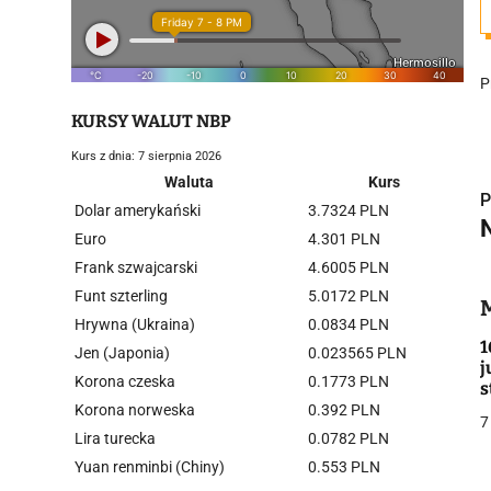
P
KURSY WALUT NBP
Kurs z dnia: 7 sierpnia 2026
Waluta
Kurs
P
Dolar amerykański
3.7324 PLN
Euro
4.301 PLN
Frank szwajcarski
4.6005 PLN
i
Funt szterling
5.0172 PLN
Hrywna (Ukraina)
0.0834 PLN
1
Jen (Japonia)
0.023565 PLN
j
Korona czeska
0.1773 PLN
s
Korona norweska
0.392 PLN
7
Lira turecka
0.0782 PLN
j
Yuan renminbi (Chiny)
0.553 PLN