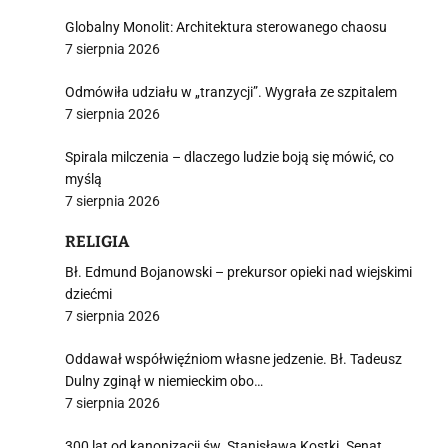
Globalny Monolit: Architektura sterowanego chaosu
7 sierpnia 2026
Odmówiła udziału w „tranzycji”. Wygrała ze szpitalem
7 sierpnia 2026
Spirala milczenia – dlaczego ludzie boją się mówić, co
myślą
7 sierpnia 2026
RELIGIA
Bł. Edmund Bojanowski – prekursor opieki nad wiejskimi
dziećmi
7 sierpnia 2026
Oddawał współwięźniom własne jedzenie. Bł. Tadeusz
Dulny zginął w niemieckim obo…
7 sierpnia 2026
300 lat od kanonizacji św. Stanisława Kostki. Senat