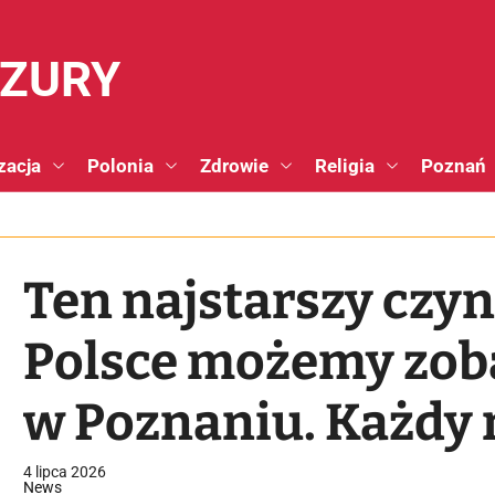
NZURY
zacja
Polonia
Zdrowie
Religia
Poznań
Ten najstarszy czy
Polsce możemy zob
w Poznaniu. Każdy 
w trasę
4 lipca 2026
News