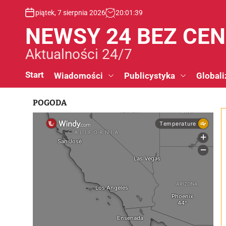
S
piątek, 7 sierpnia 2026
20
:
01
:
40
k
i
NEWSY 24 BEZ CE
p
t
Aktualności 24/7
o
c
Start
Wiadomości
Publicystyka
Globali
o
n
POGODA
t
e
n
t