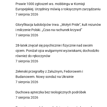
Prawie 1000 zgłoszeń ws. mobbingu w Komisji
Europejskiej. Urzędnicy mówią o toksycznym zarządzaniu
7 sierpnia 2026
Gloryfikacja ludobójców trwa. „Wołyń Pride”, kult rezunów
i milczenie Polski. „Czas na rachunek krzywd”
7 sierpnia 2026
28-latek znęcał się psychicznie i fizycznie nad swoim
ojcem. Poniżał ojca wulgarnymi wyzwiskami, dochodziło
również do rękoczynów
7 sierpnia 2026
Zełenski przegrałby z Załużnym, Fedorowem i
Budanowem. Nowy sondaż na Ukrainie
7 sierpnia 2026
Duchowa apteczka bez teologicznych podróbek
7 sierpnia 2026