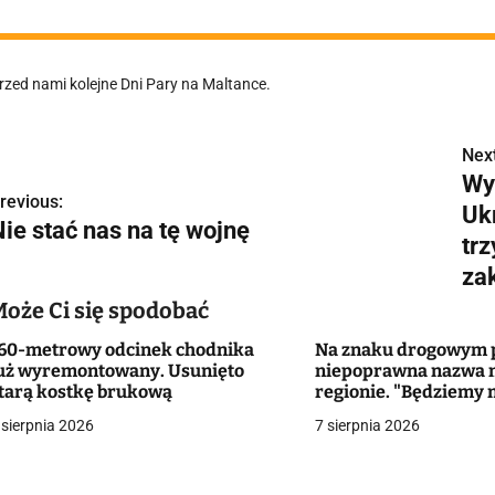
rzed nami kolejne Dni Pary na Maltance.
Next
N
Wy
a
revious:
Uk
Nie stać nas na tę wojnę
w
tr
za
Może Ci się spodobać
g
60-metrowy odcinek chodnika
Na znaku drogowym p
a
uż wyremontowany. Usunięto
niepoprawna nazwa 
tarą kostkę brukową
regionie. "Będziemy 
c
zmieniać dowody?"
 sierpnia 2026
7 sierpnia 2026