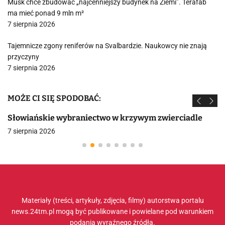
Musk chce zbudować „najcenniejszy budynek na Ziemi”. Terafab
ma mieć ponad 9 mln m²
7 sierpnia 2026
Tajemnicze zgony reniferów na Svalbardzie. Naukowcy nie znają
przyczyny
7 sierpnia 2026
MOŻE CI SIĘ SPODOBAĆ:
Słowiańskie wybraniectwo w krzywym zwierciadle
7 sierpnia 2026
Materiały (treści, artykuły, zdjęcia, filmy) autorstwa portalu
news.24tm.pl mogą być publikowane i powielane pod warunkiem
podania wyraźnego źródła.