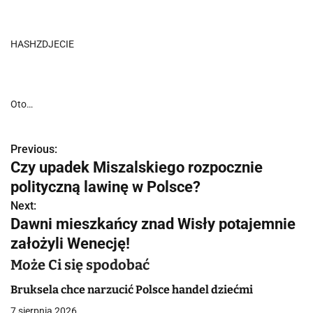
HASHZDJECIE
Oto…
Previous:
N
Czy upadek Miszalskiego rozpocznie
a
polityczną lawinę w Polsce?
w
Next:
Dawni mieszkańcy znad Wisły potajemnie
i
założyli Wenecję!
g
Może Ci się spodobać
a
Bruksela chce narzucić Polsce handel dziećmi
c
7 sierpnia 2026