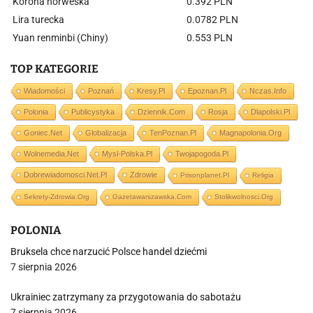
Korona norweska
0.392 PLN
Lira turecka
0.0782 PLN
Yuan renminbi (Chiny)
0.553 PLN
TOP KATEGORIE
Wiadomości
Poznań
Kresy.pl
Epoznan.pl
Nczas.info
Polonia
Publicystyka
Dziennik.com
Rosja
Dlapolski.pl
Goniec.net
Globalizacja
TenPoznan.pl
Magnapolonia.org
Wolnemedia.net
Mysl-Polska.pl
Twojapogoda.pl
Dobrewiadomosci.net.pl
Zdrowie
Prisonplanet.pl
Religia
Sekrety-Zdrowia.org
Gazetawarszawska.com
Stolikwolnosci.org
POLONIA
Bruksela chce narzucić Polsce handel dziećmi
7 sierpnia 2026
Ukrainiec zatrzymany za przygotowania do sabotażu
7 sierpnia 2026