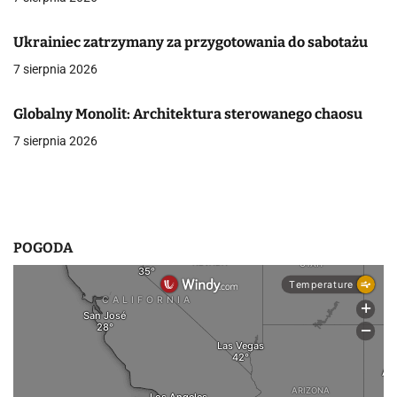
j
Ukrainiec zatrzymany za przygotowania do sabotażu
a
7 sierpnia 2026
w
Globalny Monolit: Architektura sterowanego chaosu
p
7 sierpnia 2026
i
s
u
POGODA