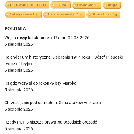
Dobrewiadomosci.net.pl
Zdrowie
Prisonplanet.pl
Religia
Sekrety-Zdrowia.org
Gazetawarszawska.com
Stolikwolnosci.org
POLONIA
Wojna rosyjsko-ukraińska. Raport 06.08.2026
6 sierpnia 2026
Kalendarium historyczne: 6 sierpnia 1914 roku – Józef Piłsudski
tworzy fikcyjny …
6 sierpnia 2026
Ksiądz wezwał do rekonkwisty Maroka
5 sierpnia 2026
Chrześcijanie pod ostrzałem. Seria ataków w Izraelu
5 sierpnia 2026
Rządy POPiS niszczą prywatną przedsiębiorczość
5 sierpnia 2026