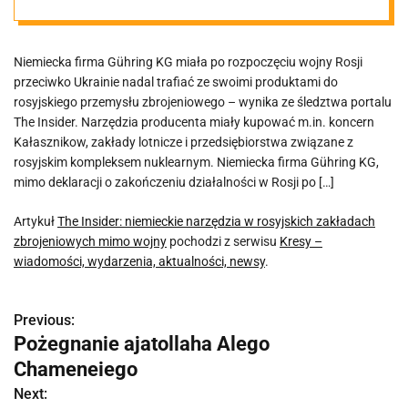
zakładach
Niemiecka firma Gühring KG miała po rozpoczęciu wojny Rosji
zbrojeniowych
przeciwko Ukrainie nadal trafiać ze swoimi produktami do
rosyjskiego przemysłu zbrojeniowego – wynika ze śledztwa portalu
mimo wojny
The Insider. Narzędzia producenta miały kupować m.in. koncern
Kałasznikow, zakłady lotnicze i przedsiębiorstwa związane z
rosyjskim kompleksem nuklearnym. Niemiecka firma Gühring KG,
mimo deklaracji o zakończeniu działalności w Rosji po […]
Artykuł
The Insider: niemieckie narzędzia w rosyjskich zakładach
zbrojeniowych mimo wojny
pochodzi z serwisu
Kresy –
wiadomości, wydarzenia, aktualności, newsy
.
Previous:
N
Pożegnanie ajatollaha Alego
a
Chameneiego
w
Next: