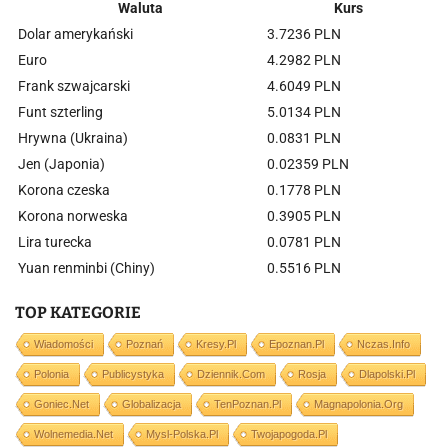
Waluta
Kurs
Dolar amerykański
3.7236 PLN
Euro
4.2982 PLN
Frank szwajcarski
4.6049 PLN
Funt szterling
5.0134 PLN
Hrywna (Ukraina)
0.0831 PLN
Jen (Japonia)
0.02359 PLN
Korona czeska
0.1778 PLN
Korona norweska
0.3905 PLN
Lira turecka
0.0781 PLN
Yuan renminbi (Chiny)
0.5516 PLN
TOP KATEGORIE
Wiadomości
Poznań
Kresy.pl
Epoznan.pl
Nczas.info
Polonia
Publicystyka
Dziennik.com
Rosja
Dlapolski.pl
Goniec.net
Globalizacja
TenPoznan.pl
Magnapolonia.org
Wolnemedia.net
Mysl-Polska.pl
Twojapogoda.pl