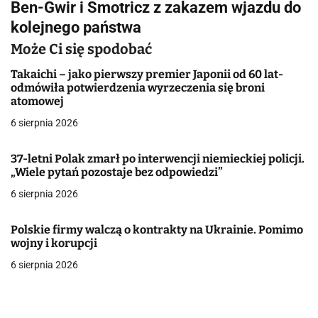
Ben-Gwir i Smotricz z zakazem wjazdu do
i
kolejnego państwa
g
Może Ci się spodobać
a
Takaichi – jako pierwszy premier Japonii od 60 lat-
odmówiła potwierdzenia wyrzeczenia się broni
c
atomowej
j
6 sierpnia 2026
a
37-letni Polak zmarł po interwencji niemieckiej policji.
„Wiele pytań pozostaje bez odpowiedzi”
w
6 sierpnia 2026
p
i
Polskie firmy walczą o kontrakty na Ukrainie. Pomimo
wojny i korupcji
s
6 sierpnia 2026
u