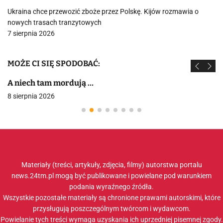
Ukraina chce przewozić zboże przez Polskę. Kijów rozmawia o
nowych trasach tranzytowych
7 sierpnia 2026
MOŻE CI SIĘ SPODOBAĆ:
A niech tam mordują …
8 sierpnia 2026
Materiały (treści, artykuły, zdjęcia, filmy) autorstwa portalu
news.24tm.pl mogą być publikowane i powielane pod warunkiem
podania wyraźnego źródła.
Wszystkie pozostałe materiały są chronione prawami autorskimi, które
przysługują poszczególnym twórcom i wydawcom.
Powielanie tych treści wymaga uzyskania ich uprzedniej pisemnej zgody.