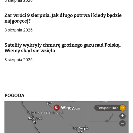
8 sierpnia 2026
j
Żar wróci 9 sierpnia. Jak długo potrwa i kiedy będzie
a
najgoręcej?
w
8 sierpnia 2026
p
Satelity wykryły chmurę groźnego gazu nad Polską.
i
Wiemy skąd się wzięła
8 sierpnia 2026
s
u
POGODA