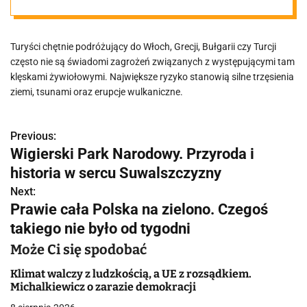
przed
Turyści chętnie podróżujący do Włoch, Grecji, Bułgarii czy Turcji
kataklizmem
często nie są świadomi zagrożeń związanych z występującymi tam
klęskami żywiołowymi. Największe ryzyko stanowią silne trzęsienia
ziemi, tsunami oraz erupcje wulkaniczne.
Previous:
N
Wigierski Park Narodowy. Przyroda i
a
historia w sercu Suwalszczyzny
w
Next:
Prawie cała Polska na zielono. Czegoś
i
takiego nie było od tygodni
g
Może Ci się spodobać
a
Klimat walczy z ludzkością, a UE z rozsądkiem.
Michalkiewicz o zarazie demokracji
c