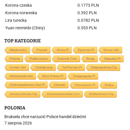
Korona czeska
0.1773 PLN
Korona norweska
0.392 PLN
Lira turecka
0.0782 PLN
Yuan renminbi (Chiny)
0.553 PLN
TOP KATEGORIE
Wiadomości
Poznań
Kresy.pl
Epoznan.pl
Nczas.info
Polonia
Publicystyka
Dziennik.com
Rosja
Dlapolski.pl
Goniec.net
Globalizacja
TenPoznan.pl
Magnapolonia.org
Wolnemedia.net
Mysl-Polska.pl
Twojapogoda.pl
Dobrewiadomosci.net.pl
Zdrowie
Prisonplanet.pl
Religia
Sekrety-Zdrowia.org
Gazetawarszawska.com
Stolikwolnosci.org
POLONIA
Bruksela chce narzucić Polsce handel dziećmi
7 sierpnia 2026