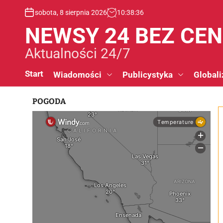
S
sobota, 8 sierpnia 2026
10
:
38
:
37
k
i
NEWSY 24 BEZ CE
p
t
Aktualności 24/7
o
c
Start
Wiadomości
Publicystyka
Globali
o
n
POGODA
t
e
n
t