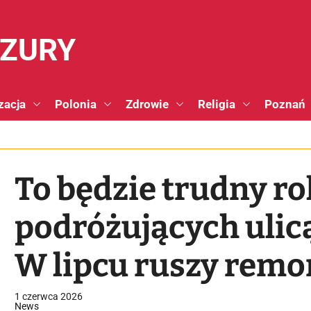
NZURY
zacja
Polonia
Zdrowie
Religia
Poznań
To będzie trudny r
podróżujących ulic
W lipcu ruszy remo
kolejowego!
1 czerwca 2026
News