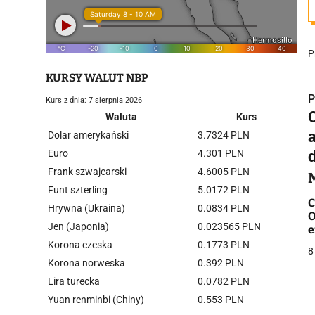
P
KURSY WALUT NBP
P
Kurs z dnia: 7 sierpnia 2026
Waluta
Kurs
Dolar amerykański
3.7324 PLN
Euro
4.301 PLN
Frank szwajcarski
4.6005 PLN
i
Funt szterling
5.0172 PLN
C
Hrywna (Ukraina)
0.0834 PLN
O
Jen (Japonia)
0.023565 PLN
Korona czeska
0.1773 PLN
8
Korona norweska
0.392 PLN
Lira turecka
0.0782 PLN
j
Yuan renminbi (Chiny)
0.553 PLN