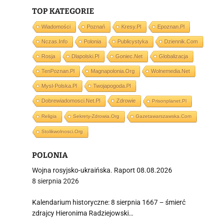
TOP KATEGORIE
Wiadomości
Poznań
Kresy.pl
Epoznan.pl
Nczas.info
Polonia
Publicystyka
Dziennik.com
i
Rosja
Dlapolski.pl
Goniec.net
Globalizacja
TenPoznan.pl
Magnapolonia.org
Wolnemedia.net
Mysl-Polska.pl
Twojapogoda.pl
Dobrewiadomosci.net.pl
Zdrowie
Prisonplanet.pl
Religia
Sekrety-Zdrowia.org
Gazetawarszawska.com
Stolikwolnosci.org
POLONIA
Wojna rosyjsko-ukraińska. Raport 08.08.2026
8 sierpnia 2026
Kalendarium historyczne: 8 sierpnia 1667 – śmierć
zdrajcy Hieronima Radziejowski…