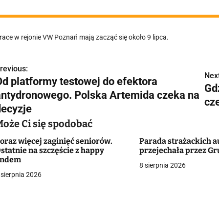
race w rejonie VW Poznań mają zacząć się około 9 lipca.
revious:
N
Next
Od platformy testowej do efektora
Gd
a
antydronowego. Polska Artemida czeka na
cz
w
decyzje
Może Ci się spodobać
oraz więcej zaginięć seniorów.
Parada strażackich a
g
statnie na szczęście z happy
przejechała przez G
endem
a
8 sierpnia 2026
 sierpnia 2026
c