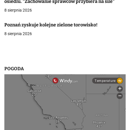
osiedlu. "Zachowanie sprawców przybiera na sile"
w
8 sierpnia 2026
p
Poznań zyskuje kolejne zielone torowisko!
i
8 sierpnia 2026
s
u
POGODA