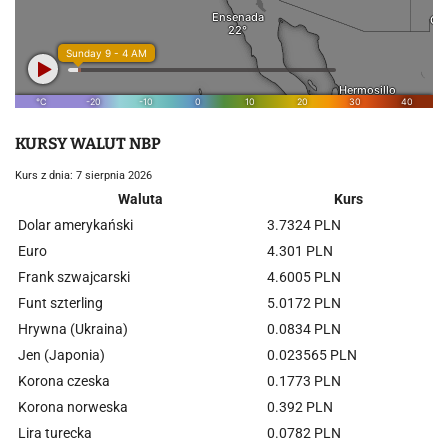
KURSY WALUT NBP
Kurs z dnia: 7 sierpnia 2026
Waluta
Kurs
Dolar amerykański
3.7324 PLN
Euro
4.301 PLN
Frank szwajcarski
4.6005 PLN
Funt szterling
5.0172 PLN
Hrywna (Ukraina)
0.0834 PLN
Jen (Japonia)
0.023565 PLN
Korona czeska
0.1773 PLN
Korona norweska
0.392 PLN
Lira turecka
0.0782 PLN