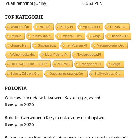
Yuan renminbi (Chiny)
0.553 PLN
TOP KATEGORIE
Wiadomości
Poznań
Kresy.pl
Epoznan.pl
Nczas.info
Polonia
Publicystyka
Dziennik.com
Rosja
Dlapolski.pl
Goniec.net
Globalizacja
TenPoznan.pl
Magnapolonia.org
Wolnemedia.net
Mysl-Polska.pl
Twojapogoda.pl
Dobrewiadomosci.net.pl
Zdrowie
Prisonplanet.pl
Religia
Sekrety-Zdrowia.org
Gazetawarszawska.com
Stolikwolnosci.org
POLONIA
Wrocław: zasnęła w taksówce. Kazach ją zgwałcił
8 sierpnia 2026
Bohater Czerwonego Krzyża oskarżony o zabójstwo
8 sierpnia 2026
Biskup zmienia Ewangelię? „Homoseksualizm nie jest grzechem”