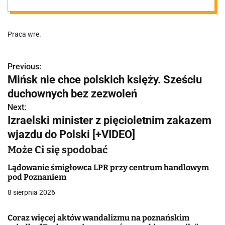
Poznaniu od
Praca wre.
lat" Znikają
pierwsze
Previous:
N
Mińsk nie chce polskich księży. Sześciu
a
duchownych bez zezwoleń
elementy
w
Next:
Izraelski minister z pięcioletnim zakazem
charakterystyc
i
wjazdu do Polski [+VIDEO]
g
znej estakady
Może Ci się spodobać
a
Lądowanie śmigłowca LPR przy centrum handlowym
pod Poznaniem
c
8 sierpnia 2026
j
Coraz więcej aktów wandalizmu na poznańskim
a