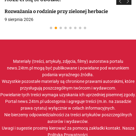
Rozważania o rodzinie przy zielonej herbacie
9 sierpnia 2026
Materiały (treści, artykuły, zdjęcia, filmy) autorstwa portalu
news.24tm.pl mogą być publikowane i powielane pod warunkiem
podania wyraźnego źródła.
Wszystkie pozostałe materiały są chronione prawami autorskimi, które
przysługują poszczególnym twórcom i wydawcom.
Powielanie tych treści wymaga uzyskania ich uprzedniej pisemnej zgody.
Portal news.24tm.pl udostępnia i agreguje treści (m.in. na zasadzie
prawa cytatu) wyłącznie w celach informacyjnych.
Nie bierzemy odpowiedzialności za treści artykułów poszczególnych
autorów i wydawców.
Uwagi i sugestie prosimy kierować za pomocą zakładki
kontakt
. Nasza
Polityka Prywatności
.