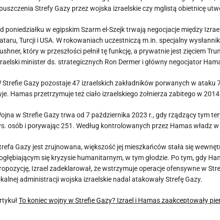
puszczenia Strefy Gazy przez wojska izraelskie czy mglistą obietnicę ut
d poniedziałku w egipskim Szarm el-Szejk trwają negocjacje między Izra
ataru, Turcji i USA. W rokowaniach uczestniczą m.in. specjalny wysłanni
ushner, który w przeszłości pełnił tę funkcję, a prywatnie jest zięciem
zraelski minister ds. strategicznych Ron Dermer i główny negocjator Hama
 Strefie Gazy pozostaje 47 izraelskich zakładników porwanych w ataku 7 
yje. Hamas przetrzymuje też ciało izraelskiego żołnierza zabitego w 2014
ojna w Strefie Gazy trwa od 7 października 2023 r., gdy rządzący tym te
ys. osób i porywając 251. Według kontrolowanych przez Hamas władz w i
trefa Gazy jest zrujnowana, większość jej mieszkańców stała się wewn
ogłębiającym się kryzysie humanitarnym, w tym głodzie. Po tym, gdy Ha
ropozycję, Izrael zadeklarował, że wstrzymuje operacje ofensywne w Stre
okalnej administracji wojska izraelskie nadal atakowały Strefę Gazy.
rtykuł
To koniec wojny w Strefie Gazy? Izrael i Hamas zaakceptowały pi