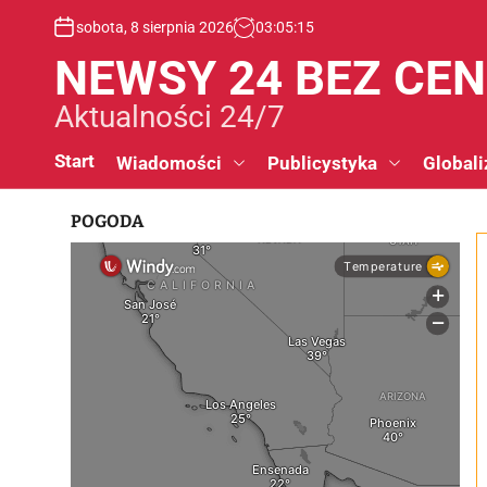
S
sobota, 8 sierpnia 2026
03
:
05
:
16
k
i
NEWSY 24 BEZ CE
p
t
Aktualności 24/7
o
c
Start
Wiadomości
Publicystyka
Globali
o
n
POGODA
t
e
n
t