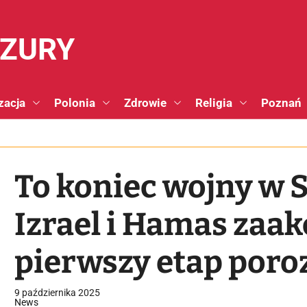
NZURY
zacja
Polonia
Zdrowie
Religia
Poznań
To koniec wojny w S
Izrael i Hamas zaa
pierwszy etap por
9 października 2025
News