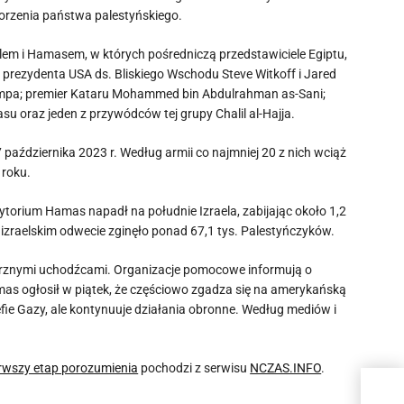
worzenia państwa palestyńskiego.
elem i Hamasem, w których pośredniczą przedstawiciele Egiptu,
k prezydenta USA ds. Bliskiego Wschodu Steve Witkoff i Jared
 Trumpa; premier Kataru Mohammed bin Abdulrahman as-Sani;
su oraz jeden z przywódców tej grupy Chalil al-Hajja.
października 2023 r. Według armii co najmniej 20 z nich wciąż
 roku.
rytorium Hamas napadł na południe Izraela, zabijając około 1,2
zraelskim odwecie zginęło ponad 67,1 tys. Palestyńczyków.
ętrznymi uchodźcami. Organizacje pomocowe informują o
mas ogłosił w piątek, że częściowo zgadza się na amerykańską
fie Gazy, ale kontynuuje działania obronne. Według mediów i
erwszy etap porozumienia
pochodzi z serwisu
NCZAS.INFO
.
Stra