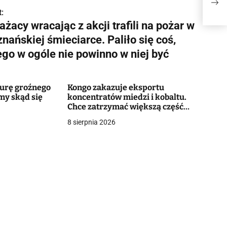
pozn
ogól
:
ażacy wracając z akcji trafili na pożar w
nańskiej śmieciarce. Paliło się coś,
ego w ogóle nie powinno w niej być
murę groźnego
Kongo zakazuje eksportu
my skąd się
koncentratów miedzi i kobaltu.
Chce zatrzymać większą część
wartości surowców
8 sierpnia 2026