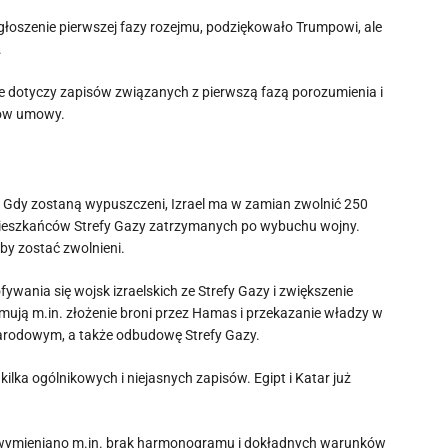
łoszenie pierwszej fazy rozejmu, podziękowało Trumpowi, ale
.
ie dotyczy zapisów związanych z pierwszą fazą porozumienia i
łów umowy.
. Gdy zostaną wypuszczeni, Izrael ma w zamian zwolnić 250
ieszkańców Strefy Gazy zatrzymanych po wybuchu wojny.
by zostać zwolnieni.
ywania się wojsk izraelskich ze Strefy Gazy i zwiększenie
ują m.in. złożenie broni przez Hamas i przekazanie władzy w
narodowym, a także odbudowę Strefy Gazy.
ilka ogólnikowych i niejasnych zapisów. Egipt i Katar już
, wymieniano m.in. brak harmonogramu i dokładnych warunków