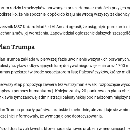
orum rodzin Izraelczyków porwanych przez Hamas z radością przyjęło og
odkreśliło, że nie spocznie, dopóki do kraju nie wrócą wszyscy zakładnicy
zecznik MSZ Kataru Madżed Al-Ansari ogłosił, że osiągnięte porozumien
echanizmów jej wdrażania. Zapowiedział ogłoszenie dalszych szczegó
Plan Trumpa
lan Trumpa zakłada w pierwszej fazie uwolnienie wszystkich porwanych
alestyńczyków odbywających karę dożywotniego więzienia oraz 1700 m
amas przekazał w środę negocjatorom listę Palestyńczyków, którzy mieli
ierwszy etap propozycji zawiera też wstrzymanie walk, rozpoczęcie wycof
apływu pomocy humanitarnej. Kolejne zapisy 20-punktowego planu obejm
nklawie tymczasowej administracji palestyńskiej pod nadzorem między
lan Trumpa poparły państwa arabskie i zachodnie, ale znajduje się w nim k
cześniej informowały, że wymagają one doprecyzowania.
śród drażliwych kwestii, które mogą stanowić problem w negocjacjach