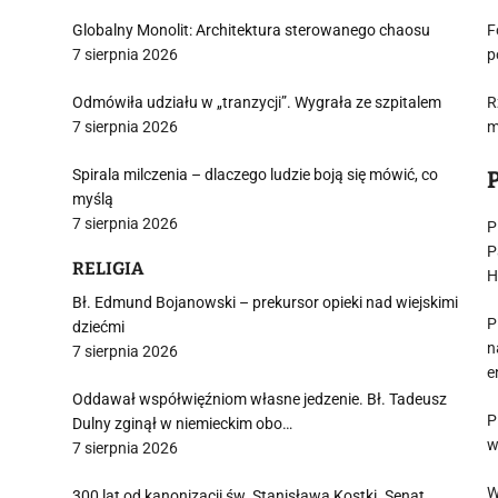
Globalny Monolit: Architektura sterowanego chaosu
F
7 sierpnia 2026
p
Odmówiła udziału w „tranzycji”. Wygrała ze szpitalem
R
7 sierpnia 2026
m
Spirala milczenia – dlaczego ludzie boją się mówić, co
myślą
7 sierpnia 2026
P
P
RELIGIA
H
Bł. Edmund Bojanowski – prekursor opieki nad wiejskimi
P
dziećmi
n
7 sierpnia 2026
e
Oddawał współwięźniom własne jedzenie. Bł. Tadeusz
P
Dulny zginął w niemieckim obo…
w
7 sierpnia 2026
W
300 lat od kanonizacji św. Stanisława Kostki. Senat