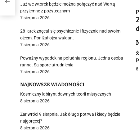
Już we wtorek będzie można połączyć nad Wartą
przyjemne z pożytecznym
P
7 sierpnia 2026
28-latek znęcał się psychicznie i fizycznie nad swoim
ojcem. Poniżał ojca wulgar…
i
7 sierpnia 2026
Ż
Poważny wypadek na południu regionu. Jedna osoba
p
ranna. Są spore utrudnienia
8
7 sierpnia 2026
NAJNOWSZE WIADOMOŚCI
j
Kosmiczny labirynt dawnych teorii mistycznych
8 sierpnia 2026
Żar wróci 9 sierpnia. Jak długo potrwa i kiedy będzie
najgoręcej?
8 sierpnia 2026