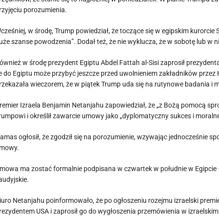
rzyjęciu porozumienia.
cześniej, w środę, Trump powiedział, że toczące się w egipskim kurorcie
uże szanse powodzenia”. Dodał też, że nie wyklucza, że w sobotę lub w ni
ównież w środę prezydent Egiptu Abdel Fattah al-Sisi zaprosił prezydent
e do Egiptu może przybyć jeszcze przed uwolnieniem zakładników przez H
rzekazała wieczorem, że w piątek Trump uda się na rutynowe badania i m
remier Izraela Benjamin Netanjahu zapowiedział, że „z Bożą pomocą s
rumpowi i określił zawarcie umowy jako „dyplomatyczny sukces i moralne
amas ogłosił, że zgodził się na porozumienie, wzywając jednocześnie s
mowy.
mowa ma zostać formalnie podpisana w czwartek w południe w Egipcie – 
audyjskie.
iuro Netanjahu poinformowało, że po ogłoszeniu rozejmu izraelski premie
rezydentem USA i zaprosił go do wygłoszenia przemówienia w izraelskim