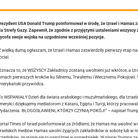
rezydent USA Donald Trump poinformował w środę, że Izrael i Hamas 
la Strefy Gazy. Zapewnił, że zgodnie z przyjętymi ustaleniami wszyscy 
ycofa swoje wojska na uzgodnione wcześniej pozycje.
Z wielką dumą ogłaszam, że Izrael i Hamas zatwierdziły pierwszy etap n
ocial.
Oznacza to, że WSZYSCY Zakładnicy zostaną uwolnieni już wkrótce, a Izr
amach pierwszych kroków ku Silnemu, Trwałemu i Wiecznemu Pokojowi. Ws
merykański przywódca.
To WSPANIAŁY Dzień dla świata arabskiego i muzułmańskiego, dla Izrael
meryki i dziękujemy mediatorom z Kataru, Egiptu i Turcji, którzy pracow
ydarzenia. BŁOGOSŁAWIENI, KTÓRZY CZYNIĄ POKÓJ!” – napisał Trum
ortal Times of Israel poinformował za źródłami, że Hamas ma uwolnić w
zraelskich mediów Hamas uwolni żyjących zakładników w sobotę lub w ni
rzędników, że stanie się to najpóźniej w poniedziałek. W planie Trumpa z