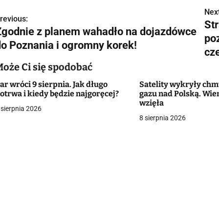
Next
N
revious:
Str
Zgodnie z planem wahadło na dojazdówce
a
poz
do Poznania i ogromny korek!
w
cz
Może Ci się spodobać
ar wróci 9 sierpnia. Jak długo
Satelity wykryły ch
g
otrwa i kiedy będzie najgoręcej?
gazu nad Polską. Wie
wzięła
a
 sierpnia 2026
8 sierpnia 2026
c
a
w
p