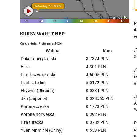
P
d
KURSY WALUT NBP
w
Kurs z dnia: 7 sierpnia 2026
„
Waluta
Kurs
S
Dolar amerykański
3.7324 PLN
Euro
4.301 PLN
„
Frank szwajcarski
4.6005 PLN
r
Funt szterling
5.0172 PLN
a
Hrywna (Ukraina)
0.0834 PLN
„
Jen (Japonia)
0.023565 PLN
A
Korona czeska
0.1773 PLN
W
Korona norweska
0.392 PLN
Lira turecka
0.0782 PLN
P
i
Yuan renminbi (Chiny)
0.553 PLN
u