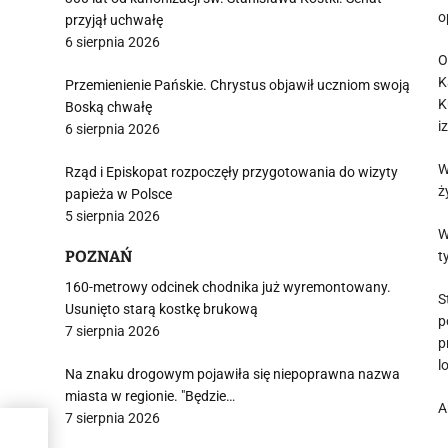
o
przyjął uchwałę
6 sierpnia 2026
O
K
Przemienienie Pańskie. Chrystus objawił uczniom swoją
K
Boską chwałę
i
6 sierpnia 2026
W
Rząd i Episkopat rozpoczęły przygotowania do wizyty
ż
papieża w Polsce
5 sierpnia 2026
W
POZNAŃ
t
160-metrowy odcinek chodnika już wyremontowany.
S
Usunięto starą kostkę brukową
p
7 sierpnia 2026
p
l
Na znaku drogowym pojawiła się niepoprawna nazwa
miasta w regionie. "Będzie…
A
7 sierpnia 2026