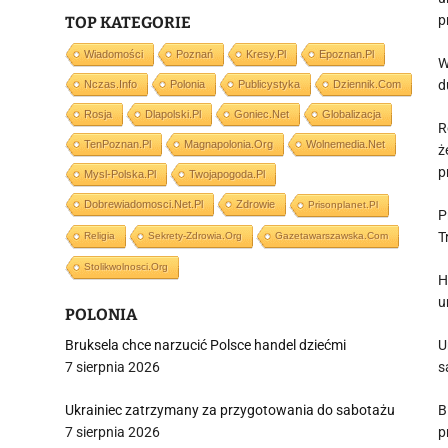
p
TOP KATEGORIE
Wiadomości
Poznań
Kresy.pl
Epoznan.pl
W
d
Nczas.info
Polonia
Publicystyka
Dziennik.com
Rosja
Dlapolski.pl
Goniec.net
Globalizacja
R
TenPoznan.pl
Magnapolonia.org
Wolnemedia.net
ż
p
Mysl-Polska.pl
Twojapogoda.pl
Dobrewiadomosci.net.pl
Zdrowie
Prisonplanet.pl
P
T
Religia
Sekrety-Zdrowia.org
Gazetawarszawska.com
Stolikwolnosci.org
H
u
POLONIA
Bruksela chce narzucić Polsce handel dziećmi
U
7 sierpnia 2026
s
Ukrainiec zatrzymany za przygotowania do sabotażu
B
7 sierpnia 2026
p