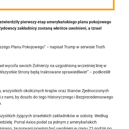
zatwierdziły pierwszy etap amerykańskiego planu pokojowego
żydowscy zakładnicy zostaną wkrótce uwolnieni, a Izrael
aszego Planu Pokojowego” – napisał Trump w serwisie Truth
ael wycofa swoich Żołnierzy na uzgodnioną wcześniej linię w
zystkie Strony będą traktowane sprawiedliwie!” – podkreślił
a, wszystkich okolicznych krajów oraz Stanów Zjednoczonych
ali z nami, by doszło do tego Historycznego i Bezprecedensowego
p.
szystkich żyjących izraelskich zakładników w sobotę. Według
edzielę. Portal Axios podał za jednym z amerykańskich
apisano, że porwani powinni być uwolnieni w ciągu 72 godzin po