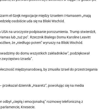
 Szarm el-Szejk negocjacje między Izraelem i Hamasem „mają
edzielę osobiście uda się na Bliski Wschód.
a USA na uroczyste podpisanie porozumienia. Trump stwierdził,
amas lub „tuż po”. Rzecznik Białego Domu Karoline Leavitt
ożliwe, że „niedługo potem” wyruszy na Bliski Wschód.
prowadzimy do domu wszystkich zakładników”, podziękował
 zwycięstwo Izraela”.
połeczność międzynarodową, by zmusiła Izrael do przestrzegania
przekazał dziennik „Haaretz”, powołując się na media
r odbył „ciepłą i emocjonalną” rozmowę telefoniczną z
 parlamencie, Knesecie.