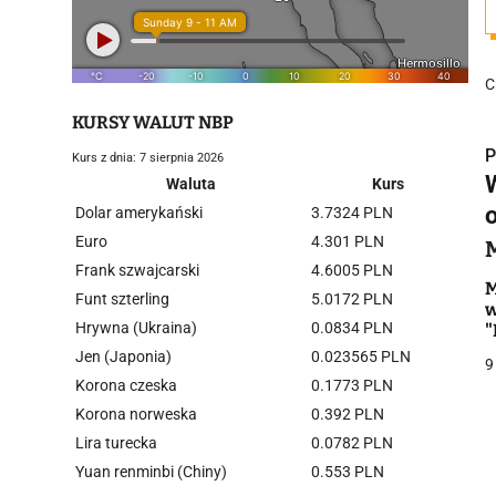
C
KURSY WALUT NBP
P
Kurs z dnia: 7 sierpnia 2026
Waluta
Kurs
Dolar amerykański
3.7324 PLN
Euro
4.301 PLN
Frank szwajcarski
4.6005 PLN
i
M
Funt szterling
5.0172 PLN
w
Hrywna (Ukraina)
0.0834 PLN
"
b
Jen (Japonia)
0.023565 PLN
9
Korona czeska
0.1773 PLN
Korona norweska
0.392 PLN
Lira turecka
0.0782 PLN
j
Yuan renminbi (Chiny)
0.553 PLN