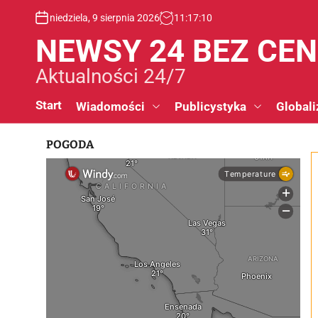
S
niedziela, 9 sierpnia 2026
11
:
17
:
11
k
i
NEWSY 24 BEZ CE
p
t
Aktualności 24/7
o
c
Start
Wiadomości
Publicystyka
Globali
o
n
POGODA
t
e
n
t