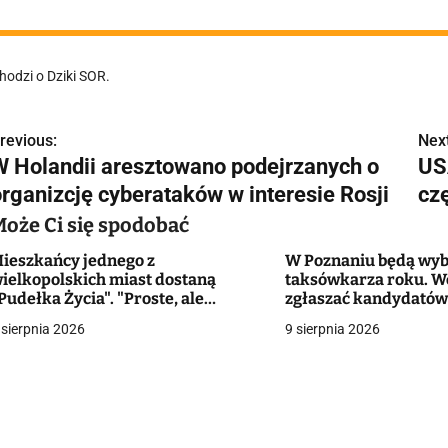
hodzi o Dziki SOR.
revious:
Next
N
W Holandii aresztowano podejrzanych o
US
a
organizcję cyberataków w interesie Rosji
cz
w
Może Ci się spodobać
ieszkańcy jednego z
W Poznaniu będą wyb
ielkopolskich miast dostaną
taksówkarza roku. W
g
Pudełka Życia". "Proste, ale
zgłaszać kandydató
ardzo praktyczne rozwiązanie"
 sierpnia 2026
9 sierpnia 2026
a
c