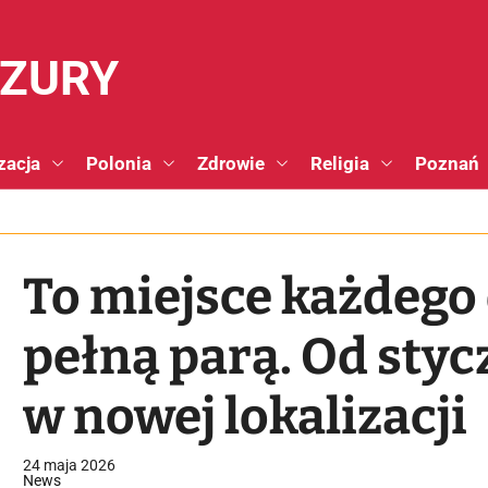
NZURY
zacja
Polonia
Zdrowie
Religia
Poznań
To miejsce każdego 
pełną parą. Od styc
w nowej lokalizacji
24 maja 2026
News