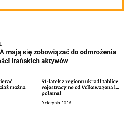
:
A mają się zobowiązać do odmrożenia
ęści irańskich aktywów
ierać
51-latek z regionu ukradł tablice
ciąż można
rejestracyjne od Volkswagena i…
w
połamał
9 sierpnia 2026