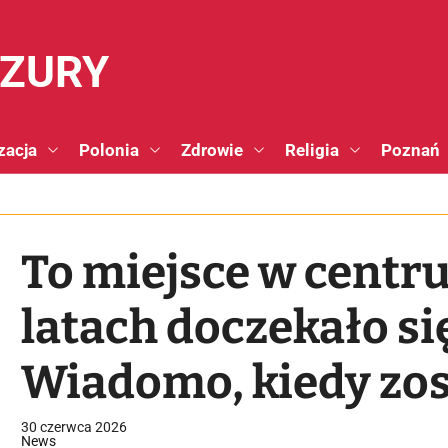
NZURY
zacja
Polonia
Zdrowie
Religia
Poznań
To miejsce w centr
latach doczekało s
Wiadomo, kiedy zos
30 czerwca 2026
News