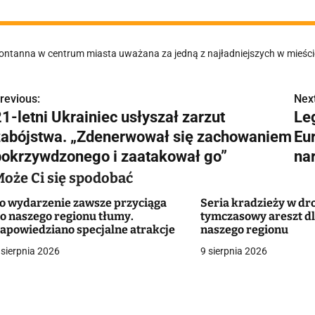
ontanna w centrum miasta uważana za jedną z najładniejszych w mieści
revious:
Next
N
1-letni Ukrainiec usłyszał zarzut
Le
a
zabójstwa. „Zdenerwował się zachowaniem
Eu
w
pokrzywdzonego i zaatakował go”
nar
Może Ci się spodobać
o wydarzenie zawsze przyciąga
Seria kradzieży w dro
g
o naszego regionu tłumy.
tymczasowy areszt dla
apowiedziano specjalne atrakcje
naszego regionu
a
 sierpnia 2026
9 sierpnia 2026
c