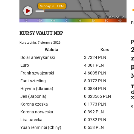
F
KURSY WALUT NBP
P
Kurs z dnia: 7 sierpnia 2026
2
Waluta
Kurs
Dolar amerykański
3.7324 PLN
Euro
4.301 PLN
Frank szwajcarski
4.6005 PLN
i
Funt szterling
5.0172 PLN
T
Hrywna (Ukraina)
0.0834 PLN
d
Jen (Japonia)
0.023565 PLN
Z
Korona czeska
0.1773 PLN
9
Korona norweska
0.392 PLN
Lira turecka
0.0782 PLN
j
Yuan renminbi (Chiny)
0.553 PLN