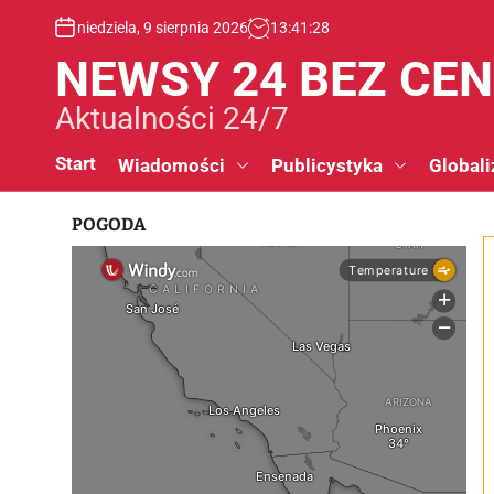
S
niedziela, 9 sierpnia 2026
13
:
41
:
29
k
i
NEWSY 24 BEZ CE
p
t
Aktualności 24/7
o
c
Start
Wiadomości
Publicystyka
Globali
o
n
POGODA
t
e
n
t