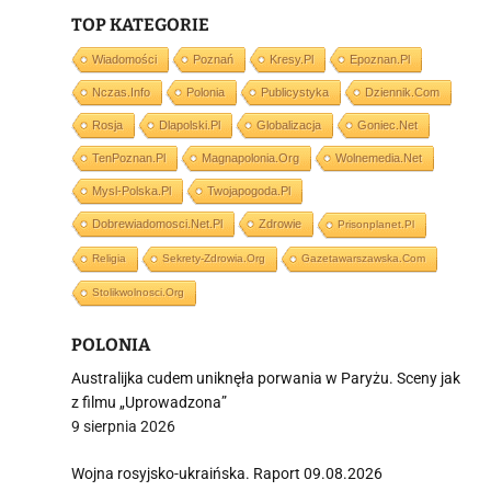
TOP KATEGORIE
Wiadomości
Poznań
Kresy.pl
Epoznan.pl
Nczas.info
Polonia
Publicystyka
Dziennik.com
i
Rosja
Dlapolski.pl
Globalizacja
Goniec.net
TenPoznan.pl
Magnapolonia.org
Wolnemedia.net
Mysl-Polska.pl
Twojapogoda.pl
Dobrewiadomosci.net.pl
Zdrowie
Prisonplanet.pl
Religia
Sekrety-Zdrowia.org
Gazetawarszawska.com
Stolikwolnosci.org
POLONIA
Australijka cudem uniknęła porwania w Paryżu. Sceny jak
z filmu „Uprowadzona”
9 sierpnia 2026
Wojna rosyjsko-ukraińska. Raport 09.08.2026