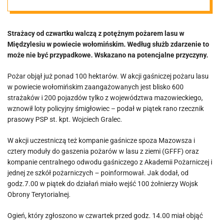
Służby mówią o
Strażacy od czwartku walczą z potężnym pożarem lasu w
przyczynie.
Międzylesiu w powiecie wołomińskim. Według służb zdarzenie to
może nie być przypadkowe. Wskazano na potencjalne przyczyny.
„Wszystko
Pożar objął już ponad 100 hektarów. W akcji gaśniczej pożaru lasu
w powiecie wołomińskim zaangażowanych jest blisko 600
wskazuje na to,
strażaków i 200 pojazdów tylko z województwa mazowieckiego,
wznowił loty policyjny śmigłowiec – podał w piątek rano rzecznik
że…”
prasowy PSP st. kpt. Wojciech Gralec.
W akcji uczestniczą też kompanie gaśnicze spoza Mazowsza i
cztery moduły do gaszenia pożarów w lasu z ziemi (GFFF) oraz
kompanie centralnego odwodu gaśniczego z Akademii Pożarniczej i
jednej ze szkół pożarniczych – poinformował. Jak dodał, od
godz.7.00 w piątek do działań miało wejść 100 żołnierzy Wojsk
Obrony Terytorialnej.
Ogień, który zgłoszono w czwartek przed godz. 14.00 miał objąć