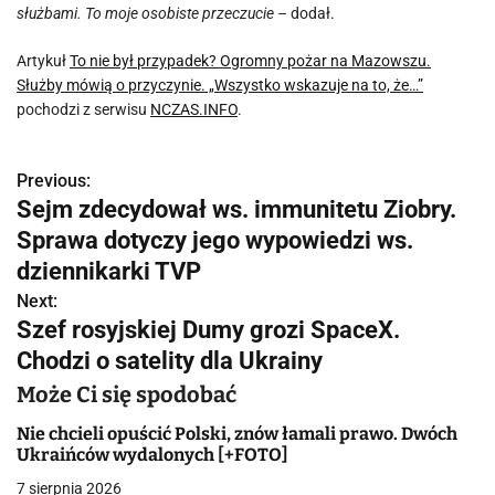
służbami. To moje osobiste przeczucie –
dodał.
Artykuł
To nie był przypadek? Ogromny pożar na Mazowszu.
Służby mówią o przyczynie. „Wszystko wskazuje na to, że…”
pochodzi z serwisu
NCZAS.INFO
.
Previous:
N
Sejm zdecydował ws. immunitetu Ziobry.
a
Sprawa dotyczy jego wypowiedzi ws.
w
dziennikarki TVP
Next:
i
Szef rosyjskiej Dumy grozi SpaceX.
g
Chodzi o satelity dla Ukrainy
a
Może Ci się spodobać
c
Nie chcieli opuścić Polski, znów łamali prawo. Dwóch
Ukraińców wydalonych [+FOTO]
j
7 sierpnia 2026