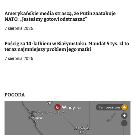
a
Amerykańskie media straszą, że Putin zaatakuje
w
NATO. „Jesteśmy gotowi odstraszać”
7 sierpnia 2026
p
i
Pościg za 14-latkiem w Białymstoku. Mandat 5 tys. zł to
teraz najmniejszy problem jego matki
s
7 sierpnia 2026
u
POGODA