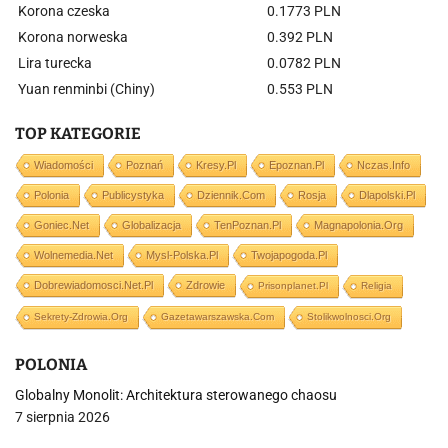
Korona czeska
0.1773 PLN
Korona norweska
0.392 PLN
Lira turecka
0.0782 PLN
Yuan renminbi (Chiny)
0.553 PLN
TOP KATEGORIE
Wiadomości
Poznań
Kresy.pl
Epoznan.pl
Nczas.info
Polonia
Publicystyka
Dziennik.com
Rosja
Dlapolski.pl
Goniec.net
Globalizacja
TenPoznan.pl
Magnapolonia.org
Wolnemedia.net
Mysl-Polska.pl
Twojapogoda.pl
Dobrewiadomosci.net.pl
Zdrowie
Prisonplanet.pl
Religia
Sekrety-Zdrowia.org
Gazetawarszawska.com
Stolikwolnosci.org
POLONIA
Globalny Monolit: Architektura sterowanego chaosu
7 sierpnia 2026