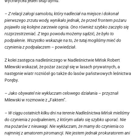
wychwyciła jeden słup dymu.
– Z relacji załogi samolotu, który nadleciał na miejsce i dokonał
pierwszego zrzutu wody, wynikało jednak, że przed frontem pożaru
pojawiło się kolejne zarzewie ognia. Ono również szybko zaczęło się
rozprzestrzeniać. Z tego powodu możemy sądzić, że było to
podpalenie. Wszystko wskazuje na to, że tutaj mogliśmy mieć do
czynienia z podpalaczem –
powiedział.
Z kolei zastępca nadleśniczego w Nadleśnictwie Mińsk Robert
Milewski wskazał, że pożar zaczął się w lasach prywatnych, a
następnie wiatr rozniósł go także do lasów państwowych leśnictwa
Poręby.
– Jako obywatel nie wykluczam celowego działania –
przyznał
Milewski w rozmowie z „Faktem”.
– W ciągu ostatnich kilku dni na terenie Nadleśnictwa Mińsk mieliśmy
do czynienia z podpaleniem, z którym udało się szybko uporać. Nie
ma pożarów z nieuwagi. Nie wykluczam, że mamy do czynienia co
najmniej z amatorem piromancji. Nie jestem jednak prokuratorem ani