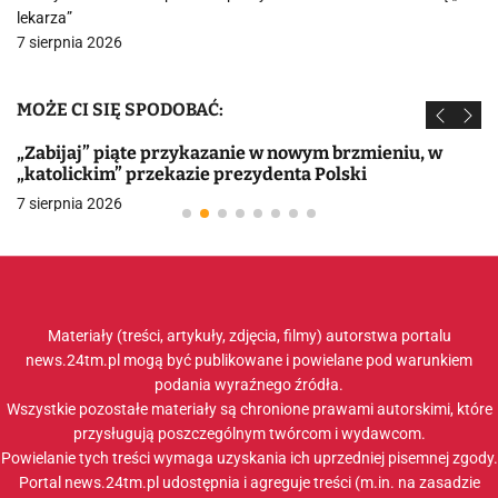
lekarza”
7 sierpnia 2026
MOŻE CI SIĘ SPODOBAĆ:
„Zabijaj” piąte przykazanie w nowym brzmieniu, w
„katolickim” przekazie prezydenta Polski
7 sierpnia 2026
Materiały (treści, artykuły, zdjęcia, filmy) autorstwa portalu
news.24tm.pl mogą być publikowane i powielane pod warunkiem
podania wyraźnego źródła.
Wszystkie pozostałe materiały są chronione prawami autorskimi, które
przysługują poszczególnym twórcom i wydawcom.
Powielanie tych treści wymaga uzyskania ich uprzedniej pisemnej zgody.
Portal news.24tm.pl udostępnia i agreguje treści (m.in. na zasadzie