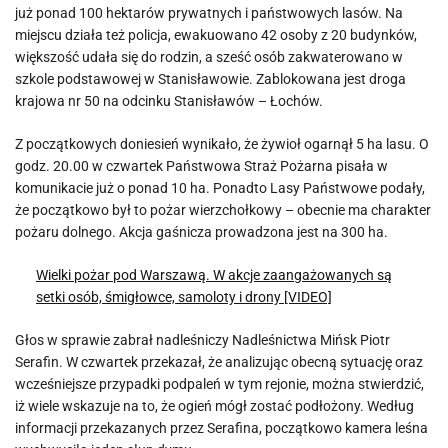
już ponad 100 hektarów prywatnych i państwowych lasów. Na
miejscu działa też policja, ewakuowano 42 osoby z 20 budynków,
większość udała się do rodzin, a sześć osób zakwaterowano w
szkole podstawowej w Stanisławowie. Zablokowana jest droga
krajowa nr 50 na odcinku Stanisławów – Łochów.
Z początkowych doniesień wynikało, że żywioł ogarnął 5 ha lasu. O
godz. 20.00 w czwartek Państwowa Straż Pożarna pisała w
komunikacie już o ponad 10 ha. Ponadto Lasy Państwowe podały,
że początkowo był to pożar wierzchołkowy – obecnie ma charakter
pożaru dolnego. Akcja gaśnicza prowadzona jest na 300 ha.
Wielki pożar pod Warszawą. W akcje zaangażowanych są
setki osób, śmigłowce, samoloty i drony [VIDEO]
Głos w sprawie zabrał nadleśniczy Nadleśnictwa Mińsk Piotr
Serafin. W czwartek przekazał, że analizując obecną sytuację oraz
wcześniejsze przypadki podpaleń w tym rejonie, można stwierdzić,
iż wiele wskazuje na to, że ogień mógł zostać podłożony. Według
informacji przekazanych przez Serafina, początkowo kamera leśna