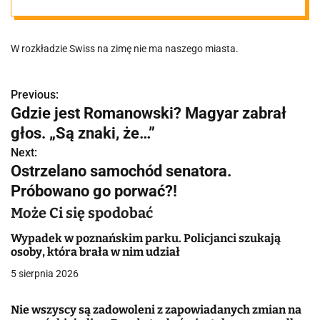
zimą bez
W rozkładzie Swiss na zimę nie ma naszego miasta.
połączenia z
Zurychem?
Previous:
N
Gdzie jest Romanowski? Magyar zabrał
a
głos. „Są znaki, że…”
w
Next:
Ostrzelano samochód senatora.
i
Próbowano go porwać?!
g
Może Ci się spodobać
a
Wypadek w poznańskim parku. Policjanci szukają
osoby, która brała w nim udział
c
5 sierpnia 2026
j
Nie wszyscy są zadowoleni z zapowiadanych zmian na
a