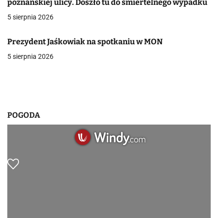
poznańskiej ulicy. Doszło tu do śmiertelnego wypadku
w
5 sierpnia 2026
p
Prezydent Jaśkowiak na spotkaniu w MON
i
5 sierpnia 2026
s
u
POGODA