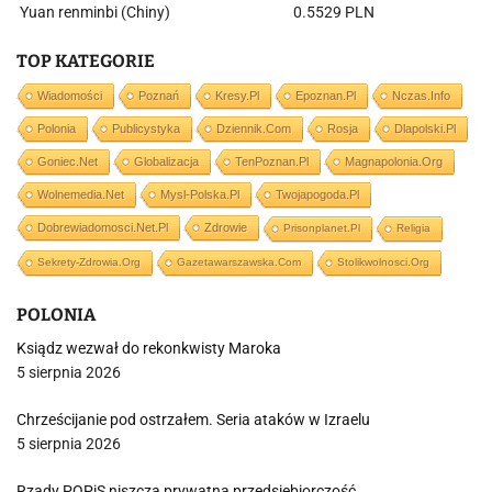
Yuan renminbi (Chiny)
0.5529 PLN
TOP KATEGORIE
Wiadomości
Poznań
Kresy.pl
Epoznan.pl
Nczas.info
Polonia
Publicystyka
Dziennik.com
Rosja
Dlapolski.pl
Goniec.net
Globalizacja
TenPoznan.pl
Magnapolonia.org
Wolnemedia.net
Mysl-Polska.pl
Twojapogoda.pl
Dobrewiadomosci.net.pl
Zdrowie
Prisonplanet.pl
Religia
Sekrety-Zdrowia.org
Gazetawarszawska.com
Stolikwolnosci.org
POLONIA
Ksiądz wezwał do rekonkwisty Maroka
5 sierpnia 2026
Chrześcijanie pod ostrzałem. Seria ataków w Izraelu
5 sierpnia 2026
Rządy POPiS niszczą prywatną przedsiębiorczość