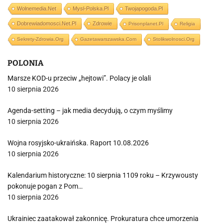
Wolnemedia.net
Mysl-Polska.pl
Twojapogoda.pl
Dobrewiadomosci.net.pl
Zdrowie
Prisonplanet.pl
Religia
Sekrety-Zdrowia.org
Gazetawarszawska.com
Stolikwolnosci.org
POLONIA
Marsze KOD-u przeciw „hejtowi”. Polacy je olali
10 sierpnia 2026
Agenda-setting – jak media decydują, o czym myślimy
10 sierpnia 2026
Wojna rosyjsko-ukraińska. Raport 10.08.2026
10 sierpnia 2026
Kalendarium historyczne: 10 sierpnia 1109 roku – Krzywousty
pokonuje pogan z Pom…
10 sierpnia 2026
Ukrainiec zaatakował zakonnicę. Prokuratura chce umorzenia