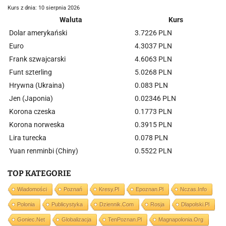
Kurs z dnia: 10 sierpnia 2026
Waluta
Kurs
Dolar amerykański
3.7226 PLN
Euro
4.3037 PLN
Frank szwajcarski
4.6063 PLN
Funt szterling
5.0268 PLN
Hrywna (Ukraina)
0.083 PLN
Jen (Japonia)
0.02346 PLN
Korona czeska
0.1773 PLN
Korona norweska
0.3915 PLN
Lira turecka
0.078 PLN
Yuan renminbi (Chiny)
0.5522 PLN
TOP KATEGORIE
Wiadomości
Poznań
Kresy.pl
Epoznan.pl
Nczas.info
Polonia
Publicystyka
Dziennik.com
Rosja
Dlapolski.pl
Goniec.net
Globalizacja
TenPoznan.pl
Magnapolonia.org