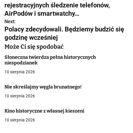
a
rejestracyjnych śledzenie telefonów,
w
AirPodów i smartwatchy…
Next:
i
Polacy zdecydowali. Będziemy budzić się
g
godzinę wcześniej
a
Może Ci się spodobać
c
Słoneczna twierdza pełna historycznych
niespodzianek
j
10 sierpnia 2026
a
Nie skreślajmy węgla brunatnego!
w
10 sierpnia 2026
p
Kino historyczne z własnej kieszeni
i
10 sierpnia 2026
s