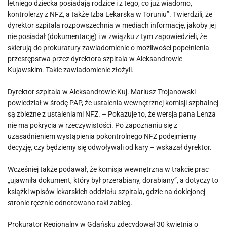
letniego dziecka posiadają rodzice i z tego, co już wiadomo,
kontrolerzy z NFZ, a także Izba Lekarska w Toruniu”. Twierdzili, że
dyrektor szpitala rozpowszechnia w mediach informację, jakoby jej
nie posiadał (dokumentację) i w związku z tym zapowiedzieli, że
skierują do prokuratury zawiadomienie o możliwości popełnienia
przestępstwa przez dyrektora szpitala w Aleksandrowie
Kujawskim. Takie zawiadomienie złożyli.
Dyrektor szpitala w Aleksandrowie Kuj. Mariusz Trojanowski
powiedział w środę PAP, że ustalenia wewnętrznej komisji szpitalnej
są zbieżne z ustaleniami NFZ. – Pokazuje to, że wersja pana Lenza
nie ma pokrycia w rzeczywistości. Po zapoznaniu się z
uzasadnieniem wystąpienia pokontrolnego NFZ podejmiemy
decyzję, czy będziemy się odwoływali od kary – wskazał dyrektor.
Wcześniej także podawał, że komisja wewnętrzna w trakcie prac
„ujawniła dokument, który był przerabiany, dorabiany”, a dotyczy to
książki wpisów lekarskich oddziału szpitala, gdzie na doklejonej
stronie ręcznie odnotowano taki zabieg.
Prokurator Regionalny w Gdańsku zdecydował 30 kwietnia o