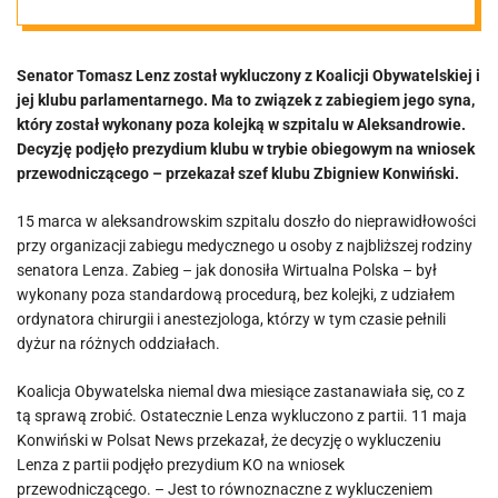
„Wiemy, jak to
Senator Tomasz Lenz został wykluczony z Koalicji Obywatelskiej i
było odbierane
jej klubu parlamentarnego. Ma to związek z zabiegiem jego syna,
który został wykonany poza kolejką w szpitalu w Aleksandrowie.
przez naszych
Decyzję podjęło prezydium klubu w trybie obiegowym na wniosek
przewodniczącego – przekazał szef klubu Zbigniew Konwiński.
wyborców”
15 marca w aleksandrowskim szpitalu doszło do nieprawidłowości
przy organizacji zabiegu medycznego u osoby z najbliższej rodziny
senatora Lenza. Zabieg – jak donosiła Wirtualna Polska – był
wykonany poza standardową procedurą, bez kolejki, z udziałem
ordynatora chirurgii i anestezjologa, którzy w tym czasie pełnili
dyżur na różnych oddziałach.
Koalicja Obywatelska niemal dwa miesiące zastanawiała się, co z
tą sprawą zrobić. Ostatecznie Lenza wykluczono z partii. 11 maja
Konwiński w Polsat News przekazał, że decyzję o wykluczeniu
Lenza z partii podjęło prezydium KO na wniosek
przewodniczącego. – Jest to równoznaczne z wykluczeniem