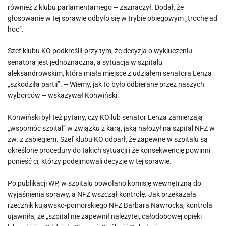
również z klubu parlamentarnego – zaznaczył. Dodał, że
głosowanie w tej sprawie odbyło się w trybie obiegowym „trochę ad
hoc”.
Szef klubu KO podkreślił przy tym, że decyzja o wykluczeniu
senatora jest jednoznaczna, a sytuacja w szpitalu
aleksandrowskim, która miała miejsce z udziałem senatora Lenza
„szkodziła partii”. – Wiemy, jak to było odbierane przez naszych
wyborców – wskazywał Konwiński.
Konwiński był też pytany, czy KO lub senator Lenza zamierzają
„wspomóc szpital” w związku z karą, jaką nałożył na szpital NFZ w
zw. z zabiegiem. Szef klubu KO odparł, że zapewne w szpitalu są
określone procedury do takich sytuacji i że konsekwencję powinni
ponieść ci, którzy podejmowali decyzje w tej sprawie.
Po publikacji WP, w szpitalu powołano komisję wewnętrzną do
wyjaśnienia sprawy, a NFZ wszczął kontrolę. Jak przekazała
rzecznik kujawsko-pomorskiego NFZ Barbara Nawrocka, kontrola
ujawniła, że „szpital nie zapewnił należytej, całodobowej opieki