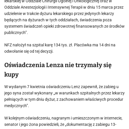
lekarskiej w Oddziale Chirurgii Ogólnej i Onkologicznej oraz w
Oddziale Anestezjologii i Intensywnej Terapii w dniu 15 marca przez
udzielenie w trakcie dyżuru lekarskiego przez jedynych lekarzy
będących na dyżurach w tych oddziałach, świadczenia poza
systemem świadczeń opieki zdrowotnej finansowanych ze środków
publicznych”.
NFZ nałożył na szpital karę 134 tys. zł. Placówka ma 14 dni na
odwołanie się od tej decyzji.
Oświadczenia Lenza nie trzymały się
kupy
W wydanym 7 kwietnia oświadczeniu Lenz zapewnił, że zabieg u
jego syna został wykonany „w warunkach szpitalnych przez lekarzy
pełniących w tym dniu dyżur, z zachowaniem właściwych procedur
medycznych”.
W kolejnym oświadczeniu, nagranym i umieszczonym w internecie,
senator i jego żona powiedzieli, że „dokumentację z zabiegu 13-