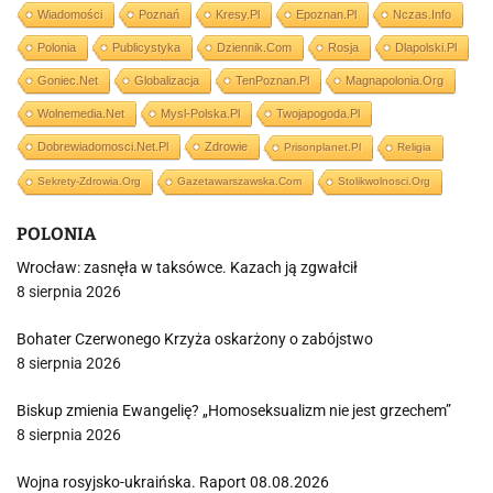
Wiadomości
Poznań
Kresy.pl
Epoznan.pl
Nczas.info
Polonia
Publicystyka
Dziennik.com
Rosja
Dlapolski.pl
Goniec.net
Globalizacja
TenPoznan.pl
Magnapolonia.org
Wolnemedia.net
Mysl-Polska.pl
Twojapogoda.pl
Dobrewiadomosci.net.pl
Zdrowie
Prisonplanet.pl
Religia
Sekrety-Zdrowia.org
Gazetawarszawska.com
Stolikwolnosci.org
POLONIA
Wrocław: zasnęła w taksówce. Kazach ją zgwałcił
8 sierpnia 2026
Bohater Czerwonego Krzyża oskarżony o zabójstwo
8 sierpnia 2026
Biskup zmienia Ewangelię? „Homoseksualizm nie jest grzechem”
8 sierpnia 2026
Wojna rosyjsko-ukraińska. Raport 08.08.2026