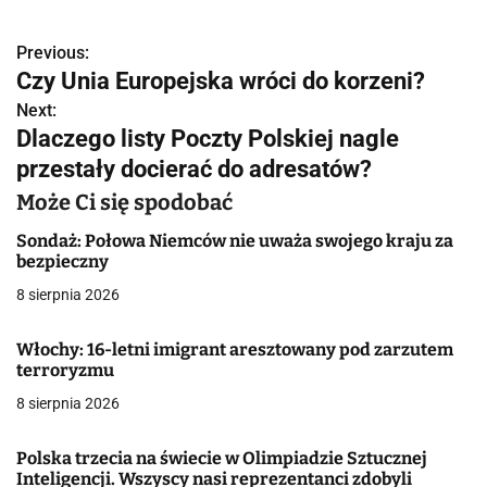
Previous:
N
Czy Unia Europejska wróci do korzeni?
a
Next:
Dlaczego listy Poczty Polskiej nagle
w
przestały docierać do adresatów?
i
Może Ci się spodobać
g
Sondaż: Połowa Niemców nie uważa swojego kraju za
a
bezpieczny
8 sierpnia 2026
c
j
Włochy: 16-letni imigrant aresztowany pod zarzutem
terroryzmu
a
8 sierpnia 2026
w
Polska trzecia na świecie w Olimpiadzie Sztucznej
p
Inteligencji. Wszyscy nasi reprezentanci zdobyli