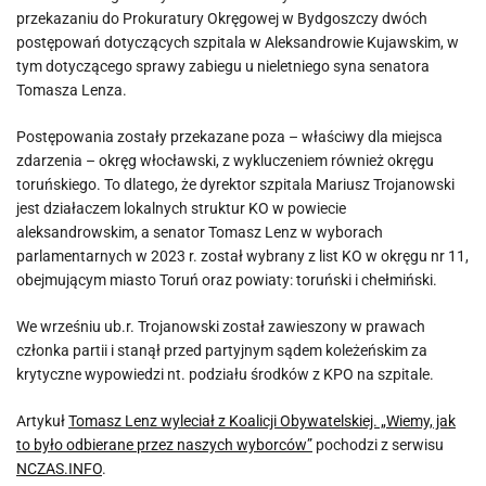
przekazaniu do Prokuratury Okręgowej w Bydgoszczy dwóch
postępowań dotyczących szpitala w Aleksandrowie Kujawskim, w
tym dotyczącego sprawy zabiegu u nieletniego syna senatora
Tomasza Lenza.
Postępowania zostały przekazane poza – właściwy dla miejsca
zdarzenia – okręg włocławski, z wykluczeniem również okręgu
toruńskiego. To dlatego, że dyrektor szpitala Mariusz Trojanowski
jest działaczem lokalnych struktur KO w powiecie
aleksandrowskim, a senator Tomasz Lenz w wyborach
parlamentarnych w 2023 r. został wybrany z list KO w okręgu nr 11,
obejmującym miasto Toruń oraz powiaty: toruński i chełmiński.
We wrześniu ub.r. Trojanowski został zawieszony w prawach
członka partii i stanął przed partyjnym sądem koleżeńskim za
krytyczne wypowiedzi nt. podziału środków z KPO na szpitale.
Artykuł
Tomasz Lenz wyleciał z Koalicji Obywatelskiej. „Wiemy, jak
to było odbierane przez naszych wyborców”
pochodzi z serwisu
NCZAS.INFO
.