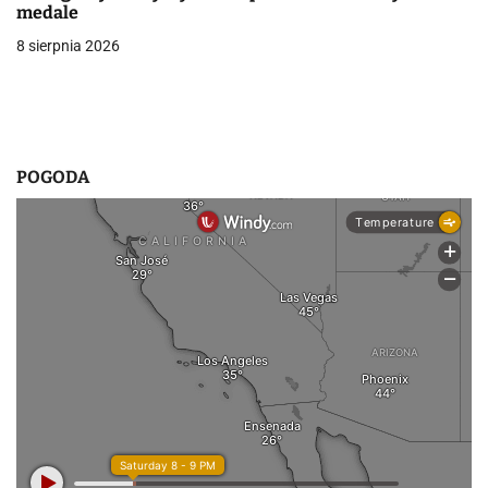
medale
i
8 sierpnia 2026
s
u
POGODA