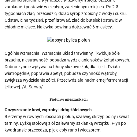
Składniki starannie wymieszać w szklanym słoju. Szczelnie
zamknąć i postawić w ciepłym, zacienionym miejscu. Po 2-3
tygodniach zlać, przecedzić, dolać syrop zrobiony z wody i cukru.
Odstawić na tydzień, przefiltrować, zlać do butelek i ostawić w
chłodne miejsce. Nalewka powinna dojrzewać 6 miesięcy.
Ogólnie wzmacnia. Wzmacnia układ trawienny, likwiduje bóle
brzucha, niestrawność, pobudza wydzielanie soków żołądkowych.
Dobroczynnie wpływa na błony śluzowe żołądka i jelit. Działa
wiatropędnie, poprawia apetyt, pobudza czynność wątroby,
zwiększa wydzielanie żółci. Przeciwdziała nadmiernej fermentacji
jelitowej. /A. Sarwa/
Piołun w mieszankach
Oczyszczanie krwi, wątroby i dróg żółciowych
Bierzemy w równych ilościach piołun, szałwię, skrzyp polny i kwiat
tarniny. Łyżkę stołową ziół zalewamy szklanką wrzątku. Płyn po
kwadransie przecedza, pije ciepły rano i wieczorem.