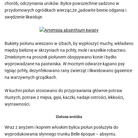
chorób, odczyniania uroków. Bylice powszechnie sadzono w
przydomowych ogródkach wierząc,że „jadowite bestie odgania i
swędzenie likwiduje.
Bukiety piołunu wieszano w izbach, by wypłoszyć muchy, wkładano
między bieliznę w skrzyniach na pchły, mole i wszelkie robactwo.
Zmielonym na proszek piołunem obsypywano konie i bydło
wyprowadzane na pastwiska. W mocnym odwarze kąpano psy
tępiąc pchły, dezynfekowano rany zwierząt i likwidowano gąsienice
na warzywnych grządkach.
W kuchni piołun stosowano do przyprawiania głównie potraw
tłustych, potraw z mięsa, gęsi, kaczki, nadaje ostrości, lekkości,
wytrawności.
Zielona wróżka
Wraz z anyżem i koprem włoskim bylica piołun posłużyła do
wyprodukowania słynnego trunku Belle époque – absyntu.