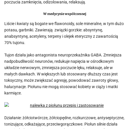
poczucia zamknięcia, odizolowania, relaksują.
W medycynie współczesnej
Liście i kwiaty są bogate we flawonoidy, sole mineralne, w tym dużo
potasu, garbniki. Zawierają związki gorzkie: absyntynę,
anabsyntynę, acetyleny, terpeny i olejek eteryczny z zawartością
70% tujonu.
Tujon działa jako antagonista neuroprzekaźnika GABA. Zmniejsza
nadpobudliwość neuronów, redukuje napięcia w ośrodkowym
układzie nerwowym, zmniejsza poczucie lęku, relaksuje, ale w
małych dawkach. W większych lub stosowany dłuższy czas jest
toksyczny, może zwiększać agresję, powodować zawroty głowy,
halucynacje. Piołunu nie mogą stosować kobiety w ciąży i matki
karmiące.
Działanie: żółciotwórcze, żółciopędne, rozkurczowe, antyseptyczne,
tonizujące, odkażające, przeciwgorączkowe. Piołun silnie działa