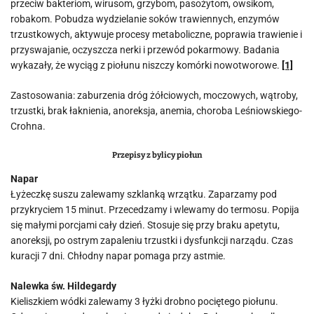
przeciw bakteriom, wirusom, grzybom, pasożytom, owsikom,
robakom. Pobudza wydzielanie soków trawiennych, enzymów
trzustkowych, aktywuje procesy metaboliczne, poprawia trawienie i
przyswajanie, oczyszcza nerki i przewód pokarmowy. Badania
wykazały, że wyciąg z piołunu niszczy komórki nowotworowe.
[1]
Zastosowania: zaburzenia dróg żółciowych, moczowych, wątroby,
trzustki, brak łaknienia, anoreksja, anemia, choroba Leśniowskiego-
Crohna.
Przepisy z bylicy piołun
Napar
Łyżeczkę suszu zalewamy szklanką wrzątku. Zaparzamy pod
przykryciem 15 minut. Przecedzamy i wlewamy do termosu. Popija
się małymi porcjami cały dzień. Stosuje się przy braku apetytu,
anoreksji, po ostrym zapaleniu trzustki i dysfunkcji narządu. Czas
kuracji 7 dni. Chłodny napar pomaga przy astmie.
Nalewka św. Hildegardy
Kieliszkiem wódki zalewamy 3 łyżki drobno pociętego piołunu.