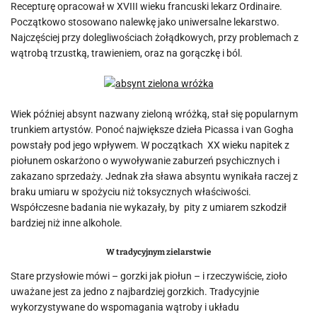
Recepturę opracował w XVIII wieku francuski lekarz Ordinaire.
Początkowo stosowano nalewkę jako uniwersalne lekarstwo.
Najczęściej przy dolegliwościach żołądkowych, przy problemach z
wątrobą trzustką, trawieniem, oraz na gorączkę i ból.
Wiek później absynt nazwany zieloną wróżką, stał się popularnym
trunkiem artystów. Ponoć największe dzieła Picassa i van Gogha
powstały pod jego wpływem. W początkach XX wieku napitek z
piołunem oskarżono o wywoływanie zaburzeń psychicznych i
zakazano sprzedaży. Jednak zła sława absyntu wynikała raczej z
braku umiaru w spożyciu niż toksycznych właściwości.
Współczesne badania nie wykazały, by pity z umiarem szkodził
bardziej niż inne alkohole.
W tradycyjnym zielarstwie
Stare przysłowie mówi – gorzki jak piołun – i rzeczywiście, zioło
uważane jest za jedno z najbardziej gorzkich. Tradycyjnie
wykorzystywane do wspomagania wątroby i układu