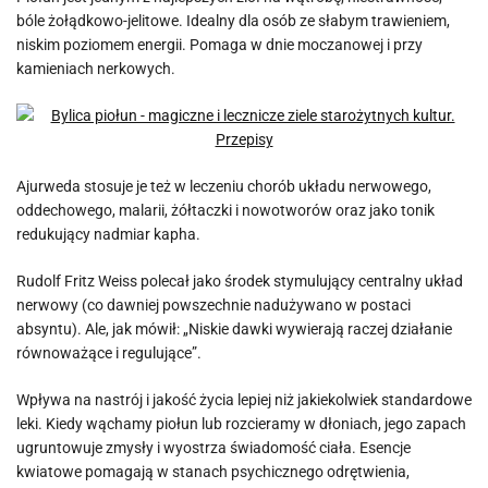
bóle żołądkowo-jelitowe. Idealny dla osób ze słabym trawieniem,
niskim poziomem energii. Pomaga w dnie moczanowej i przy
kamieniach nerkowych.
Ajurweda stosuje je też w leczeniu chorób układu nerwowego,
oddechowego, malarii, żółtaczki i nowotworów oraz jako tonik
redukujący nadmiar kapha.
Rudolf Fritz Weiss polecał jako środek stymulujący centralny układ
nerwowy (co dawniej powszechnie nadużywano w postaci
absyntu). Ale, jak mówił: „Niskie dawki wywierają raczej działanie
równoważące i regulujące”.
Wpływa na nastrój i jakość życia lepiej niż jakiekolwiek standardowe
leki. Kiedy wąchamy piołun lub rozcieramy w dłoniach, jego zapach
ugruntowuje zmysły i wyostrza świadomość ciała. Esencje
kwiatowe pomagają w stanach psychicznego odrętwienia,