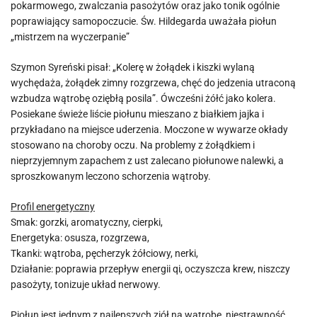
pokarmowego, zwalczania pasożytów oraz jako tonik ogólnie
poprawiający samopoczucie. Św. Hildegarda uważała piołun
„mistrzem na wyczerpanie”
Szymon Syreński pisał: „Kolerę w żołądek i kiszki wylaną
wychędaża, żołądek zimny rozgrzewa, chęć do jedzenia utraconą
wzbudza wątrobę oziębłą posila”. Ówcześni żółć jako kolera.
Posiekane świeże liście piołunu mieszano z białkiem jajka i
przykładano na miejsce uderzenia. Moczone w wywarze okłady
stosowano na choroby oczu. Na problemy z żołądkiem i
nieprzyjemnym zapachem z ust zalecano piołunowe nalewki, a
sproszkowanym leczono schorzenia wątroby.
Profil energetyczny
Smak: gorzki, aromatyczny, cierpki,
Energetyka: osusza, rozgrzewa,
Tkanki: wątroba, pęcherzyk żółciowy, nerki,
Działanie: poprawia przepływ energii qi, oczyszcza krew, niszczy
pasożyty, tonizuje układ nerwowy.
Piołun jest jednym z najlepszych ziół na wątrobę, niestrawność,