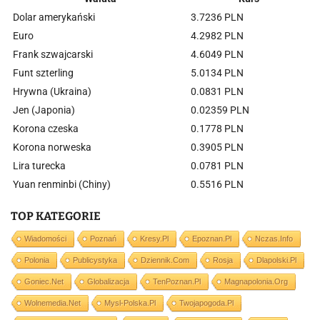
Dolar amerykański
3.7236 PLN
Euro
4.2982 PLN
Frank szwajcarski
4.6049 PLN
Funt szterling
5.0134 PLN
Hrywna (Ukraina)
0.0831 PLN
Jen (Japonia)
0.02359 PLN
Korona czeska
0.1778 PLN
Korona norweska
0.3905 PLN
Lira turecka
0.0781 PLN
Yuan renminbi (Chiny)
0.5516 PLN
TOP KATEGORIE
Wiadomości
Poznań
Kresy.pl
Epoznan.pl
Nczas.info
Polonia
Publicystyka
Dziennik.com
Rosja
Dlapolski.pl
Goniec.net
Globalizacja
TenPoznan.pl
Magnapolonia.org
Wolnemedia.net
Mysl-Polska.pl
Twojapogoda.pl