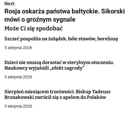
w
Next:
Rosja oskarża państwa bałtyckie. Sikorski
i
mówi o groźnym sygnale
g
Może Ci się spodobać
a
Szczeć pospolita na żołądek, bóle stawów, boreliozę
c
5 sierpnia 2026
j
Dzieci nie muszą dorastać w sterylnym otoczeniu.
Naukowcy wyjaśnili „efekt zagrody”
a
5 sierpnia 2026
w
p
Sierpień miesiącem trzeźwości. Biskup Tadeusz
Bronakowski zwrócił się z apelem do Polaków
i
5 sierpnia 2026
s
u