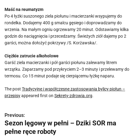
Maść na reumatyzm
Po 4 łyżki suszonego ziela piołunu i macierzanki wsypujemy do
rondelka. Dodajemy 400 g smalcu gęsiego i doprowadzamy do
wrzenia. Na małym ogniu ogrzewamy 20 minut. Odstawiamy kilka
godzin do naciągnięcia i przecedzamy. Świeżych ziół dajemy po 2
garści, można dołożyć pokrzywy /S. Korżawska/.
Ciężkie zatrucie alkoholowe
Garść ziela macierzanki i pół garści piołunu zalewamy litrem
wrzątku. Zaparzamy pod przykryciem 2–3 minuty i przelewamy do
termosu. Co 15 minut podaje się cierpiącemu łyżkę naparu.
The post
Tradycyjne i współczesne zastosowania bylicy piołun –
przepisy
appeared first on
Sekrety-zdrowia.org
.
Previous:
N
Sezon lęgowy w pełni – Dziki SOR ma
a
pełne ręce roboty