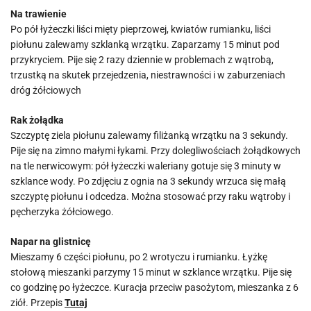
Na trawienie
Po pół łyżeczki liści mięty pieprzowej, kwiatów rumianku, liści
piołunu zalewamy szklanką wrzątku. Zaparzamy 15 minut pod
przykryciem. Pije się 2 razy dziennie w problemach z wątrobą,
trzustką na skutek przejedzenia, niestrawności i w zaburzeniach
dróg żółciowych
Rak żołądka
Szczyptę ziela piołunu zalewamy filiżanką wrzątku na 3 sekundy.
Pije się na zimno małymi łykami. Przy dolegliwościach żołądkowych
na tle nerwicowym: pół łyżeczki waleriany gotuje się 3 minuty w
szklance wody. Po zdjęciu z ognia na 3 sekundy wrzuca się małą
szczyptę piołunu i odcedza. Można stosować przy raku wątroby i
pęcherzyka żółciowego.
Napar na glistnicę
Mieszamy 6 części piołunu, po 2 wrotyczu i rumianku. Łyżkę
stołową mieszanki parzymy 15 minut w szklance wrzątku. Pije się
co godzinę po łyżeczce. Kuracja przeciw pasożytom, mieszanka z 6
ziół. Przepis
Tutaj