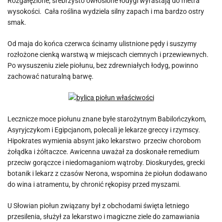
Rozgałęzione, srebrzysto owłosione łodygi wyrastają do metra
wysokości. Cała roślina wydziela silny zapach i ma bardzo ostry
smak.
Od maja do końca czerwca ścinamy ulistnione pędy i suszymy
rozłożone cienką warstwą w miejscach ciemnych i przewiewnych.
Po wysuszeniu ziele piołunu, bez zdrewniałych łodyg, powinno
zachować naturalną barwę.
Lecznicze moce piołunu znane byłe starożytnym Babilończykom,
Asyryjczykom i Egipcjanom, polecali je lekarze greccy i rzymscy.
Hipokrates wymienia absynt jako lekarstwo przeciw chorobom
żołądka i żółtaczce. Awicenna uważał za doskonałe remedium
przeciw gorączce i niedomaganiom wątroby. Dioskurydes, grecki
botanik i lekarz z czasów Nerona, wspomina że piołun dodawano
do wina i atramentu, by chronić rękopisy przed myszami.
U Słowian piołun związany był z obchodami święta letniego
przesilenia, służył za lekarstwo i magiczne ziele do zamawiania