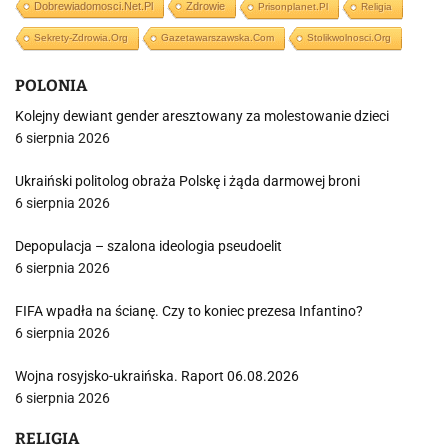
Dobrewiadomosci.net.pl
Zdrowie
Prisonplanet.pl
Religia
Sekrety-Zdrowia.org
Gazetawarszawska.com
Stolikwolnosci.org
POLONIA
Kolejny dewiant gender aresztowany za molestowanie dzieci
6 sierpnia 2026
Ukraiński politolog obraża Polskę i żąda darmowej broni
6 sierpnia 2026
Depopulacja – szalona ideologia pseudoelit
6 sierpnia 2026
FIFA wpadła na ścianę. Czy to koniec prezesa Infantino?
6 sierpnia 2026
Wojna rosyjsko-ukraińska. Raport 06.08.2026
6 sierpnia 2026
RELIGIA