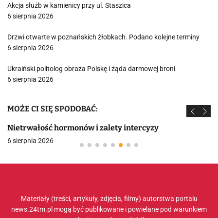
Akcja służb w kamienicy przy ul. Staszica
6 sierpnia 2026
Drzwi otwarte w poznańskich żłobkach. Podano kolejne terminy
6 sierpnia 2026
Ukraiński politolog obraża Polskę i żąda darmowej broni
6 sierpnia 2026
MOŻE CI SIĘ SPODOBAĆ:
Nietrwałość hormonów i zalety intercyzy
6 sierpnia 2026
Materiały (treści, artykuły, zdjęcia, filmy) autorstwa portalu
news.24tm.pl mogą być publikowane i powielane pod warunkiem