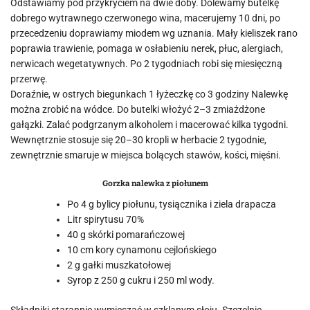
Odstawiamy pod przykryciem na dwie doby. Dolewamy butelkę
dobrego wytrawnego czerwonego wina, macerujemy 10 dni, po
przecedzeniu doprawiamy miodem wg uznania. Mały kieliszek rano
poprawia trawienie, pomaga w osłabieniu nerek, płuc, alergiach,
nerwicach wegetatywnych. Po 2 tygodniach robi się miesięczną
przerwę.
Doraźnie, w ostrych biegunkach 1 łyżeczkę co 3 godziny Nalewkę
można zrobić na wódce. Do butelki włożyć 2–3 zmiażdżone
gałązki. Zalać podgrzanym alkoholem i macerować kilka tygodni.
Wewnętrznie stosuje się 20–30 kropli w herbacie 2 tygodnie,
zewnętrznie smaruje w miejsca bolących stawów, kości, mięśni.
Gorzka nalewka z piołunem
Po 4 g bylicy piołunu, tysiącznika i ziela drapacza
Litr spirytusu 70%
40 g skórki pomarańczowej
10 cm kory cynamonu cejlońskiego
2 g gałki muszkatołowej
Syrop z 250 g cukru i 250 ml wody.