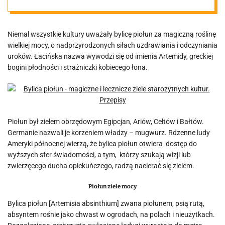
przepisy
Niemal wszystkie kultury uważały bylicę piołun za magiczną roślinę
wielkiej mocy, o nadprzyrodzonych siłach uzdrawiania i odczyniania
uroków. Łacińska nazwa wywodzi się od imienia Artemidy, greckiej
bogini płodności i strażniczki kobiecego łona.
Piołun był zielem obrzędowym Egipcjan, Ariów, Celtów i Bałtów.
Germanie nazwali je korzeniem władzy – mugwurz. Rdzenne ludy
Ameryki północnej wierzą, że bylica piołun otwiera dostęp do
wyższych sfer świadomości, a tym, którzy szukają wizji lub
zwierzęcego ducha opiekuńczego, radzą nacierać się zielem.
Piołun ziele mocy
Bylica piołun [Artemisia absinthium] zwana piołunem, psią rutą,
absyntem rośnie jako chwast w ogrodach, na polach i nieużytkach.