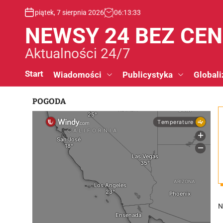
S
piątek, 7 sierpnia 2026
06
:
13
:
33
k
i
NEWSY 24 BEZ CE
p
t
Aktualności 24/7
o
c
Start
Wiadomości
Publicystyka
Globali
o
n
POGODA
t
e
n
t
N