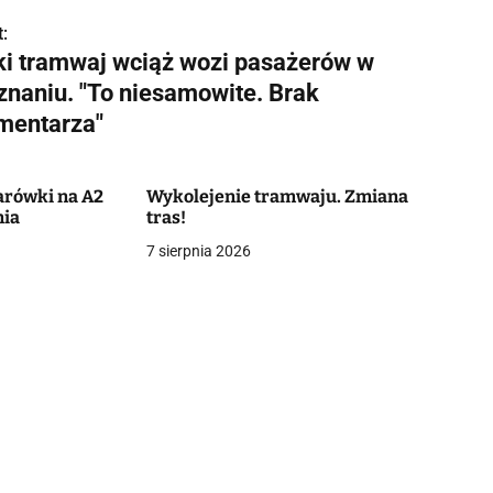
:
ki tramwaj wciąż wozi pasażerów w
znaniu. "To niesamowite. Brak
mentarza"
żarówki na A2
Wykolejenie tramwaju. Zmiana
nia
tras!
7 sierpnia 2026