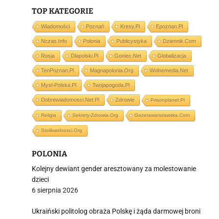
i
TOP KATEGORIE
Wiadomości
Poznań
Kresy.pl
Epoznan.pl
Nczas.info
Polonia
Publicystyka
Dziennik.com
Rosja
Dlapolski.pl
Goniec.net
Globalizacja
TenPoznan.pl
Magnapolonia.org
Wolnemedia.net
Mysl-Polska.pl
Twojapogoda.pl
Dobrewiadomosci.net.pl
Zdrowie
Prisonplanet.pl
Religia
Sekrety-Zdrowia.org
Gazetawarszawska.com
Stolikwolnosci.org
POLONIA
Kolejny dewiant gender aresztowany za molestowanie
dzieci
6 sierpnia 2026
Ukraiński politolog obraża Polskę i żąda darmowej broni