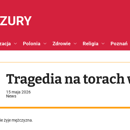
NZURY
zacja
Polonia
Zdrowie
Religia
Poznań
Tragedia na torach
15 maja 2026
News
ie żyje mężczyzna.