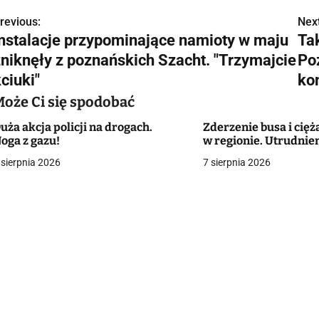
revious:
Next
N
Instalacje przypominające namioty w maju
Ta
a
zniknęły z poznańskich Szacht. "Trzymajcie
Po
w
ciuki"
ko
Może Ci się spodobać
uża akcja policji na drogach.
Zderzenie busa i cię
g
oga z gazu!
w regionie. Utrudnie
a
 sierpnia 2026
7 sierpnia 2026
c
a
w
p