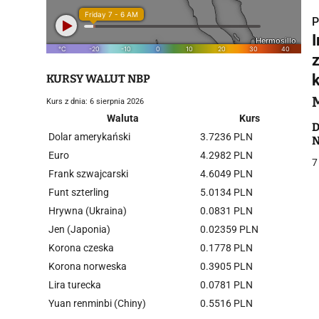
P
k
KURSY WALUT NBP
Kurs z dnia: 6 sierpnia 2026
i
Waluta
Kurs
D
Dolar amerykański
3.7236 PLN
N
Euro
4.2982 PLN
7
Frank szwajcarski
4.6049 PLN
Funt szterling
5.0134 PLN
Hrywna (Ukraina)
0.0831 PLN
j
Jen (Japonia)
0.02359 PLN
Korona czeska
0.1778 PLN
Korona norweska
0.3905 PLN
Lira turecka
0.0781 PLN
Yuan renminbi (Chiny)
0.5516 PLN