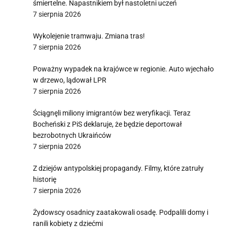
śmiertelne. Napastnikiem był nastoletni uczeń
7 sierpnia 2026
Wykolejenie tramwaju. Zmiana tras!
7 sierpnia 2026
Poważny wypadek na krajówce w regionie. Auto wjechało
w drzewo, lądował LPR
7 sierpnia 2026
Ściągnęli miliony imigrantów bez weryfikacji. Teraz
Bocheński z PiS deklaruje, że będzie deportował
bezrobotnych Ukraińców
7 sierpnia 2026
Z dziejów antypolskiej propagandy. Filmy, które zatruły
historię
7 sierpnia 2026
Żydowscy osadnicy zaatakowali osadę. Podpalili domy i
ranili kobiety z dziećmi