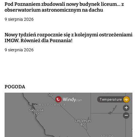
Pod Poznaniem zbudowali nowy budynek liceum… z
w
obserwatorium astronomicznym na dachu
9 sierpnia 2026
p
i
Nowy tydzień rozpocznie się z kolejnymi ostrzeżeniami
IMGW. Również dla Poznania!
s
9 sierpnia 2026
u
POGODA