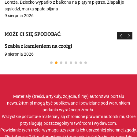
Łomża. Dziecko wypadło z balkonu na piątym piętrze. Złapali je
sąsiedzi, matka spała pijana
9 sierpnia 2026
MOŻE CI SIĘ SPODOBAĆ:
Szabla z kamieniem na czołgi
9 sierpnia 2026
Materiały (treści, artykuły, zdjęcia, filmy) autorstwa portalu
news.24tm.pl mogą być publikowane i powielane pod warunkiem
podania wyraźnego źródła.
Wszystkie pozostałe materiały są chronione prawami autorskimi, które
przysługują poszczególnym twórcom i wydawcom.
Powielanie tych treści wymaga uzyskania ich uprzedniej pisemnej zgody.
Portal news.24tm.pl udostępnia i agreguje treści (m.in. na zasadzie