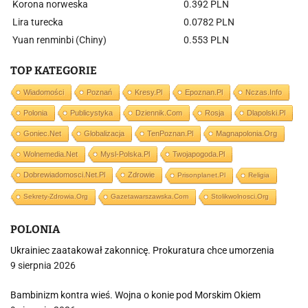
Korona norweska
0.392 PLN
Lira turecka
0.0782 PLN
Yuan renminbi (Chiny)
0.553 PLN
TOP KATEGORIE
Wiadomości
Poznań
Kresy.pl
Epoznan.pl
Nczas.info
Polonia
Publicystyka
Dziennik.com
Rosja
Dlapolski.pl
Goniec.net
Globalizacja
TenPoznan.pl
Magnapolonia.org
Wolnemedia.net
Mysl-Polska.pl
Twojapogoda.pl
Dobrewiadomosci.net.pl
Zdrowie
Prisonplanet.pl
Religia
Sekrety-Zdrowia.org
Gazetawarszawska.com
Stolikwolnosci.org
POLONIA
Ukrainiec zaatakował zakonnicę. Prokuratura chce umorzenia
9 sierpnia 2026
Bambinizm kontra wieś. Wojna o konie pod Morskim Okiem