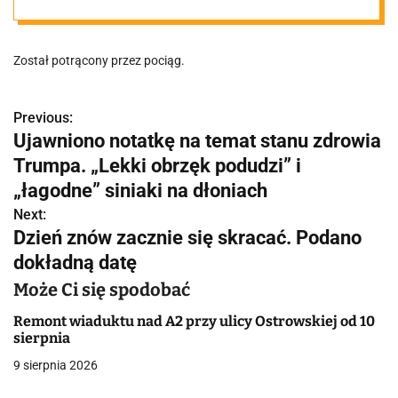
mężczyzna
Został potrącony przez pociąg.
Previous:
N
Ujawniono notatkę na temat stanu zdrowia
a
Trumpa. „Lekki obrzęk podudzi” i
w
„łagodne” siniaki na dłoniach
Next:
i
Dzień znów zacznie się skracać. Podano
g
dokładną datę
a
Może Ci się spodobać
c
Remont wiaduktu nad A2 przy ulicy Ostrowskiej od 10
sierpnia
j
9 sierpnia 2026
a