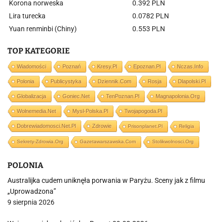
Korona norweska
0.392 PLN
Lira turecka
0.0782 PLN
Yuan renminbi (Chiny)
0.553 PLN
TOP KATEGORIE
Wiadomości
Poznań
Kresy.pl
Epoznan.pl
Nczas.info
Polonia
Publicystyka
Dziennik.com
Rosja
Dlapolski.pl
Globalizacja
Goniec.net
TenPoznan.pl
Magnapolonia.org
Wolnemedia.net
Mysl-Polska.pl
Twojapogoda.pl
Dobrewiadomosci.net.pl
Zdrowie
Prisonplanet.pl
Religia
Sekrety-Zdrowia.org
Gazetawarszawska.com
Stolikwolnosci.org
POLONIA
Australijka cudem uniknęła porwania w Paryżu. Sceny jak z filmu
„Uprowadzona”
9 sierpnia 2026