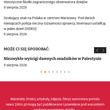
Historyczne fikołki zagranicznego obserwatora dziejów
9 sierpnia 2026
Szokujący atak na Polaka w centrum Warszawy. Pod dwóch
miesiącach policja nie zna tożsamości sprawcy, internauci ustalili ją
w jeden dzień [VIDEO]
9 sierpnia 2026
MOŻE CI SIĘ SPODOBAĆ:
Niezwykłe wyścigi dawnych osadników w Palestynie
9 sierpnia 2026
Materiały (treści, artykuły, zdjęcia, filmy) autorstwa portalu
news.24tm.pl mogą być publikowane i powielane pod warunkiem
podania wyraźnego źródła.