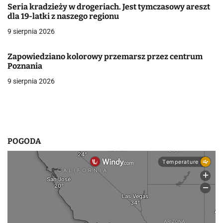
Seria kradzieży w drogeriach. Jest tymczasowy areszt
w
dla 19-latki z naszego regionu
9 sierpnia 2026
p
i
Zapowiedziano kolorowy przemarsz przez centrum
Poznania
s
9 sierpnia 2026
u
POGODA