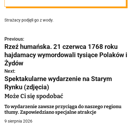
Strażacy podjęli go z wody.
Previous:
N
Rzeź humańska. 21 czerwca 1768 roku
a
hajdamacy wymordowali tysiące Polaków i
w
Żydów
Next:
i
Spektakularne wydarzenie na Starym
g
Rynku (zdjęcia)
a
Może Ci się spodobać
c
To wydarzenie zawsze przyciąga do naszego regionu
tłumy. Zapowiedziano specjalne atrakcje
j
9 sierpnia 2026
a