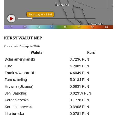
KURSY WALUT NBP
Kurs z dnia: 6 sierpnia 2026
Waluta
Kurs
Dolar amerykański
3.7236 PLN
Euro
4.2982 PLN
Frank szwajcarski
4.6049 PLN
Funt szterling
5.0134 PLN
Hrywna (Ukraina)
0.0831 PLN
Jen (Japonia)
0.02359 PLN
Korona czeska
0.1778 PLN
Korona norweska
0.3905 PLN
Lira turecka
0.0781 PLN