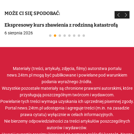
MOŻE CI SIĘ SPODOBAĆ:
Ekspresowy kurs zbawienia z rodzinną katastrofą
6 sierpnia 2026
Materiały (treści, artykuły, zdjęcia, filmy) autorstwa portalu
news.24tm.pl mogą być publikowane i powielane pod warunkiem
podania wyraźnego źródła.
Wszystkie pozostałe materiały są chronione prawami autorskimi, które
przysługują poszczególnym twórcom i wydawcom.
Powielanie tych treści wymaga uzyskania ich uprzedniej pisemnej zgody.
Portal news.24tm.pl udostępnia i agreguje treści (m.in. na zasadzie
prawa cytatu) wyłącznie w celach informacyjnych.
Nie bierzemy odpowiedzialności za treści artykułów poszczególnych
autorów i wydawców.