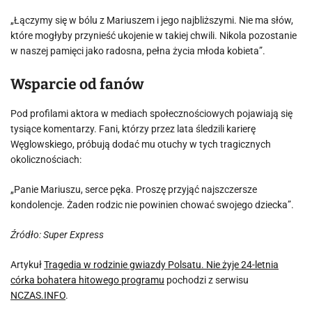
„Łączymy się w bólu z Mariuszem i jego najbliższymi. Nie ma słów,
które mogłyby przynieść ukojenie w takiej chwili. Nikola pozostanie
w naszej pamięci jako radosna, pełna życia młoda kobieta”.
Wsparcie od fanów
Pod profilami aktora w mediach społecznościowych pojawiają się
tysiące komentarzy. Fani, którzy przez lata śledzili karierę
Węglowskiego, próbują dodać mu otuchy w tych tragicznych
okolicznościach:
„Panie Mariuszu, serce pęka. Proszę przyjąć najszczersze
kondolencje. Żaden rodzic nie powinien chować swojego dziecka”.
Źródło: Super Express
Artykuł
Tragedia w rodzinie gwiazdy Polsatu. Nie żyje 24-letnia
córka bohatera hitowego programu
pochodzi z serwisu
NCZAS.INFO
.