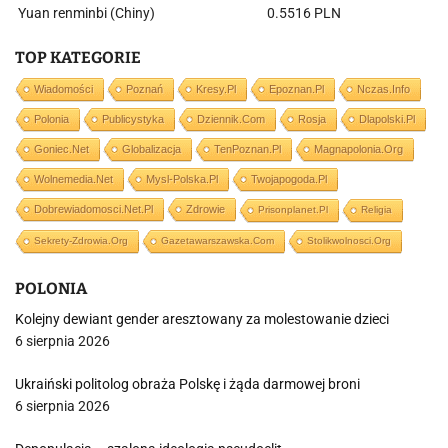
Yuan renminbi (Chiny)
0.5516 PLN
TOP KATEGORIE
Wiadomości
Poznań
Kresy.pl
Epoznan.pl
Nczas.info
Polonia
Publicystyka
Dziennik.com
Rosja
Dlapolski.pl
Goniec.net
Globalizacja
TenPoznan.pl
Magnapolonia.org
Wolnemedia.net
Mysl-Polska.pl
Twojapogoda.pl
Dobrewiadomosci.net.pl
Zdrowie
Prisonplanet.pl
Religia
Sekrety-Zdrowia.org
Gazetawarszawska.com
Stolikwolnosci.org
POLONIA
Kolejny dewiant gender aresztowany za molestowanie dzieci
6 sierpnia 2026
Ukraiński politolog obraża Polskę i żąda darmowej broni
6 sierpnia 2026