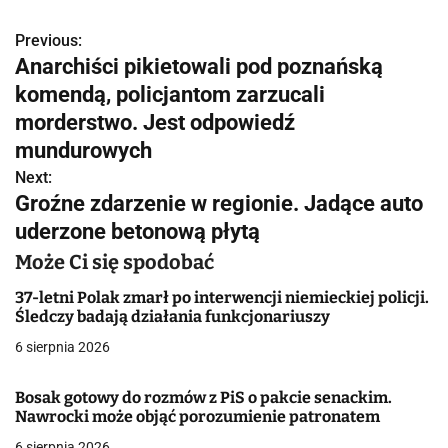
Previous:
N
Anarchiści pikietowali pod poznańską
a
komendą, policjantom zarzucali
w
morderstwo. Jest odpowiedź
mundurowych
i
Next:
g
Groźne zdarzenie w regionie. Jadące auto
uderzone betonową płytą
a
Może Ci się spodobać
c
37-letni Polak zmarł po interwencji niemieckiej policji.
j
Śledczy badają działania funkcjonariuszy
a
6 sierpnia 2026
w
Bosak gotowy do rozmów z PiS o pakcie senackim.
Nawrocki może objąć porozumienie patronatem
p
6 sierpnia 2026