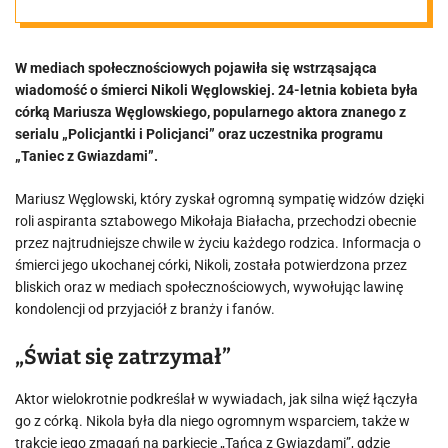
żyje 24-letnia
W mediach społecznościowych pojawiła się wstrząsająca
córka bohatera
wiadomość o śmierci Nikoli Węglowskiej. 24-letnia kobieta była
córką Mariusza Węglowskiego, popularnego aktora znanego z
hitowego
serialu „Policjantki i Policjanci” oraz uczestnika programu
„Taniec z Gwiazdami”.
programu
Mariusz Węglowski, który zyskał ogromną sympatię widzów dzięki
roli aspiranta sztabowego Mikołaja Białacha, przechodzi obecnie
przez najtrudniejsze chwile w życiu każdego rodzica. Informacja o
śmierci jego ukochanej córki, Nikoli, została potwierdzona przez
bliskich oraz w mediach społecznościowych, wywołując lawinę
kondolencji od przyjaciół z branży i fanów.
„Świat się zatrzymał”
Aktor wielokrotnie podkreślał w wywiadach, jak silna więź łączyła
go z córką. Nikola była dla niego ogromnym wsparciem, także w
trakcie jego zmagań na parkiecie „Tańca z Gwiazdami”, gdzie