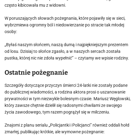
często kibicowała mu z widowni.
W poruszających słowach pożegnania, które pojawiły się w sieci,
wybrzmiewa ogromny ból i niedowierzanie po stracie tak młodej
osoby:
„Byłaś naszym słońcem, naszą dumą i najpiękniejszym prezentem
od losu. Dzisiaj to słońce zgasło, a w naszych sercach została
pustka, której nic nie zdoła wypełnić” – czytamy we wpisie rodziny.
Ostatnie pożegnanie
Szczegóły dotyczące przyczyn śmierci 24-latki nie zostały podane
do publicznej wiadomości, a rodzina aktora prosi o uszanowanie
prywatności w tym niezwykle bolesnym czasie. Mariusz Węglowski,
który zawsze chętnie dzielił się radosnymi chwilami ze swojego
życia zawodowego, tym razem pogrążył się w milczeniu.
Znajomi z planu serialu „Policjantki i Policjanci” również oddali hołd
zmarłej, publikując krótkie, ale wymowne pożegnanie: