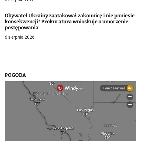
i
s
Obywatel Ukrainy zaatakował zakonnicę i nie poniesie
konsekwencji? Prokuratura wnioskuje o umorzenie
u
postępowania
6 sierpnia 2026
POGODA