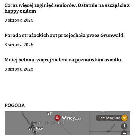
a
Coraz więcej zaginięć seniorów. Ostatnie na szczęście z
happy endem
c
8 sierpnia 2026
j
Parada strażackich aut przejechała przez Grunwald!
a
8 sierpnia 2026
w
p
Mniej betonu, więcej zieleni na poznańskim osiedlu
8 sierpnia 2026
i
s
u
POGODA