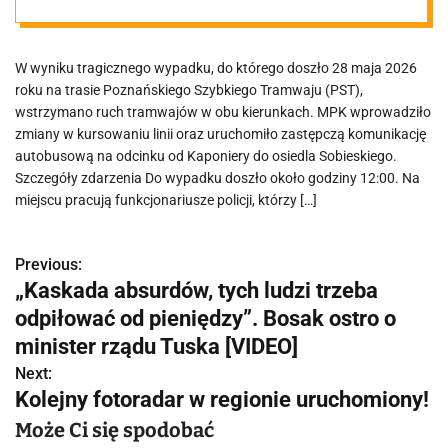
wstrzymany
W wyniku tragicznego wypadku, do którego doszło 28 maja 2026
roku na trasie Poznańskiego Szybkiego Tramwaju (PST),
wstrzymano ruch tramwajów w obu kierunkach. MPK wprowadziło
zmiany w kursowaniu linii oraz uruchomiło zastępczą komunikację
autobusową na odcinku od Kaponiery do osiedla Sobieskiego.
Szczegóły zdarzenia Do wypadku doszło około godziny 12:00. Na
miejscu pracują funkcjonariusze policji, którzy […]
Previous:
N
„Kaskada absurdów, tych ludzi trzeba
a
odpiłować od pieniędzy”. Bosak ostro o
w
minister rządu Tuska [VIDEO]
Next:
i
Kolejny fotoradar w regionie uruchomiony!
g
Może Ci się spodobać