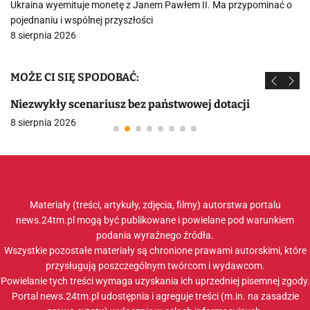
Ukraina wyemituje monetę z Janem Pawłem II. Ma przypominać o
pojednaniu i wspólnej przyszłości
8 sierpnia 2026
MOŻE CI SIĘ SPODOBAĆ:
Niezwykły scenariusz bez państwowej dotacji
8 sierpnia 2026
Materiały (treści, artykuły, zdjęcia, filmy) autorstwa portalu
news.24tm.pl mogą być publikowane i powielane pod warunkiem
podania wyraźnego źródła.
Wszystkie pozostałe materiały są chronione prawami autorskimi, które
przysługują poszczególnym twórcom i wydawcom.
Powielanie tych treści wymaga uzyskania ich uprzedniej pisemnej zgody.
Portal news.24tm.pl udostępnia i agreguje treści (m.in. na zasadzie