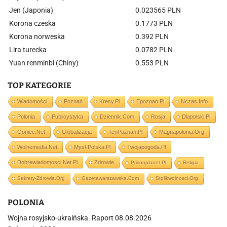
Jen (Japonia)
0.023565 PLN
Korona czeska
0.1773 PLN
Korona norweska
0.392 PLN
Lira turecka
0.0782 PLN
Yuan renminbi (Chiny)
0.553 PLN
TOP KATEGORIE
Wiadomości
Poznań
Kresy.pl
Epoznan.pl
Nczas.info
Polonia
Publicystyka
Dziennik.com
Rosja
Dlapolski.pl
Goniec.net
Globalizacja
TenPoznan.pl
Magnapolonia.org
Wolnemedia.net
Mysl-Polska.pl
Twojapogoda.pl
Dobrewiadomosci.net.pl
Zdrowie
Prisonplanet.pl
Religia
Sekrety-Zdrowia.org
Gazetawarszawska.com
Stolikwolnosci.org
POLONIA
Wojna rosyjsko-ukraińska. Raport 08.08.2026