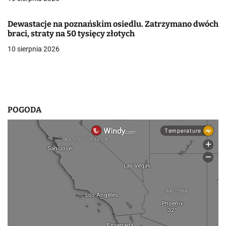
w
Dewastacje na poznańskim osiedlu. Zatrzymano dwóch
p
braci, straty na 50 tysięcy złotych
10 sierpnia 2026
i
s
u
POGODA