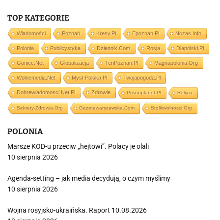
TOP KATEGORIE
Wiadomości
Poznań
Kresy.pl
Epoznan.pl
Nczas.info
Polonia
Publicystyka
Dziennik.com
Rosja
Dlapolski.pl
Goniec.net
Globalizacja
TenPoznan.pl
Magnapolonia.org
Wolnemedia.net
Mysl-Polska.pl
Twojapogoda.pl
Dobrewiadomosci.net.pl
Zdrowie
Prisonplanet.pl
Religia
Sekrety-Zdrowia.org
Gazetawarszawska.com
Stolikwolnosci.org
POLONIA
Marsze KOD-u przeciw „hejtowi”. Polacy je olali
10 sierpnia 2026
Agenda-setting – jak media decydują, o czym myślimy
10 sierpnia 2026
Wojna rosyjsko-ukraińska. Raport 10.08.2026