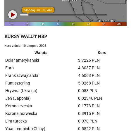
KURSY WALUT NBP
Kurs z dnia: 10 sierpnia 2026
Waluta
Kurs
Dolar amerykański
3.7226 PLN
Euro
4.3037 PLN
Frank szwajcarski
4.6063 PLN
Funt szterling
5.0268 PLN
Hrywna (Ukraina)
0.083 PLN
Jen (Japonia)
0.02346 PLN
Korona czeska
0.1773 PLN
Korona norweska
0.3915 PLN
Lira turecka
0.078 PLN
Yuan renminbi (Chiny)
0.5522 PLN