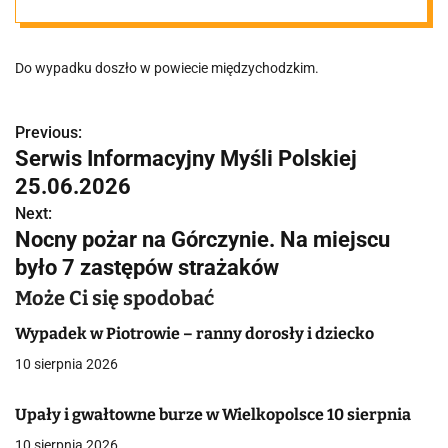
żyje kobieta
Do wypadku doszło w powiecie międzychodzkim.
Previous:
N
Serwis Informacyjny Myśli Polskiej
a
25.06.2026
w
Next:
Nocny pożar na Górczynie. Na miejscu
i
było 7 zastępów strażaków
g
Może Ci się spodobać
a
Wypadek w Piotrowie – ranny dorosły i dziecko
c
10 sierpnia 2026
j
Upały i gwałtowne burze w Wielkopolsce 10 sierpnia
a
10 sierpnia 2026