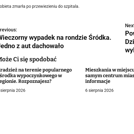
obieta zmarła po przewiezieniu do szpitala.
Next
N
revious:
Po
Wieczorny wypadek na rondzie Śródka.
a
Dz
Jedno z aut dachowało
w
wy
Może Ci się spodobać
radzież na terenie popularnego
Mieszkania w miejscu
g
środka wypoczynkowego w
samym centrum mias
egionie. Rozpoznajesz?
informacje
a
 sierpnia 2026
6 sierpnia 2026
c
a
w