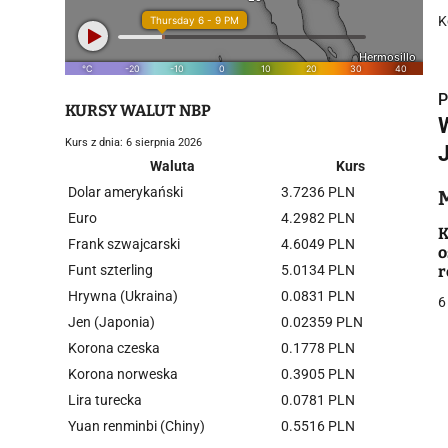
K
P
KURSY WALUT NBP
Kurs z dnia: 6 sierpnia 2026
Waluta
Kurs
Dolar amerykański
3.7236 PLN
i
Euro
4.2982 PLN
K
Frank szwajcarski
4.6049 PLN
o
Funt szterling
5.0134 PLN
r
Hrywna (Ukraina)
0.0831 PLN
6
Jen (Japonia)
0.02359 PLN
Korona czeska
0.1778 PLN
j
Korona norweska
0.3905 PLN
Lira turecka
0.0781 PLN
Yuan renminbi (Chiny)
0.5516 PLN