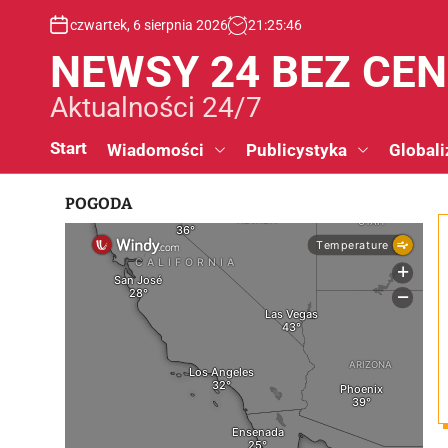
S
czwartek, 6 sierpnia 2026
21
:
25
:
47
k
i
NEWSY 24 BEZ CE
p
t
Aktualności 24/7
o
c
Start
Wiadomości
Publicystyka
Globali
o
n
POGODA
t
e
n
t