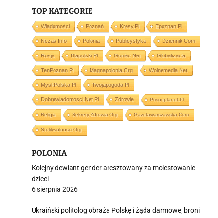
TOP KATEGORIE
i
Wiadomości
Poznań
Kresy.pl
Epoznan.pl
Nczas.info
Polonia
Publicystyka
Dziennik.com
Rosja
Dlapolski.pl
Goniec.net
Globalizacja
TenPoznan.pl
Magnapolonia.org
Wolnemedia.net
Mysl-Polska.pl
Twojapogoda.pl
Dobrewiadomosci.net.pl
Zdrowie
Prisonplanet.pl
Religia
Sekrety-Zdrowia.org
Gazetawarszawska.com
Stolikwolnosci.org
POLONIA
Kolejny dewiant gender aresztowany za molestowanie
dzieci
6 sierpnia 2026
Ukraiński politolog obraża Polskę i żąda darmowej broni