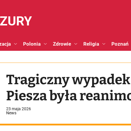
NZURY
zacja
Polonia
Zdrowie
Religia
Poznań
Tragiczny wypadek
Piesza była reani
23 maja 2026
News