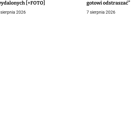
ydalonych [+FOTO]
gotowi odstraszać”
a
 sierpnia 2026
7 sierpnia 2026
c
a
w
p
s
u