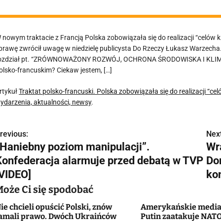
 nowym traktacie z Francją Polska zobowiązała się do realizacji “celów k
prawę zwrócił uwagę w niedzielę publicysta Do Rzeczy Łukasz Warzecha.
ozdział pt. “ZRÓWNOWAŻONY ROZWÓJ, OCHRONA ŚRODOWISKA I KLIMATU”. A
olsko-francuskim? Ciekaw jestem, […]
rtykuł
Traktat polsko-francuski. Polska zobowiązała się do realizacji “ce
ydarzenia, aktualności, newsy
.
revious:
Next
N
„Haniebny poziom manipulacji”.
Wr
a
Konfederacja alarmuje przed debatą w TVP
Do
w
[VIDEO]
ko
Może Ci się spodobać
ie chcieli opuścić Polski, znów
Amerykańskie media 
g
amali prawo. Dwóch Ukraińców
Putin zaatakuje NATO