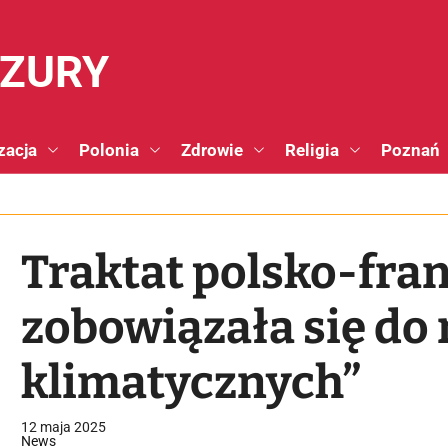
NZURY
zacja
Polonia
Zdrowie
Religia
Poznań
Traktat polsko-fran
zobowiązała się do 
klimatycznych”
12 maja 2025
News