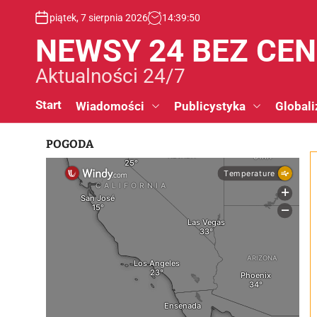
S
piątek, 7 sierpnia 2026
14
:
39
:
51
k
i
NEWSY 24 BEZ CE
p
t
Aktualności 24/7
o
c
Start
Wiadomości
Publicystyka
Globali
o
n
POGODA
t
e
n
t