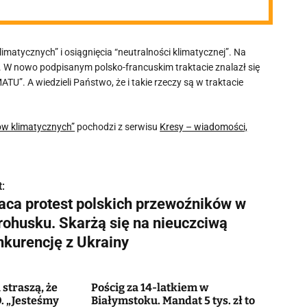
limatycznych” i osiągnięcia “neutralności klimatycznej”. Na
 W nowo podpisanym polsko-francuskim traktacie znalazł się
 wiedzieli Państwo, że i takie rzeczy są w traktacie
lów klimatycznych”
pochodzi z serwisu
Kresy – wiadomości,
:
aca protest polskich przewoźników w
rohusku. Skarżą się na nieuczciwą
nkurencję z Ukrainy
straszą, że
Pościg za 14-latkiem w
. „Jesteśmy
Białymstoku. Mandat 5 tys. zł to