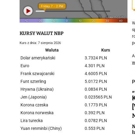
W
s
KURSY WALUT NBP
r
p
Kurs z dnia: 7 sierpnia 2026
Waluta
Kurs
A
Dolar amerykański
3.7324 PLN
w
Euro
4.301 PLN
Frank szwajcarski
4.6005 PLN
Funt szterling
5.0172 PLN
P
Hrywna (Ukraina)
0.0834 PLN
Jen (Japonia)
0.023565 PLN
Korona czeska
0.1773 PLN
Korona norweska
0.392 PLN
i
Lira turecka
0.0782 PLN
N
Yuan renminbi (Chiny)
0.553 PLN
ł