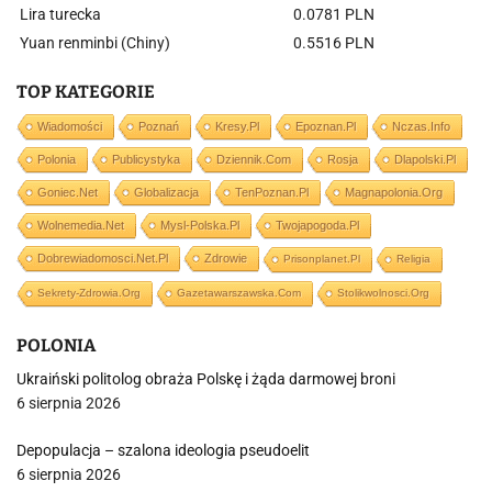
Lira turecka
0.0781 PLN
Yuan renminbi (Chiny)
0.5516 PLN
TOP KATEGORIE
Wiadomości
Poznań
Kresy.pl
Epoznan.pl
Nczas.info
Polonia
Publicystyka
Dziennik.com
Rosja
Dlapolski.pl
Goniec.net
Globalizacja
TenPoznan.pl
Magnapolonia.org
Wolnemedia.net
Mysl-Polska.pl
Twojapogoda.pl
Dobrewiadomosci.net.pl
Zdrowie
Prisonplanet.pl
Religia
Sekrety-Zdrowia.org
Gazetawarszawska.com
Stolikwolnosci.org
POLONIA
Ukraiński politolog obraża Polskę i żąda darmowej broni
6 sierpnia 2026
Depopulacja – szalona ideologia pseudoelit
6 sierpnia 2026