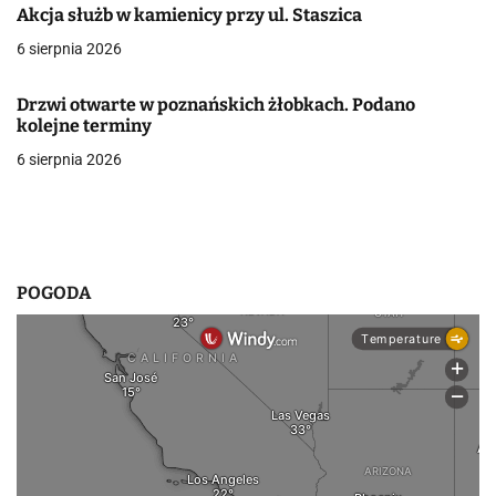
Akcja służb w kamienicy przy ul. Staszica
w
6 sierpnia 2026
p
Drzwi otwarte w poznańskich żłobkach. Podano
i
kolejne terminy
s
6 sierpnia 2026
u
POGODA