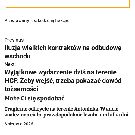
miasta!
Przez awarię i uszkodzoną trakcję.
Previous:
N
Iluzja wielkich kontraktów na odbudowę
a
wschodu
w
Next:
Wyjątkowe wydarzenie dziś na terenie
i
HCP. Żeby wejść, trzeba pokazać dowód
g
tożsamości
a
Może Ci się spodobać
c
Tragiczne odkrycie na terenie Antoninka. W aucie
znaleziono ciało, prawdopodobnie leżało tam kilka dni
j
6 sierpnia 2026
a