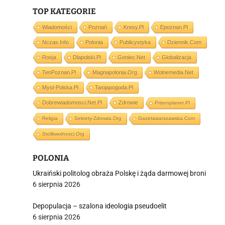
TOP KATEGORIE
Wiadomości
Poznań
Kresy.pl
Epoznan.pl
Nczas.info
Polonia
Publicystyka
Dziennik.com
Rosja
Dlapolski.pl
Goniec.net
Globalizacja
i
TenPoznan.pl
Magnapolonia.org
Wolnemedia.net
Mysl-Polska.pl
Twojapogoda.pl
Dobrewiadomosci.net.pl
Zdrowie
Prisonplanet.pl
Religia
Sekrety-Zdrowia.org
Gazetawarszawska.com
Stolikwolnosci.org
POLONIA
Ukraiński politolog obraża Polskę i żąda darmowej broni
6 sierpnia 2026
Depopulacja – szalona ideologia pseudoelit
6 sierpnia 2026