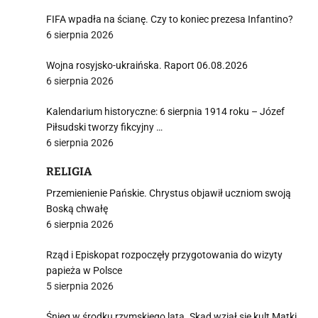
FIFA wpadła na ścianę. Czy to koniec prezesa Infantino?
6 sierpnia 2026
Wojna rosyjsko-ukraińska. Raport 06.08.2026
6 sierpnia 2026
Kalendarium historyczne: 6 sierpnia 1914 roku – Józef
Piłsudski tworzy fikcyjny …
6 sierpnia 2026
RELIGIA
Przemienienie Pańskie. Chrystus objawił uczniom swoją
Boską chwałę
6 sierpnia 2026
Rząd i Episkopat rozpoczęły przygotowania do wizyty
papieża w Polsce
5 sierpnia 2026
Śnieg w środku rzymskiego lata. Skąd wziął się kult Matki