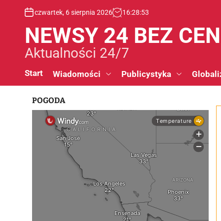
S
czwartek, 6 sierpnia 2026
16
:
28
:
54
k
i
NEWSY 24 BEZ CE
p
t
Aktualności 24/7
o
c
Start
Wiadomości
Publicystyka
Globali
o
n
POGODA
t
e
n
t