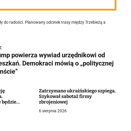
o radości. Planowany odcinek trasy między Trzebieżą a
:
ump powierza wywiad urzędnikowi od
eszkań. Demokraci mówią o „politycznej
mście”
zję
Zatrzymano ukraińskiego szpiega.
a.
Szykował sabotaż firmy
e będzie
zbrojeniowej
ycznego
6 sierpnia 2026