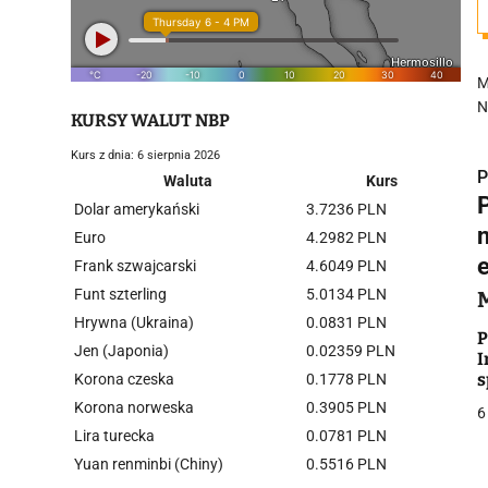
M
N
KURSY WALUT NBP
Kurs z dnia: 6 sierpnia 2026
P
Waluta
Kurs
Dolar amerykański
3.7236 PLN
Euro
4.2982 PLN
e
Frank szwajcarski
4.6049 PLN
Funt szterling
5.0134 PLN
i
Hrywna (Ukraina)
0.0831 PLN
P
Jen (Japonia)
0.02359 PLN
I
s
Korona czeska
0.1778 PLN
Korona norweska
0.3905 PLN
6
Lira turecka
0.0781 PLN
Yuan renminbi (Chiny)
0.5516 PLN
j