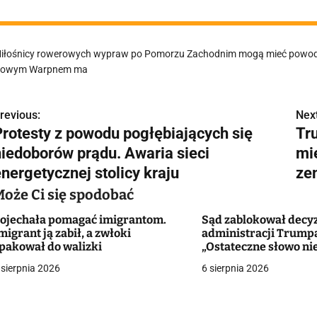
iłośnicy rowerowych wypraw po Pomorzu Zachodnim mogą mieć powody d
owym Warpnem ma
revious:
Next
N
Protesty z powodu pogłębiających się
Tr
a
niedoborów prądu. Awaria sieci
mi
w
nergetycznej stolicy kraju
ze
Może Ci się spodobać
ojechała pomagać imigrantom.
Sąd zablokował decy
g
migrant ją zabił, a zwłoki
administracji Trump
pakował do walizki
„Ostateczne słowo ni
a
należało do aktywist
 sierpnia 2026
6 sierpnia 2026
sędziego”
c