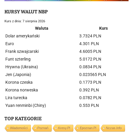
KURSY WALUT NBP
Kurs z dnia: 7 sierpnia 2026
Waluta
Kurs
Dolar amerykański
3.7324 PLN
Euro
4.301 PLN
Frank szwajcarski
4.6005 PLN
Funt szterling
5.0172 PLN
Hrywna (Ukraina)
0.0834 PLN
Jen (Japonia)
0.023565 PLN
Korona czeska
0.1773 PLN
Korona norweska
0.392 PLN
Lira turecka
0.0782 PLN
Yuan renminbi (Chiny)
0.553 PLN
TOP KATEGORIE
Wiadomości
Poznań
Kresy.pl
Epoznan.pl
Nczas.info