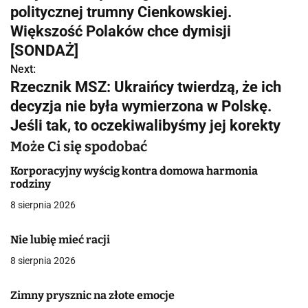
a
politycznej trumny Cienkowskiej.
w
Większość Polaków chce dymisji
[SONDAŻ]
i
Next:
g
Rzecznik MSZ: Ukraińcy twierdzą, że ich
decyzja nie była wymierzona w Polskę.
a
Jeśli tak, to oczekiwalibyśmy jej korekty
c
Może Ci się spodobać
j
Korporacyjny wyścig kontra domowa harmonia
rodziny
a
8 sierpnia 2026
w
p
Nie lubię mieć racji
8 sierpnia 2026
i
s
Zimny prysznic na złote emocje