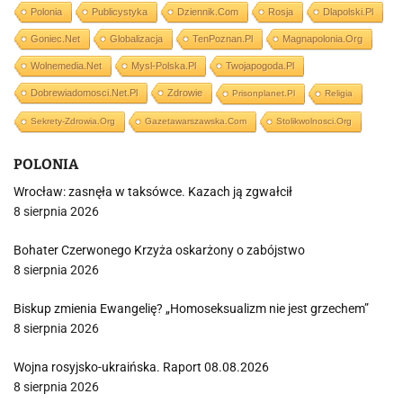
Polonia
Publicystyka
Dziennik.com
Rosja
Dlapolski.pl
Goniec.net
Globalizacja
TenPoznan.pl
Magnapolonia.org
Wolnemedia.net
Mysl-Polska.pl
Twojapogoda.pl
Dobrewiadomosci.net.pl
Zdrowie
Prisonplanet.pl
Religia
Sekrety-Zdrowia.org
Gazetawarszawska.com
Stolikwolnosci.org
POLONIA
Wrocław: zasnęła w taksówce. Kazach ją zgwałcił
8 sierpnia 2026
Bohater Czerwonego Krzyża oskarżony o zabójstwo
8 sierpnia 2026
Biskup zmienia Ewangelię? „Homoseksualizm nie jest grzechem”
8 sierpnia 2026
Wojna rosyjsko-ukraińska. Raport 08.08.2026
8 sierpnia 2026