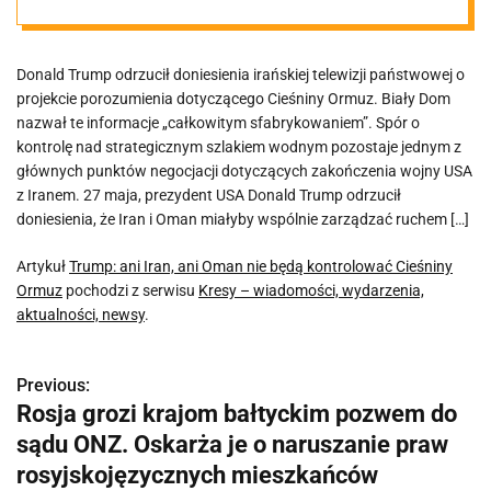
Cieśniny Ormuz
Donald Trump odrzucił doniesienia irańskiej telewizji państwowej o
projekcie porozumienia dotyczącego Cieśniny Ormuz. Biały Dom
nazwał te informacje „całkowitym sfabrykowaniem”. Spór o
kontrolę nad strategicznym szlakiem wodnym pozostaje jednym z
głównych punktów negocjacji dotyczących zakończenia wojny USA
z Iranem. 27 maja, prezydent USA Donald Trump odrzucił
doniesienia, że Iran i Oman miałyby wspólnie zarządzać ruchem […]
Artykuł
Trump: ani Iran, ani Oman nie będą kontrolować Cieśniny
Ormuz
pochodzi z serwisu
Kresy – wiadomości, wydarzenia,
aktualności, newsy
.
Previous:
N
Rosja grozi krajom bałtyckim pozwem do
a
sądu ONZ. Oskarża je o naruszanie praw
w
rosyjskojęzycznych mieszkańców