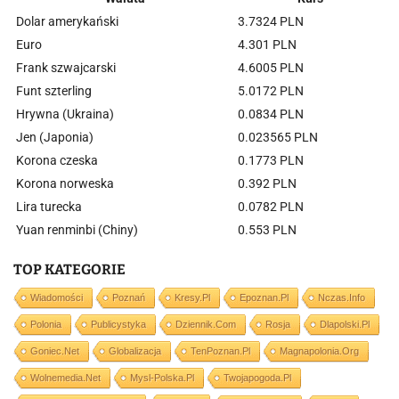
Dolar amerykański
3.7324 PLN
Euro
4.301 PLN
Frank szwajcarski
4.6005 PLN
Funt szterling
5.0172 PLN
Hrywna (Ukraina)
0.0834 PLN
Jen (Japonia)
0.023565 PLN
Korona czeska
0.1773 PLN
Korona norweska
0.392 PLN
Lira turecka
0.0782 PLN
Yuan renminbi (Chiny)
0.553 PLN
TOP KATEGORIE
Wiadomości
Poznań
Kresy.pl
Epoznan.pl
Nczas.info
Polonia
Publicystyka
Dziennik.com
Rosja
Dlapolski.pl
Goniec.net
Globalizacja
TenPoznan.pl
Magnapolonia.org
Wolnemedia.net
Mysl-Polska.pl
Twojapogoda.pl