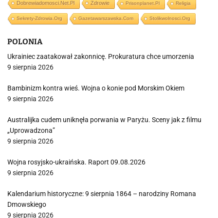
Dobrewiadomosci.net.pl
Zdrowie
Prisonplanet.pl
Religia
Sekrety-Zdrowia.org
Gazetawarszawska.com
Stolikwolnosci.org
POLONIA
Ukrainiec zaatakował zakonnicę. Prokuratura chce umorzenia
9 sierpnia 2026
Bambinizm kontra wieś. Wojna o konie pod Morskim Okiem
9 sierpnia 2026
Australijka cudem uniknęła porwania w Paryżu. Sceny jak z filmu
„Uprowadzona”
9 sierpnia 2026
Wojna rosyjsko-ukraińska. Raport 09.08.2026
9 sierpnia 2026
Kalendarium historyczne: 9 sierpnia 1864 – narodziny Romana
Dmowskiego
9 sierpnia 2026