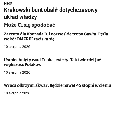
Next:
i
Krakowski bunt obalił dotychczasowy
g
układ władzy
a
Może Ci się spodobać
c
Zarzuty dla Konrada D. i norweskie tropy Gawła. Pętla
wokół OMZRiK zaciska się
j
10 sierpnia 2026
a
Uśmiechnięty rząd Tuska jest zły. Tak twierdzi już
w
większość Polaków
10 sierpnia 2026
p
i
Wraca olbrzymi skwar. Będzie nawet 45 stopni w cieniu
s
10 sierpnia 2026
u