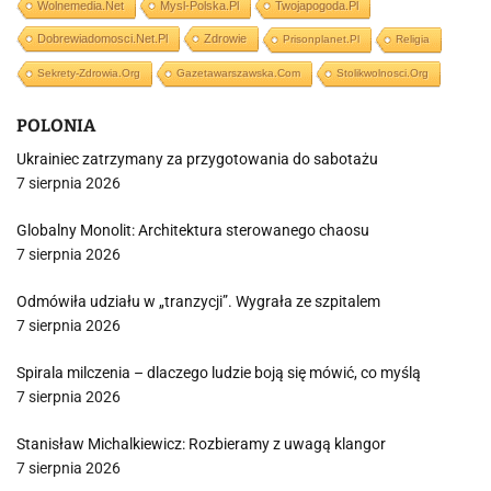
Wolnemedia.net
Mysl-Polska.pl
Twojapogoda.pl
Dobrewiadomosci.net.pl
Zdrowie
Prisonplanet.pl
Religia
Sekrety-Zdrowia.org
Gazetawarszawska.com
Stolikwolnosci.org
POLONIA
Ukrainiec zatrzymany za przygotowania do sabotażu
7 sierpnia 2026
Globalny Monolit: Architektura sterowanego chaosu
7 sierpnia 2026
Odmówiła udziału w „tranzycji”. Wygrała ze szpitalem
7 sierpnia 2026
Spirala milczenia – dlaczego ludzie boją się mówić, co myślą
7 sierpnia 2026
Stanisław Michalkiewicz: Rozbieramy z uwagą klangor
7 sierpnia 2026