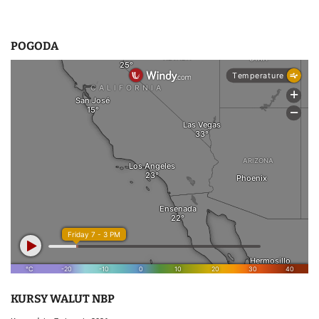
POGODA
KURSY WALUT NBP