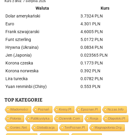
Kurs z dnia: 7 sierpnia 2026
Waluta
Kurs
Dolar amerykański
3.7324 PLN
Euro
4.301 PLN
Frank szwajcarski
4.6005 PLN
Funt szterling
5.0172 PLN
Hrywna (Ukraina)
0.0834 PLN
Jen (Japonia)
0.023565 PLN
Korona czeska
0.1773 PLN
Korona norweska
0.392 PLN
Lira turecka
0.0782 PLN
Yuan renminbi (Chiny)
0.553 PLN
TOP KATEGORIE
Wiadomości
Poznań
Kresy.pl
Epoznan.pl
Nczas.info
Polonia
Publicystyka
Dziennik.com
Rosja
Dlapolski.pl
Goniec.net
Globalizacja
TenPoznan.pl
Magnapolonia.org