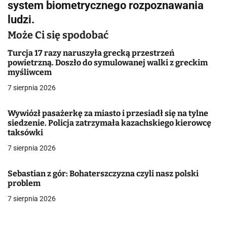
system biometrycznego rozpoznawania
i
ludzi.
g
Może Ci się spodobać
a
Turcja 17 razy naruszyła grecką przestrzeń
powietrzną. Doszło do symulowanej walki z greckim
c
myśliwcem
j
7 sierpnia 2026
a
Wywiózł pasażerkę za miasto i przesiadł się na tylne
siedzenie. Policja zatrzymała kazachskiego kierowcę
w
taksówki
p
7 sierpnia 2026
i
Sebastian z gór: Bohaterszczyzna czyli nasz polski
s
problem
7 sierpnia 2026
u