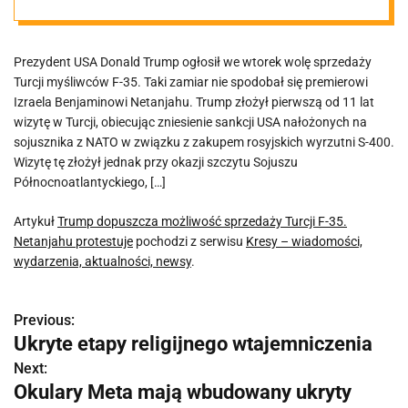
Turcji F-35.
Prezydent USA Donald Trump ogłosił we wtorek wolę sprzedaży
Netanjahu
Turcji myśliwców F-35. Taki zamiar nie spodobał się premierowi
Izraela Benjaminowi Netanjahu. Trump złożył pierwszą od 11 lat
protestuje
wizytę w Turcji, obiecując zniesienie sankcji USA nałożonych na
sojusznika z NATO w związku z zakupem rosyjskich wyrzutni S-400.
Wizytę tę złożył jednak przy okazji szczytu Sojuszu
Północnoatlantyckiego, […]
Artykuł
Trump dopuszcza możliwość sprzedaży Turcji F-35.
Netanjahu protestuje
pochodzi z serwisu
Kresy – wiadomości,
wydarzenia, aktualności, newsy
.
Previous:
N
Ukryte etapy religijnego wtajemniczenia
a
Next:
Okulary Meta mają wbudowany ukryty
w