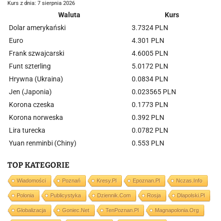
Kurs z dnia: 7 sierpnia 2026
Waluta
Kurs
Dolar amerykański
3.7324 PLN
Euro
4.301 PLN
Frank szwajcarski
4.6005 PLN
Funt szterling
5.0172 PLN
Hrywna (Ukraina)
0.0834 PLN
Jen (Japonia)
0.023565 PLN
Korona czeska
0.1773 PLN
Korona norweska
0.392 PLN
Lira turecka
0.0782 PLN
Yuan renminbi (Chiny)
0.553 PLN
TOP KATEGORIE
Wiadomości
Poznań
Kresy.pl
Epoznan.pl
Nczas.info
Polonia
Publicystyka
Dziennik.com
Rosja
Dlapolski.pl
Globalizacja
Goniec.net
TenPoznan.pl
Magnapolonia.org