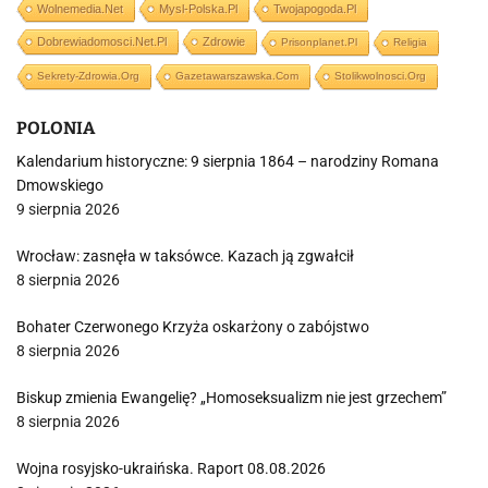
Wolnemedia.net
Mysl-Polska.pl
Twojapogoda.pl
Dobrewiadomosci.net.pl
Zdrowie
Prisonplanet.pl
Religia
Sekrety-Zdrowia.org
Gazetawarszawska.com
Stolikwolnosci.org
POLONIA
Kalendarium historyczne: 9 sierpnia 1864 – narodziny Romana
Dmowskiego
9 sierpnia 2026
Wrocław: zasnęła w taksówce. Kazach ją zgwałcił
8 sierpnia 2026
Bohater Czerwonego Krzyża oskarżony o zabójstwo
8 sierpnia 2026
Biskup zmienia Ewangelię? „Homoseksualizm nie jest grzechem”
8 sierpnia 2026
Wojna rosyjsko-ukraińska. Raport 08.08.2026