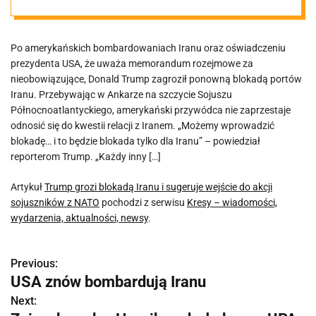
sojuszników z
Po amerykańskich bombardowaniach Iranu oraz oświadczeniu
NATO
prezydenta USA, że uważa memorandum rozejmowe za
nieobowiązujące, Donald Trump zagroził ponowną blokadą portów
Iranu. Przebywając w Ankarze na szczycie Sojuszu
Północnoatlantyckiego, amerykański przywódca nie zaprzestaje
odnosić się do kwestii relacji z Iranem. „Możemy wprowadzić
blokadę… i to będzie blokada tylko dla Iranu” – powiedział
reporterom Trump. „Każdy inny […]
Artykuł
Trump grozi blokadą Iranu i sugeruje wejście do akcji
sojuszników z NATO
pochodzi z serwisu
Kresy – wiadomości,
wydarzenia, aktualności, newsy
.
Previous:
N
USA znów bombardują Iranu
a
Next: