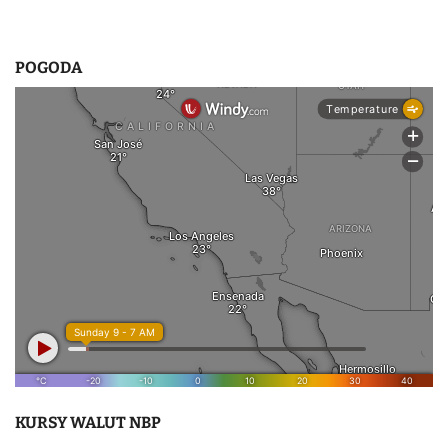
POGODA
KURSY WALUT NBP