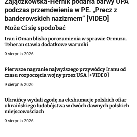
Zajączkowska-Hernik podarła barwy UPA
w
podczas przemówienia w PE. „Precz z
i
banderowskich nazizmem” [VIDEO]
g
Może Ci się spodobać
a
Iran i Oman blisko porozumienia w sprawie Ormuzu.
Teheran stawia dodatkowe warunki
c
9 sierpnia 2026
j
Pierwsze nagranie najwyższego przywódcy Iranu od
a
czasu rozpoczęcia wojny przez USA [+VIDEO]
w
9 sierpnia 2026
p
Ukraińcy wydali zgodę na ekshumacje polskich ofiar
i
ukraińskiego ludobójstwa w dwóch dawnych polskich
miejscowościach
s
9 sierpnia 2026
u