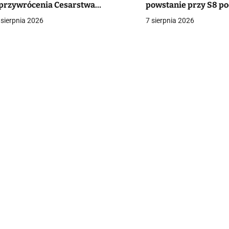
przywrócenia Cesarstwa
powstanie przy S8 p
a
zymskiego”. Reakcja diecezji
Białymstokiem
 sierpnia 2026
7 sierpnia 2026
c
a
w
p
s
u