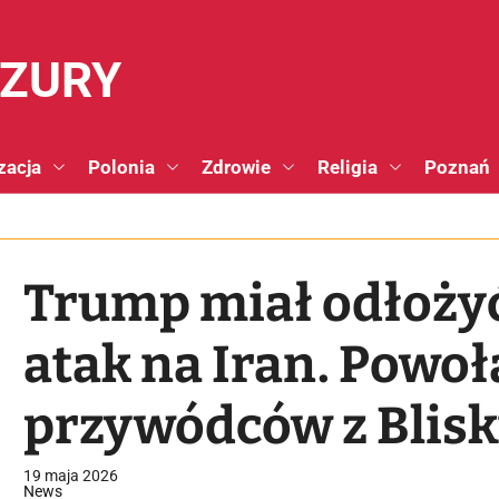
NZURY
zacja
Polonia
Zdrowie
Religia
Poznań
Trump miał odłoży
atak na Iran. Powoł
przywódców z Blis
19 maja 2026
News