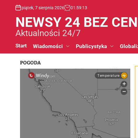
S
piątek, 7 sierpnia 2026
01
:
59
:
14
k
i
NEWSY 24 BEZ CE
p
t
Aktualności 24/7
o
c
Start
Wiadomości
Publicystyka
Globali
o
n
POGODA
t
e
n
t