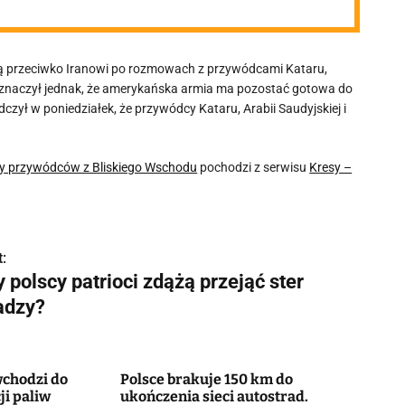
ą przeciwko Iranowi po rozmowach z przywódcami Kataru,
zaznaczył jednak, że amerykańska armia ma pozostać gotowa do
czył w poniedziałek, że przywódcy Kataru, Arabii Saudyjskiej i
śby przywódców z Bliskiego Wschodu
pochodzi z serwisu
Kresy –
:
 polscy patrioci zdążą przejąć ster
adzy?
chodzi do
Polsce brakuje 150 km do
ji paliw
ukończenia sieci autostrad.