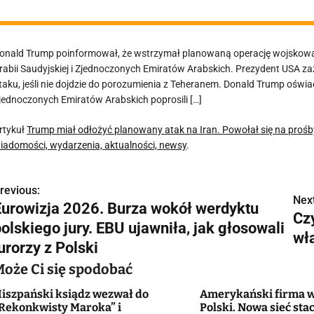
onald Trump poinformował, że wstrzymał planowaną operację wojskow
rabii Saudyjskiej i Zjednoczonych Emiratów Arabskich. Prezydent USA 
taku, jeśli nie dojdzie do porozumienia z Teheranem. Donald Trump oświad
jednoczonych Emiratów Arabskich poprosili […]
rtykuł
Trump miał odłożyć planowany atak na Iran. Powołał się na pro
iadomości, wydarzenia, aktualności, newsy
.
revious:
N
Next
Eurowizja 2026. Burza wokół werdyktu
Czy
a
olskiego jury. EBU ujawniła, jak głosowali
wł
w
urorzy z Polski
Może Ci się spodobać
iszpański ksiądz wezwał do
Amerykański firma w
g
Rekonkwisty Maroka” i
Polski. Nowa sieć stac