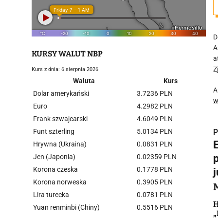
D
A
KURSY WALUT NBP
a
Z
Kurs z dnia: 6 sierpnia 2026
Waluta
Kurs
A
Dolar amerykański
3.7236 PLN
w
Euro
4.2982 PLN
Frank szwajcarski
4.6049 PLN
Funt szterling
5.0134 PLN
P
Hrywna (Ukraina)
0.0831 PLN
p
Jen (Japonia)
0.02359 PLN
Korona czeska
0.1778 PLN
j
Korona norweska
0.3905 PLN
i
Lira turecka
0.0781 PLN
H
Yuan renminbi (Chiny)
0.5516 PLN
„