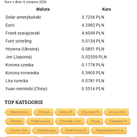
Kurs z dnia: 6 sierpnia 2026
Waluta
Kurs
Dolar amerykański
3.7236 PLN
Euro
4.2982 PLN
Frank szwajcarski
4.6049 PLN
Funt szterling
5.0134 PLN
Hrywna (Ukraina)
0.0831 PLN
Jen (Japonia)
0.02359 PLN
Korona czeska
0.1778 PLN
Korona norweska
0.3905 PLN
Lira turecka
0.0781 PLN
Yuan renminbi (Chiny)
0.5516 PLN
TOP KATEGORIE
Wiadomości
Poznań
Kresy.pl
Epoznan.pl
Nczas.info
Polonia
Publicystyka
Dziennik.com
Rosja
Dlapolski.pl
Goniec.net
Globalizacja
TenPoznan.pl
Magnapolonia.org