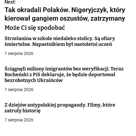
w
Next:
Tak okradali Polaków. Nigeryjczyk, który
i
kierował gangiem oszustów, zatrzymany
g
Może Ci się spodobać
a
Strzelanina w szkole niedaleko stolicy. Są ofiary
śmiertelne. Napastnikiem był nastoletni uczeń
c
7 sierpnia 2026
j
Ściągnęli miliony imigrantów bez weryfikacji. Teraz
a
Bocheński z PiS deklaruje, że będzie deportował
bezrobotnych Ukraińców
w
7 sierpnia 2026
p
i
Z dziejów antypolskiej propagandy. Filmy, które
zatruły historię
s
7 sierpnia 2026
u