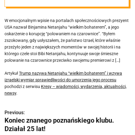
wzywa izraelski
W emocjonalnym wpisie na portalach społecznościowych prezyent
wymiar
USA nazwał Binjamina Netanjahu “wielkim bohaterem”, a jego
oskarżenie o korupcję “polowaniem na czarownice”. “Byłem
sprawiedliwośc
zszokowany, gdy usłyszałem, że państwo Izrael, które właśnie
przeżyło jeden z największych momentów w swojej historii i na
którego czele stoi Bibi Netanjahu, kontynuuje swoje śmieszne
i do umorzenia
polowanie na czarownice przeciwko swojemu premierowi z […]
jego procesu
Artykuł
Trump nazywa Netanjahu “wielkim bohaterem” i wzywa
izraelski wymiar sprawiedliwości do umorzenia jego procesu
pochodzi z serwisu
Kresy – wiadomości, wydarzenia, aktualności,
newsy
.
Previous:
N
Koniec znanego poznańskiego klubu.
a
Działał 25 lat!