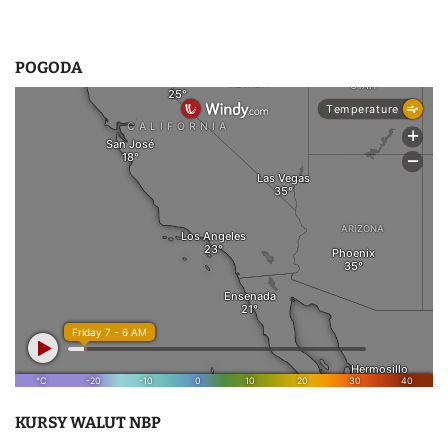
POGODA
KURSY WALUT NBP