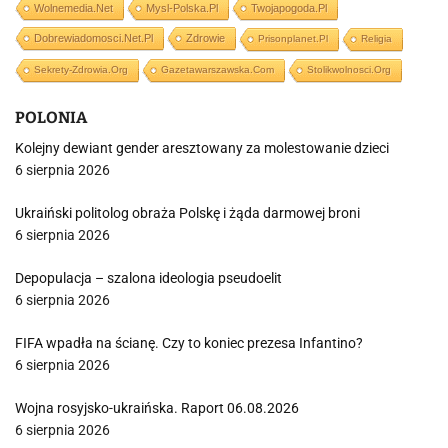
Wolnemedia.net
Mysl-Polska.pl
Twojapogoda.pl
Dobrewiadomosci.net.pl
Zdrowie
Prisonplanet.pl
Religia
Sekrety-Zdrowia.org
Gazetawarszawska.com
Stolikwolnosci.org
POLONIA
Kolejny dewiant gender aresztowany za molestowanie dzieci
6 sierpnia 2026
Ukraiński politolog obraża Polskę i żąda darmowej broni
6 sierpnia 2026
Depopulacja – szalona ideologia pseudoelit
6 sierpnia 2026
FIFA wpadła na ścianę. Czy to koniec prezesa Infantino?
6 sierpnia 2026
Wojna rosyjsko-ukraińska. Raport 06.08.2026
6 sierpnia 2026