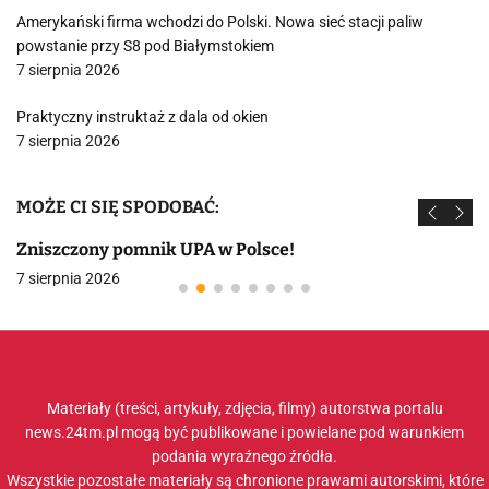
Amerykański firma wchodzi do Polski. Nowa sieć stacji paliw
powstanie przy S8 pod Białymstokiem
7 sierpnia 2026
Praktyczny instruktaż z dala od okien
7 sierpnia 2026
MOŻE CI SIĘ SPODOBAĆ:
Zniszczony pomnik UPA w Polsce!
7 sierpnia 2026
Materiały (treści, artykuły, zdjęcia, filmy) autorstwa portalu
news.24tm.pl mogą być publikowane i powielane pod warunkiem
podania wyraźnego źródła.
Wszystkie pozostałe materiały są chronione prawami autorskimi, które