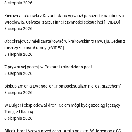
8 sierpnia 2026
Kierowca taksówki z Kazachstanu wywiózł pasażerkę na obrzeża
Wrocławia. Usłyszał zarzut innej czynności seksualnej [+VIDEO]
8 sierpnia 2026
Obcokrajowcy mieli zaatakować w krakowskim tramwaju. Jeden z
mężczyzn został ranny [+VIDEO]
8 sierpnia 2026
Z prywatnej posesji w Poznaniu skradziono psa!
8 sierpnia 2026
Biskup zmienia Ewangelię? „Homoseksualizm nie jest grzechem”
8 sierpnia 2026
W Bułgarii eksplodował dron. Celem mógł być gazociąg łączący
Turcję z Ukrainą
8 sierpnia 2026
Biłecki broni Azowa przed zarzutami o nazizm. W tle symbole SS