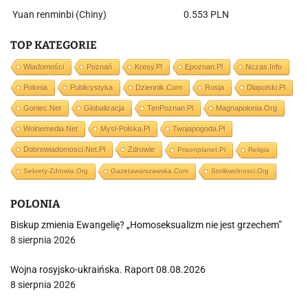
Yuan renminbi (Chiny)
0.553 PLN
TOP KATEGORIE
Wiadomości
Poznań
Kresy.pl
Epoznan.pl
Nczas.info
Polonia
Publicystyka
Dziennik.com
Rosja
Dlapolski.pl
Goniec.net
Globalizacja
TenPoznan.pl
Magnapolonia.org
Wolnemedia.net
Mysl-Polska.pl
Twojapogoda.pl
Dobrewiadomosci.net.pl
Zdrowie
Prisonplanet.pl
Religia
Sekrety-Zdrowia.org
Gazetawarszawska.com
Stolikwolnosci.org
POLONIA
Biskup zmienia Ewangelię? „Homoseksualizm nie jest grzechem”
8 sierpnia 2026
Wojna rosyjsko-ukraińska. Raport 08.08.2026
8 sierpnia 2026