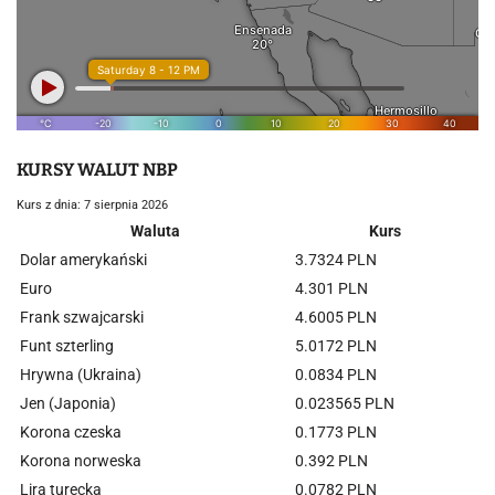
KURSY WALUT NBP
Kurs z dnia: 7 sierpnia 2026
Waluta
Kurs
Dolar amerykański
3.7324 PLN
Euro
4.301 PLN
Frank szwajcarski
4.6005 PLN
Funt szterling
5.0172 PLN
Hrywna (Ukraina)
0.0834 PLN
Jen (Japonia)
0.023565 PLN
Korona czeska
0.1773 PLN
Korona norweska
0.392 PLN
Lira turecka
0.0782 PLN