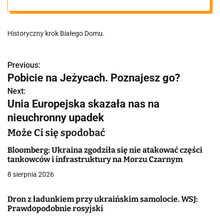
Historyczny krok Białego Domu.
Previous:
N
Pobicie na Jeżycach. Poznajesz go?
a
Next:
Unia Europejska skazała nas na
w
nieuchronny upadek
i
Może Ci się spodobać
g
Bloomberg: Ukraina zgodziła się nie atakować części
a
tankowców i infrastruktury na Morzu Czarnym
8 sierpnia 2026
c
j
Dron z ładunkiem przy ukraińskim samolocie. WSJ:
Prawdopodobnie rosyjski
a