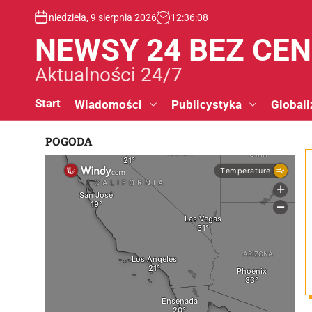
S
niedziela, 9 sierpnia 2026
12
:
36
:
09
k
i
NEWSY 24 BEZ CE
p
t
Aktualności 24/7
o
c
Start
Wiadomości
Publicystyka
Globali
o
n
POGODA
t
e
n
t