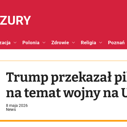
NZURY
zacja
Polonia
Zdrowie
Religia
Poznań
Trump przekazał pi
na temat wojny na 
8 maja 2026
News