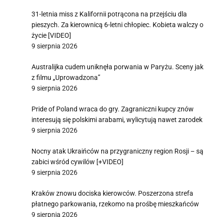
31-letnia miss z Kalifornii potrącona na przejściu dla
pieszych. Za kierownicą 6-letni chłopiec. Kobieta walczy o
życie [VIDEO]
9 sierpnia 2026
Australijka cudem uniknęła porwania w Paryżu. Sceny jak
z filmu „Uprowadzona”
9 sierpnia 2026
Pride of Poland wraca do gry. Zagraniczni kupcy znów
interesują się polskimi arabami, wylicytują nawet zarodek
9 sierpnia 2026
Nocny atak Ukraińców na przygraniczny region Rosji – są
zabici wśród cywilów [+VIDEO]
9 sierpnia 2026
Kraków znowu dociska kierowców. Poszerzona strefa
płatnego parkowania, rzekomo na prośbę mieszkańców
9 sierpnia 2026