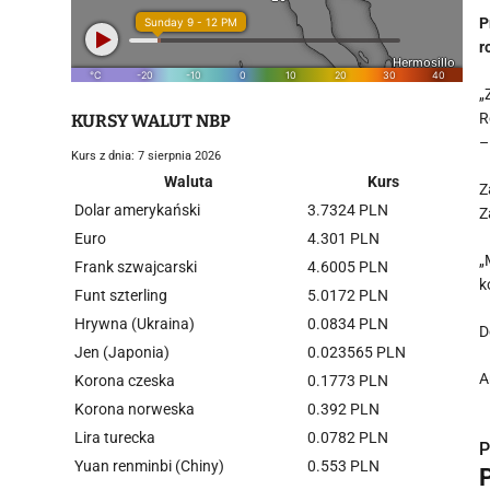
P
r
„
R
KURSY WALUT NBP
–
Kurs z dnia: 7 sierpnia 2026
Waluta
Kurs
Z
Dolar amerykański
3.7324 PLN
Z
Euro
4.301 PLN
„
Frank szwajcarski
4.6005 PLN
k
Funt szterling
5.0172 PLN
Hrywna (Ukraina)
0.0834 PLN
D
Jen (Japonia)
0.023565 PLN
A
Korona czeska
0.1773 PLN
Korona norweska
0.392 PLN
Lira turecka
0.0782 PLN
P
Yuan renminbi (Chiny)
0.553 PLN