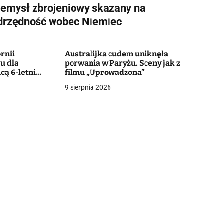
zemysł zbrojeniowy skazany na
drzędność wobec Niemiec
ornii
Australijka cudem uniknęła
u dla
porwania w Paryżu. Sceny jak z
cą 6-letni
filmu „Uprowadzona”
czy o życie
9 sierpnia 2026