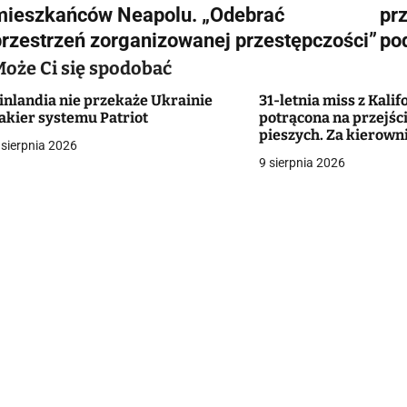
a
mieszkańców Neapolu. „Odebrać
pr
w
przestrzeń zorganizowanej przestępczości”
po
Może Ci się spodobać
inlandia nie przekaże Ukrainie
31-letnia miss z Kalif
g
akier systemu Patriot
potrącona na przejści
pieszych. Za kierowni
a
 sierpnia 2026
chłopiec. Kobieta wal
9 sierpnia 2026
[VIDEO]
c
a
w
p
s