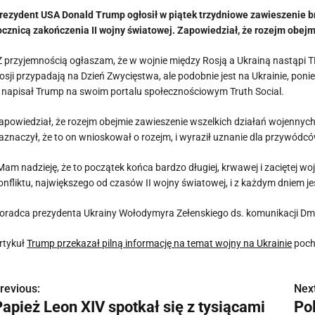
rezydent USA Donald Trump ogłosił w piątek trzydniowe zawieszenie br
ocznicą zakończenia II wojny światowej. Zapowiedział, że rozejm obejm
Z przyjemnością ogłaszam, że w wojnie między Rosją a Ukrainą nastąp
osji przypadają na Dzień Zwycięstwa, ale podobnie jest na Ukrainie, poni
 napisał Trump na swoim portalu społecznościowym Truth Social.
apowiedział, że rozejm obejmie zawieszenie wszelkich działań wojennyc
aznaczył, że to on wnioskował o rozejm, i wyraził uznanie dla przywódców
Mam nadzieję, że to początek końca bardzo długiej, krwawej i zaciętej
onfliktu, największego od czasów II wojny światowej, i z każdym dniem jes
oradca prezydenta Ukrainy Wołodymyra Zełenskiego ds. komunikacji Dmyt
rtykuł
Trump przekazał pilną informację na temat wojny na Ukrainie
poch
revious:
Next
N
Papież Leon XIV spotkał się z tysiącami
Po