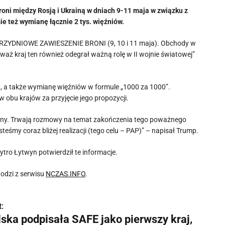
oni między Rosją i Ukrainą w dniach 9-11 maja w związku z
ie też wymianę łącznie 2 tys. więźniów.
i TRZYDNIOWE ZAWIESZENIE BRONI (9, 10 i 11 maja). Obchody w
eważ kraj ten również odegrał ważną rolę w II wojnie światowej”
h, a także wymianę więźniów w formule „1000 za 1000”.
 obu krajów za przyjęcie jego propozycji.
 wojny. Trwają rozmowy na temat zakończenia tego poważnego
teśmy coraz bliżej realizacji (tego celu – PAP)” – napisał Trump.
ro Łytwyn potwierdził te informacje.
odzi z serwisu
NCZAS.INFO
.
:
lska podpisała SAFE jako pierwszy kraj,