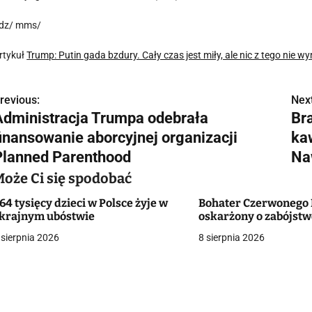
dz/ mms/
rtykuł
Trump: Putin gada bzdury. Cały czas jest miły, ale nic z tego nie wy
revious:
Next
N
Administracja Trumpa odebrała
Br
a
finansowanie aborcyjnej organizacji
ka
w
Planned Parenthood
Na
Może Ci się spodobać
64 tysięcy dzieci w Polsce żyje w
Bohater Czerwonego
g
krajnym ubóstwie
oskarżony o zabójst
a
 sierpnia 2026
8 sierpnia 2026
c