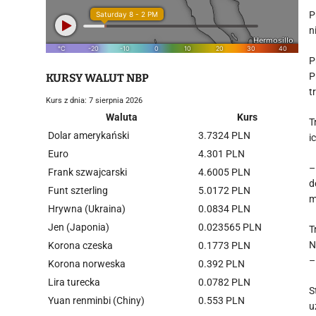
P
n
P
P
KURSY WALUT NBP
t
Kurs z dnia: 7 sierpnia 2026
Waluta
Kurs
T
Dolar amerykański
3.7324 PLN
i
Euro
4.301 PLN
–
Frank szwajcarski
4.6005 PLN
d
Funt szterling
5.0172 PLN
m
Hrywna (Ukraina)
0.0834 PLN
Jen (Japonia)
0.023565 PLN
T
N
Korona czeska
0.1773 PLN
–
Korona norweska
0.392 PLN
Lira turecka
0.0782 PLN
S
Yuan renminbi (Chiny)
0.553 PLN
u