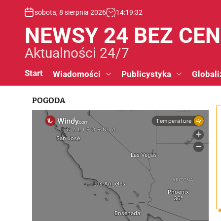
S
sobota, 8 sierpnia 2026
14
:
19
:
33
k
i
NEWSY 24 BEZ CE
p
t
Aktualności 24/7
o
c
Start
Wiadomości
Publicystyka
Globali
o
n
POGODA
t
e
n
t