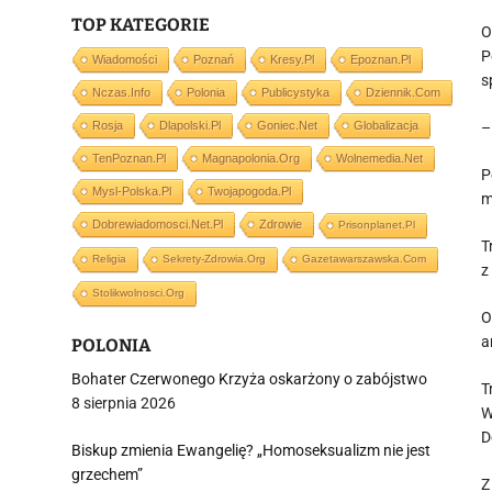
TOP KATEGORIE
O
P
Wiadomości
Poznań
Kresy.pl
Epoznan.pl
s
Nczas.info
Polonia
Publicystyka
Dziennik.com
Rosja
Dlapolski.pl
Goniec.net
Globalizacja
–
TenPoznan.pl
Magnapolonia.org
Wolnemedia.net
P
Mysl-Polska.pl
Twojapogoda.pl
m
Dobrewiadomosci.net.pl
Zdrowie
Prisonplanet.pl
T
Religia
Sekrety-Zdrowia.org
Gazetawarszawska.com
z
Stolikwolnosci.org
O
a
POLONIA
Bohater Czerwonego Krzyża oskarżony o zabójstwo
T
8 sierpnia 2026
W
D
Biskup zmienia Ewangelię? „Homoseksualizm nie jest
grzechem”
Z