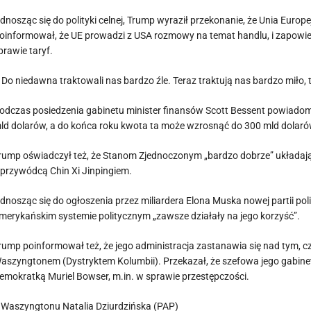
dnosząc się do polityki celnej, Trump wyraził przekonanie, że Unia Europ
oinformował, że UE prowadzi z USA rozmowy na temat handlu, i zapowied
prawie taryf.
 Do niedawna traktowali nas bardzo źle. Teraz traktują nas bardzo miło, t
odczas posiedzenia gabinetu minister finansów Scott Bessent powiadomił
ld dolarów, a do końca roku kwota ta może wzrosnąć do 300 mld dolaró
rump oświadczył też, że Stanom Zjednoczonym „bardzo dobrze” układają s
 przywódcą Chin Xi Jinpingiem.
dnosząc się do ogłoszenia przez miliardera Elona Muska nowej partii polity
merykańskim systemie politycznym „zawsze działały na jego korzyść”.
rump poinformował też, że jego administracja zastanawia się nad tym, 
aszyngtonem (Dystryktem Kolumbii). Przekazał, że szefowa jego gabinetu 
emokratką Muriel Bowser, m.in. w sprawie przestępczości.
 Waszyngtonu Natalia Dziurdzińska (PAP)