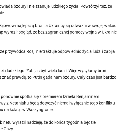
iada bzdury i nie szanuje ludzkiego życia. Powtórzył też, że
ie.
ijowowi najlepszą broń, a Ukraińcy są odważni w swojej walce.
ump wyraził pogląd, że bez zagranicznej pomocy wojna w Ukrainie
e przywódca Rosji nie traktuje odpowiednio życia ludzi i zabija
ia ludzkiego. Zabija zbyt wielu ludzi. Więc wysyłamy broń
ie znać prawdę, to Putin gada nam bzdury. Cały czas jest bardzo
) ponownie spotka się z premierem Izraela Benjaminem
y z Netanjahu będą dotyczyć niemal wyłącznie tego konfliktu
hu na kolacji w Waszyngtonie.
binetu wyraził nadzieję, że do końca tygodnia będzie
ie Gazy.