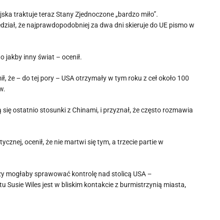
ejska traktuje teraz Stany Zjednoczone „bardzo miło”.
ział, że najprawdopodobniej za dwa dni skieruje do UE pismo w
o jakby inny świat – ocenił.
, że – do tej pory – USA otrzymały w tym roku z ceł około 100
w.
ię ostatnio stosunki z Chinami, i przyznał, że często rozmawia
cznej, ocenił, że nie martwi się tym, a trzecie partie w
czy mogłaby sprawować kontrolę nad stolicą USA –
Susie Wiles jest w bliskim kontakcie z burmistrzynią miasta,