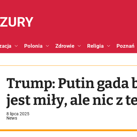
NZURY
zacja
Polonia
Zdrowie
Religia
Poznań
Trump: Putin gada b
jest miły, ale nic z 
8 lipca 2025
News