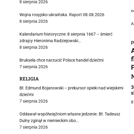
8 sierpnia 2026
n
Wojna rosyjsko-ukraińska. Raport 08.08.2026
8 sierpnia 2026
A
Kalendarium historyczne: 8 sierpnia 1667 – śmierć
zdrajcy Hieronima Radziejowski…
P
8 sierpnia 2026
Bruksela chce narzucić Polsce handel dziećmi
7 sierpnia 2026
i
RELIGIA
3
Bł. Edmund Bojanowski – prekursor opieki nad wiejskimi
s
dziećmi
7 sierpnia 2026
8
Oddawał współwięźniom własne jedzenie. Bł. Tadeusz
Dulny zginął w niemieckim obo…
j
7 sierpnia 2026