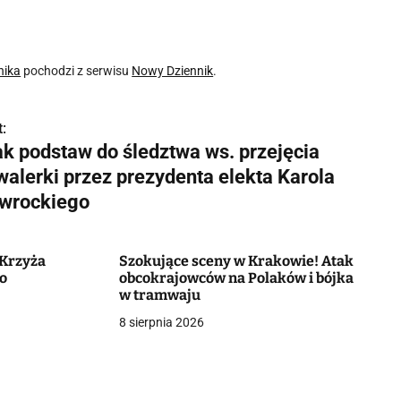
nika
pochodzi z serwisu
Nowy Dziennik
.
:
ak podstaw do śledztwa ws. przejęcia
walerki przez prezydenta elekta Karola
wrockiego
 Krzyża
Szokujące sceny w Krakowie! Atak
wo
obcokrajowców na Polaków i bójka
w tramwaju
8 sierpnia 2026