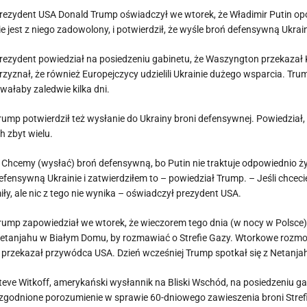
rezydent USA Donald Trump oświadczył we wtorek, że Władimir Putin opow
ie jest z niego zadowolony, i potwierdził, że wyśle broń defensywną Ukrain
rezydent powiedział na posiedzeniu gabinetu, że Waszyngton przekazał K
rzyznał, że również Europejczycy udzielili Ukrainie dużego wsparcia. Tr
rwałaby zaledwie kilka dni.
rump potwierdził też wysłanie do Ukrainy broni defensywnej. Powiedział, ż
ch zbyt wielu.
 Chcemy (wysłać) broń defensywną, bo Putin nie traktuje odpowiednio życ
efensywną Ukrainie i zatwierdziłem to – powiedział Trump. – Jeśli chcec
iły, ale nic z tego nie wynika – oświadczył prezydent USA.
rump zapowiedział we wtorek, że wieczorem tego dnia (w nocy w Polsce
etanjahu w Białym Domu, by rozmawiać o Strefie Gazy. Wtorkowe rozmow
 przekazał przywódca USA. Dzień wcześniej Trump spotkał się z Netanja
teve Witkoff, amerykański wysłannik na Bliski Wschód, na posiedzeniu ga
zgodnione porozumienie w sprawie 60-dniowego zawieszenia broni Stref